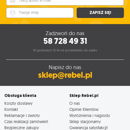
Twoje imię
ZAPISZ SIĘ!
Zadzwoń do nas
58 728 49 31
W godzinach 10-14 od poniedziałku do piątku
Napisz do nas
sklep@rebel.pl
Obsługa klienta
Sklep Rebel.pl
Koszty dostawy
O nas
Kontakt
Opinie Klientów
Reklamacje i zwroty
Wyróżnienia i nagrody
Czas realizacji zamówień
Sklep stacjonarny
Bezpieczne zakupy
Gwarancja satysfakcji!