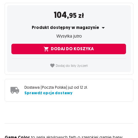
104
,95
zł
Produkt dostępny w magazynie
Wysyłka jutro
DODAJ DO KOSZYKA
Dodaj do listy życzeń
Dostawa (
Poczta Polska
) już od
12 zł
.
Sprawdź opcje dostawy
Game Color
to seria akrylowych farb o szerokiej gamie barw,