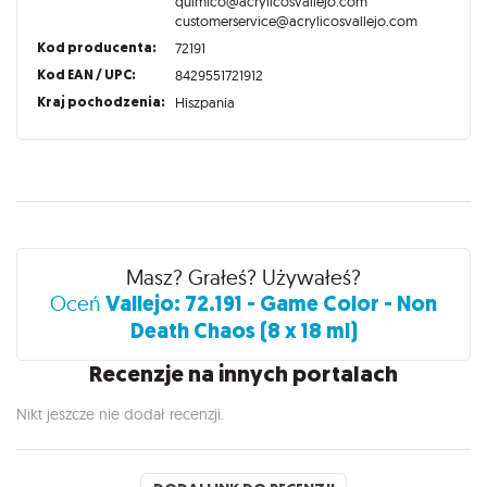
quimico@acrylicosvallejo.com
customerservice@acrylicosvallejo.com
Kod producenta:
72191
Kod EAN / UPC:
8429551721912
Kraj pochodzenia:
Hiszpania
Recenzje
Masz? Grałeś? Używałeś?
Vallejo: 72.191 - Game Color - Non
Oceń
Death Chaos (8 x 18 ml)
Recenzje na innych portalach
Nikt jeszcze nie dodał recenzji.