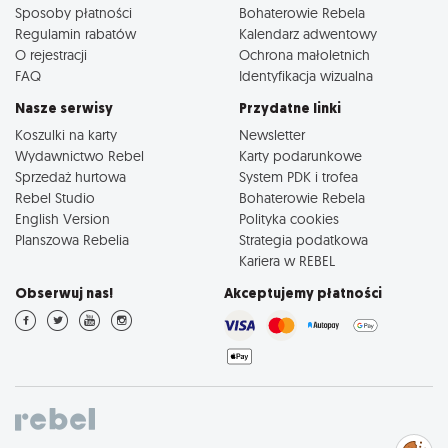
Sposoby płatności
Bohaterowie Rebela
Regulamin rabatów
Kalendarz adwentowy
O rejestracji
Ochrona małoletnich
FAQ
Identyfikacja wizualna
Nasze serwisy
Przydatne linki
Koszulki na karty
Newsletter
Wydawnictwo Rebel
Karty podarunkowe
Sprzedaż hurtowa
System PDK i trofea
Rebel Studio
Bohaterowie Rebela
English Version
Polityka cookies
Planszowa Rebelia
Strategia podatkowa
Kariera w REBEL
Obserwuj nas!
Akceptujemy płatności
Zarządzaj