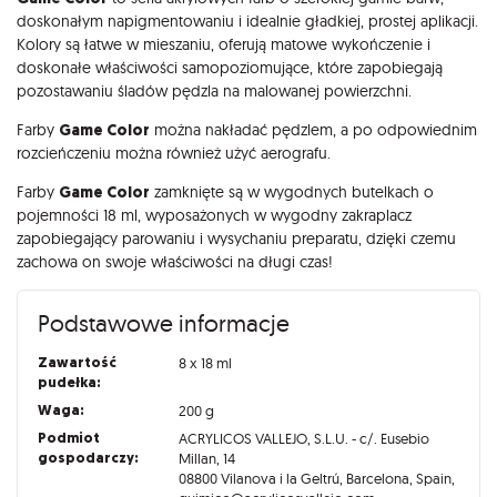
Opis
doskonałym napigmentowaniu i idealnie gładkiej, prostej aplikacji.
Kolory są łatwe w mieszaniu, oferują matowe wykończenie i
doskonałe właściwości samopoziomujące, które zapobiegają
pozostawaniu śladów pędzla na malowanej powierzchni.
Farby
Game Color
można nakładać pędzlem, a po odpowiednim
rozcieńczeniu można również użyć aerografu.
Farby
Game Color
zamknięte są w wygodnych butelkach o
pojemności 18 ml, wyposażonych w wygodny zakraplacz
zapobiegający parowaniu i wysychaniu preparatu, dzięki czemu
zachowa on swoje właściwości na długi czas!
Podstawowe informacje
Zawartość
8 x 18 ml
pudełka:
Waga:
200 g
Podmiot
ACRYLICOS VALLEJO, S.L.U. - c/. Eusebio
gospodarczy:
Millan, 14
08800 Vilanova i la Geltrú, Barcelona, Spain,