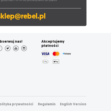
sklep@rebel.pl
bserwuj nas!
Akceptujemy
płatności
olityka prywatności
Regulamin
English Version