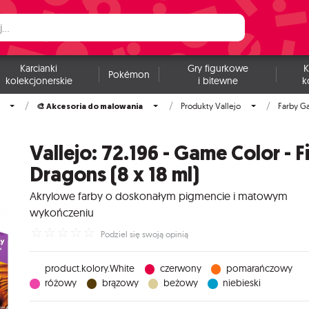
Karcianki
Gry figurkowe
K
Pokémon
kolekcjonerskie
i bitewne
k
🎨 Akcesoria do malowania
Produkty Vallejo
Farby G
Vallejo: 72.196 - Game Color - F
Dragons (8 x 18 ml)
Akrylowe farby o doskonałym pigmencie i matowym
wykończeniu
☆
☆
☆
☆
☆
Podziel się swoją opinią
product.kolory.White
czerwony
pomarańczowy
różowy
brązowy
beżowy
niebieski