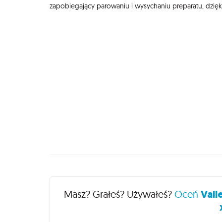
zapobiegający parowaniu i wysychaniu preparatu, dzię
Recenzje
Masz? Grałeś? Używałeś?
Oceń
Vall