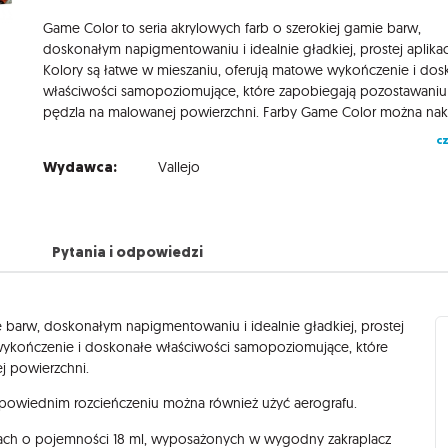
Game Color to seria akrylowych farb o szerokiej gamie barw,
doskonałym napigmentowaniu i idealnie gładkiej, prostej aplikacj
Kolory są łatwe w mieszaniu, oferują matowe wykończenie i dos
właściwości samopoziomujące, które zapobiegają pozostawani
cz
Wydawca:
Vallejo
Pytania i odpowiedzi
e barw, doskonałym napigmentowaniu i idealnie gładkiej, prostej
e wykończenie i doskonałe właściwości samopoziomujące, które
j powierzchni.
owiednim rozcieńczeniu można również użyć aerografu.
ch o pojemności 18 ml, wyposażonych w wygodny zakraplacz