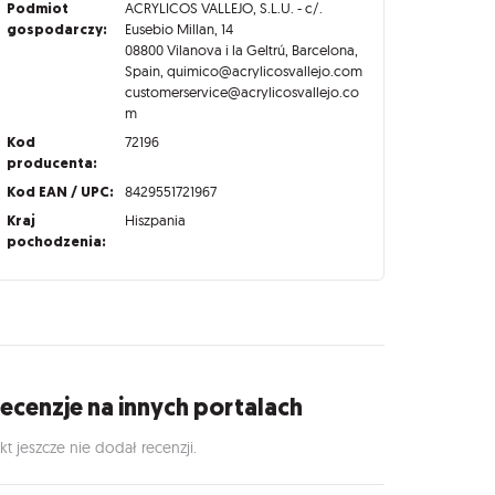
Podmiot
ACRYLICOS VALLEJO, S.L.U. - c/.
gospodarczy:
Eusebio Millan, 14
08800 Vilanova i la Geltrú, Barcelona,
Spain, quimico@acrylicosvallejo.com
customerservice@acrylicosvallejo.co
m
Kod
72196
producenta:
Kod EAN / UPC:
8429551721967
Kraj
Hiszpania
pochodzenia:
ecenzje na innych portalach
kt jeszcze nie dodał recenzji.