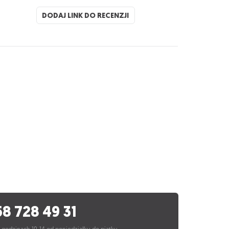
DODAJ LINK DO RECENZJI
58 728 49 31
 godzinach 10-14 od poniedziałku do piątku