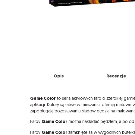
Opis
Recenzje
Opis
Game Color
to seria akrylowych farb o szerokiej gami
aplikacji. Kolory są łatwe w mieszaniu, oferują matow
zapobiegają pozostawaniu śladów pędzla na malowane
Game Color
Farby
można nakładać pędzlem, a po odp
Game Color
Farby
zamknięte są w wygodnych butelka