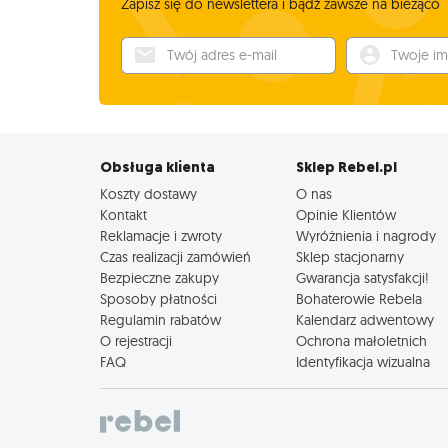
Zapisz się do newslettera i bądź zawsze na bieżąco
Twój adres e-mail
Twoje imię
Obsługa klienta
Sklep Rebel.pl
Koszty dostawy
O nas
Kontakt
Opinie Klientów
Reklamacje i zwroty
Wyróżnienia i nagrody
Czas realizacji zamówień
Sklep stacjonarny
Bezpieczne zakupy
Gwarancja satysfakcji!
Sposoby płatności
Bohaterowie Rebela
Regulamin rabatów
Kalendarz adwentowy
O rejestracji
Ochrona małoletnich
FAQ
Identyfikacja wizualna