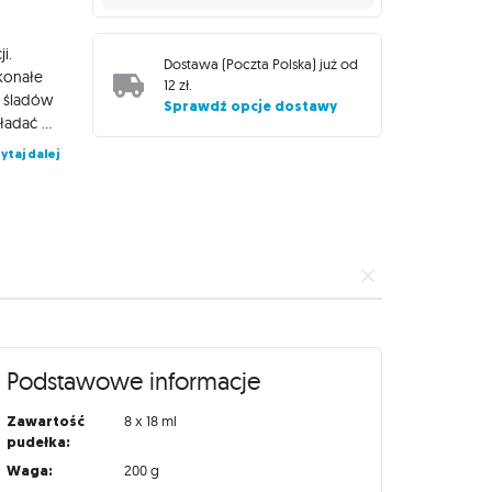
i.
Dostawa (
Poczta Polska
) już od
konałe
12 zł
.
u śladów
Sprawdź opcje dostawy
pędzla na malowanej powierzchni. Farby Game Color można nakładać pędzlem, a po odpowiednim rozcieńczeniu można również użyć aerografu. Farby Game Color zamknięte są w wygodnych butelkach o pojemności 18 ml, wyposażonych w wygodny zakraplacz zapobiegający parowaniu i wysychaniu preparatu, dzięki czemu zachowa on swoje właściwości na długi czas!
ytaj dalej
Podstawowe informacje
Zawartość
8 x 18 ml
pudełka:
Waga:
200 g