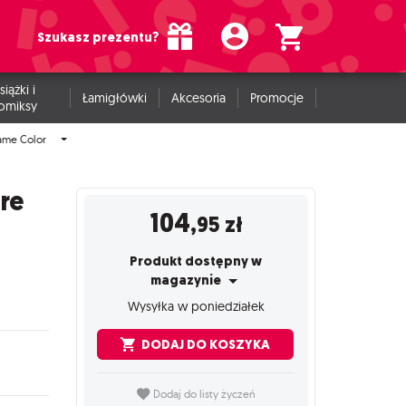
Szukasz prezentu?
siążki i
Łamigłówki
Akcesoria
Promocje
omiksy
ame Color
ire
104
,95
zł
Produkt dostępny w
magazynie
Wysyłka w poniedziałek
DODAJ DO KOSZYKA
Dodaj do listy życzeń