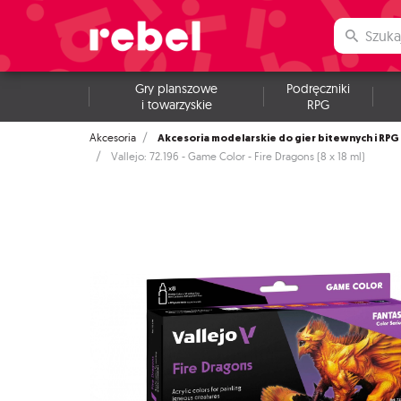
Gry planszowe
Podręczniki
i towarzyskie
RPG
Akcesoria modelarskie do gier bitewnych i RPG
Akcesoria
Vallejo: 72.196 - Game Color - Fire Dragons (8 x 18 ml)