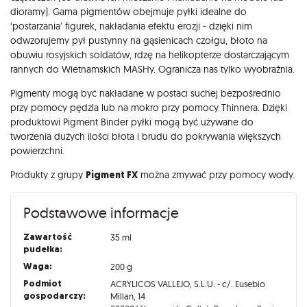
dioramy). Gama pigmentów obejmuje pyłki idealne do
‘postarzania’ figurek, nakładania efektu erozji - dzięki nim
odwzorujemy pył pustynny na gąsienicach czołgu, błoto na
obuwiu rosyjskich soldatów, rdzę na helikopterze dostarczającym
rannych do Wietnamskich MASHy. Ogranicza nas tylko wyobraźnia.
Pigmenty mogą być nakładane w postaci suchej bezpośrednio
przy pomocy pędzla lub na mokro przy pomocy Thinnera. Dzięki
produktowi Pigment Binder pyłki mogą być używane do
tworzenia dużych ilości błota i brudu do pokrywania większych
powierzchni.
Produkty z grupy
Pigment FX
można zmywać przy pomocy wody.
Podstawowe informacje
Zawartość
35 ml
pudełka:
Waga:
200 g
Podmiot
ACRYLICOS VALLEJO, S.L.U. - c/. Eusebio
gospodarczy:
Millan, 14