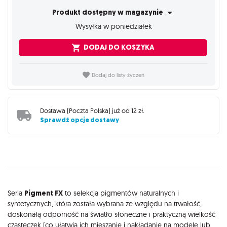
Produkt dostępny w magazynie
Wysyłka w poniedziałek
DODAJ DO KOSZYKA
Dodaj do listy życzeń
Dostawa (
Poczta Polska
) już od
12 zł
.
Sprawdź opcje dostawy
Opis
Seria
Pigment FX
to selekcja pigmentów naturalnych i
syntetycznych, która została wybrana ze względu na trwałość,
doskonałą odporność na światło słoneczne i praktyczną wielkość
cząsteczek (co ułatwia ich mieszanie i nakładanie na modele lub