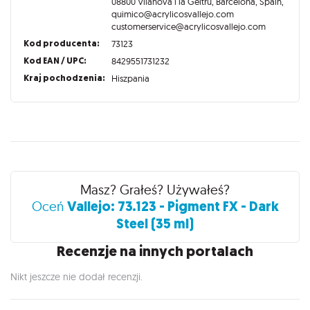
08800 Vilanova i la Geltrú, Barcelona, Spain,
quimico@acrylicosvallejo.com
customerservice@acrylicosvallejo.com
Kod producenta:
73123
Kod EAN / UPC:
8429551731232
Kraj pochodzenia:
Hiszpania
Recenzje
Masz? Grałeś? Używałeś?
Vallejo: 73.123 - Pigment FX - Dark
Oceń
Steel (35 ml)
Recenzje na innych portalach
Nikt jeszcze nie dodał recenzji.