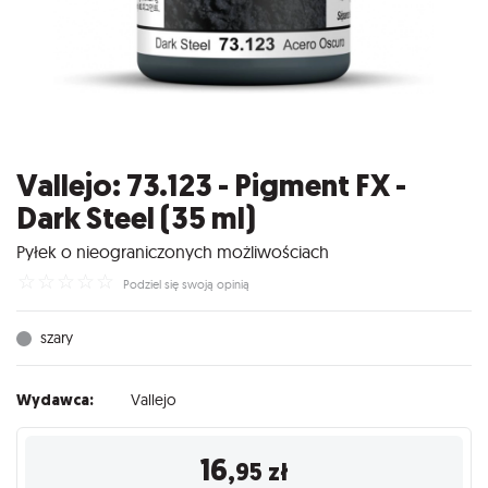
Vallejo: 73.123 - Pigment FX -
Dark Steel (35 ml)
Pyłek o nieograniczonych możliwościach
☆
☆
☆
☆
☆
Podziel się swoją opinią
szary
Wydawca:
Vallejo
16
,95
zł