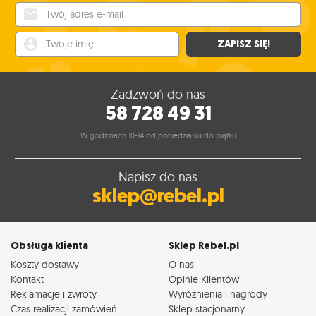
Twój adres e-mail
Twoje imię
ZAPISZ SIĘ!
Zadzwoń do nas
58 728 49 31
W godzinach 10-14 od poniedziałku do piątku
Napisz do nas
sklep@rebel.pl
Obsługa klienta
Sklep Rebel.pl
Koszty dostawy
O nas
Kontakt
Opinie Klientów
Reklamacje i zwroty
Wyróżnienia i nagrody
Czas realizacji zamówień
Sklep stacjonarny