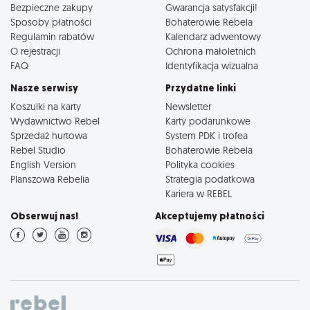
Bezpieczne zakupy
Gwarancja satysfakcji!
Sposoby płatności
Bohaterowie Rebela
Regulamin rabatów
Kalendarz adwentowy
O rejestracji
Ochrona małoletnich
FAQ
Identyfikacja wizualna
Nasze serwisy
Przydatne linki
Koszulki na karty
Newsletter
Wydawnictwo Rebel
Karty podarunkowe
Sprzedaż hurtowa
System PDK i trofea
Rebel Studio
Bohaterowie Rebela
English Version
Polityka cookies
Planszowa Rebelia
Strategia podatkowa
Kariera w REBEL
Obserwuj nas!
Akceptujemy płatności