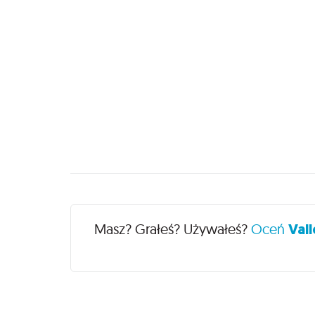
Recenzje
Masz? Grałeś? Używałeś?
Oceń
Vall