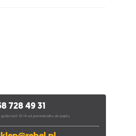
58 728 49 31
 godzinach 10-14 od poniedziałku do piątku
sklep@rebel.pl