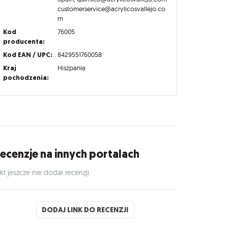
customerservice@acrylicosvallejo.co
m
Kod
76005
producenta:
Kod EAN / UPC:
8429551760058
Kraj
Hiszpania
pochodzenia:
ecenzje na innych portalach
kt jeszcze nie dodał recenzji.
DODAJ LINK DO RECENZJI