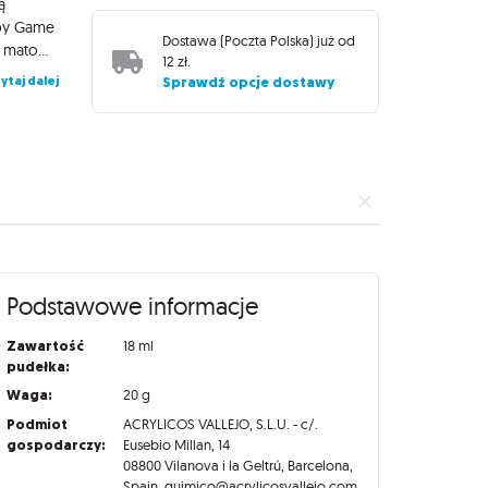
ą
rby Game
Dostawa (
Poczta Polska
) już od
Air cechują się krótkim czasem schnięcia, samopoziomowaniem i matowym, satynowym wykończeniem. Farby są przeznaczone do aerografu, ale można je nakładać również za pomocą pędzli. Farby Game Air zamknięte są w wygodnych butelkach o pojemności 18 ml, wyposażonych w wygodny zakraplacz zapobiegający parowaniu i wysychaniu preparatu, dzięki czemu zachowa on swoje właściwości na długi czas!
12 zł
.
ytaj dalej
Sprawdź opcje dostawy
Podstawowe informacje
Zawartość
18 ml
pudełka:
Waga:
20 g
Podmiot
ACRYLICOS VALLEJO, S.L.U. - c/.
gospodarczy:
Eusebio Millan, 14
08800 Vilanova i la Geltrú, Barcelona,
Spain, quimico@acrylicosvallejo.com