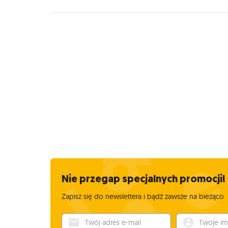
Nie przegap specjalnych promocji!
Zapisz się do newslettera i bądź zawsze na bieżąco
Twój adres e-mail
Twoje imię