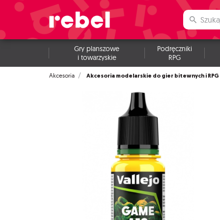
Gry planszowe
Podręczniki
i towarzyskie
RPG
Akcesoria modelarskie do gier bitewnych i RPG
Akcesoria