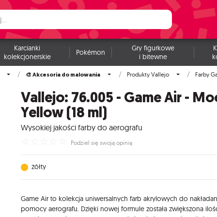
Karcianki
Gry figurkowe
K
Pokémon
kolekcjonerskie
i bitewne
k
🎨 Akcesoria do malowania
Produkty Vallejo
Farby G
Vallejo: 76.005 - Game Air - M
Yellow (18 ml)
Wysokiej jakości farby do aerografu
☆
☆
☆
☆
☆
Podziel się swoją opinią
żółty
Game Air to kolekcja uniwersalnych farb akrylowych do nakładan
pomocy aerografu. Dzięki nowej formule została zwiększona iloś