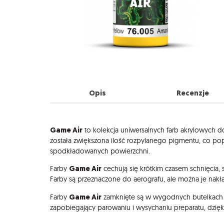
Opis
Recenzje
Opis
Game Air
to kolekcja uniwersalnych farb akrylowych d
została zwiększona ilość rozpylanego pigmentu, co po
spodkładowanych powierzchni.
Game Air
Farby
cechują się krótkim czasem schnięc
Farby są przeznaczone do aerografu, ale można je nak
Game Air
Farby
zamknięte są w wygodnych butelkach 
zapobiegający parowaniu i wysychaniu preparatu, dzię