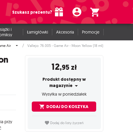
Szukasz prezentu?
siążki i
Łamigłówki
Akcesoria
Promocje
omiksy
ame Air
Vallejo: 76.005 - Game Air - Moon Yellow (18 ml)
oon
12
,95
zł
Produkt dostępny w
magazynie
Wysyłka w poniedziałek
DODAJ DO KOSZYKA
ia przy
Dodaj do listy życzeń
ć