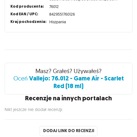
Kod producenta:
76012
Kod EAN / UPC:
8429551760126
Kraj pochodzenia:
Hiszpania
Recenzje
Masz? Grałeś? Używałeś?
Vallejo: 76.012 - Game Air - Scarlet
Oceń
Red (18 ml)
Recenzje na innych portalach
Nikt jeszcze nie dodał recenzji.
DODAJ LINK DO RECENZJI