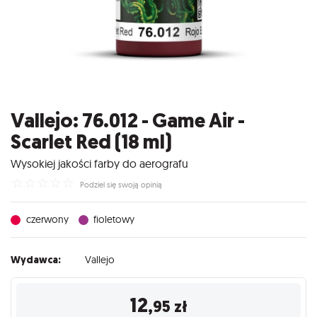
Vallejo: 76.012 - Game Air -
Scarlet Red (18 ml)
Wysokiej jakości farby do aerografu
☆
☆
☆
☆
☆
Podziel się swoją opinią
czerwony
fioletowy
Wydawca:
Vallejo
12
,95
zł