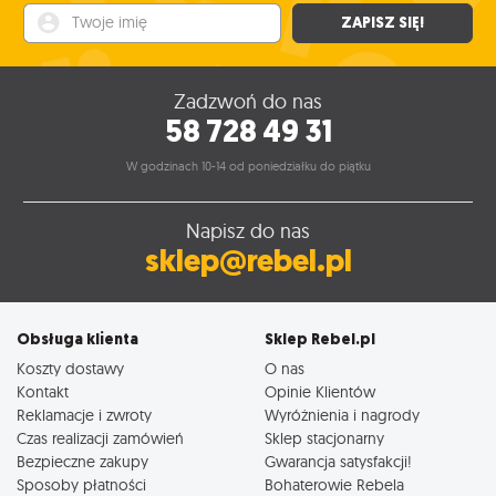
Twoje imię
ZAPISZ SIĘ!
Zadzwoń do nas
58 728 49 31
W godzinach 10-14 od poniedziałku do piątku
Napisz do nas
sklep@rebel.pl
Obsługa klienta
Sklep Rebel.pl
Koszty dostawy
O nas
Kontakt
Opinie Klientów
Reklamacje i zwroty
Wyróżnienia i nagrody
Czas realizacji zamówień
Sklep stacjonarny
Bezpieczne zakupy
Gwarancja satysfakcji!
Sposoby płatności
Bohaterowie Rebela