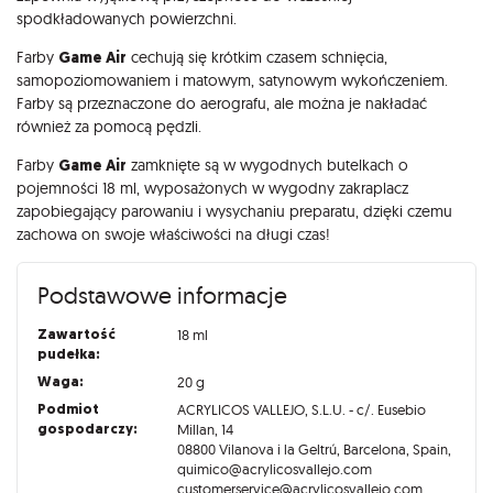
spodkładowanych powierzchni.
Farby
Game Air
cechują się krótkim czasem schnięcia,
samopoziomowaniem i matowym, satynowym wykończeniem.
Farby są przeznaczone do aerografu, ale można je nakładać
również za pomocą pędzli.
Farby
Game Air
zamknięte są w wygodnych butelkach o
pojemności 18 ml, wyposażonych w wygodny zakraplacz
zapobiegający parowaniu i wysychaniu preparatu, dzięki czemu
zachowa on swoje właściwości na długi czas!
Podstawowe informacje
Zawartość
18 ml
pudełka:
Waga:
20 g
Podmiot
ACRYLICOS VALLEJO, S.L.U. - c/. Eusebio
gospodarczy:
Millan, 14
08800 Vilanova i la Geltrú, Barcelona, Spain,
quimico@acrylicosvallejo.com
customerservice@acrylicosvallejo.com