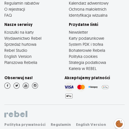
Regulamin rabatów
Kalendarz adwentowy
O rejestracji
Ochrona małoletnich
FAQ
Identyfikacja wizualna
Nasze serwisy
Przydatne linki
Koszulki na karty
Newsletter
Wydawnictwo Rebel
Karty podarunkowe
Sprzedaż hurtowa
System PDK i trofea
Rebel Studio
Bohaterowie Rebela
English Version
Polityka cookies
Planszowa Rebelia
Strategia podatkowa
Kariera w REBEL
Obserwuj nas!
Akceptujemy płatności
Zarządzaj
Polityka prywatności
Regulamin
English Version
preferencjami
cookies