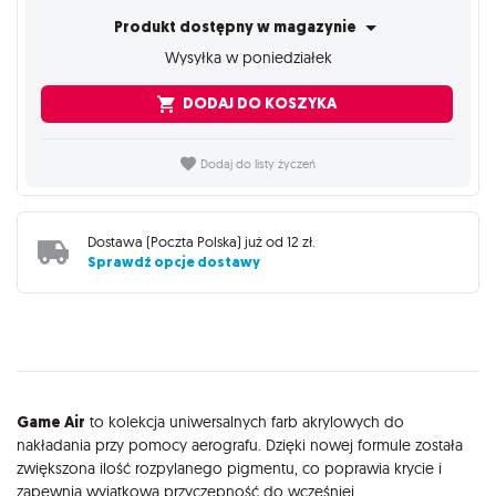
Produkt dostępny w magazynie
Wysyłka w poniedziałek
DODAJ DO KOSZYKA
Dodaj do listy życzeń
Dostawa (
Poczta Polska
) już od
12 zł
.
Sprawdź opcje dostawy
Opis
Game Air
to kolekcja uniwersalnych farb akrylowych do
nakładania przy pomocy aerografu. Dzięki nowej formule została
zwiększona ilość rozpylanego pigmentu, co poprawia krycie i
zapewnia wyjątkową przyczepność do wcześniej