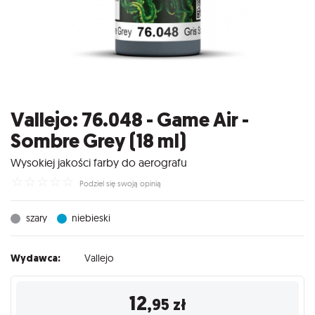
Vallejo: 76.048 - Game Air -
Sombre Grey (18 ml)
Wysokiej jakości farby do aerografu
☆
☆
☆
☆
☆
Podziel się swoją opinią
szary
niebieski
Wydawca:
Vallejo
12
,95
zł