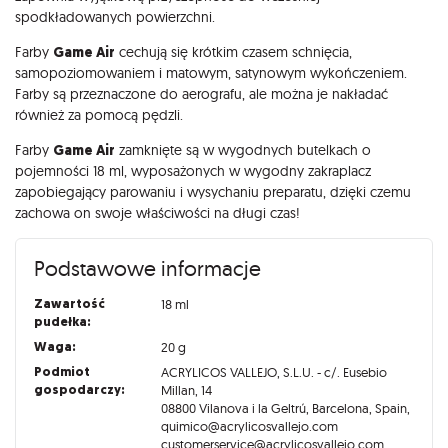
spodkładowanych powierzchni.
Farby
Game Air
cechują się krótkim czasem schnięcia,
samopoziomowaniem i matowym, satynowym wykończeniem.
Farby są przeznaczone do aerografu, ale można je nakładać
również za pomocą pędzli.
Farby
Game Air
zamknięte są w wygodnych butelkach o
pojemności 18 ml, wyposażonych w wygodny zakraplacz
zapobiegający parowaniu i wysychaniu preparatu, dzięki czemu
zachowa on swoje właściwości na długi czas!
Podstawowe informacje
Zawartość
18 ml
pudełka:
Waga:
20 g
Podmiot
ACRYLICOS VALLEJO, S.L.U. - c/. Eusebio
gospodarczy:
Millan, 14
08800 Vilanova i la Geltrú, Barcelona, Spain,
quimico@acrylicosvallejo.com
customerservice@acrylicosvallejo.com