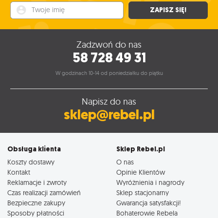
Twoje imię
ZAPISZ SIĘ!
Zadzwoń do nas
58 728 49 31
W godzinach 10-14 od poniedziałku do piątku
Napisz do nas
sklep@rebel.pl
Obsługa klienta
Sklep Rebel.pl
Koszty dostawy
O nas
Kontakt
Opinie Klientów
Reklamacje i zwroty
Wyróżnienia i nagrody
Czas realizacji zamówień
Sklep stacjonarny
Bezpieczne zakupy
Gwarancja satysfakcji!
Sposoby płatności
Bohaterowie Rebela