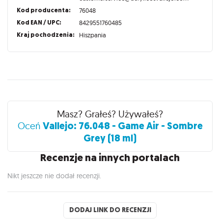
Kod producenta:
76048
Kod EAN / UPC:
8429551760485
Kraj pochodzenia:
Hiszpania
Recenzje
Masz? Grałeś? Używałeś?
Vallejo: 76.048 - Game Air - Sombre
Oceń
Grey (18 ml)
Recenzje na innych portalach
Nikt jeszcze nie dodał recenzji.
DODAJ LINK DO RECENZJI