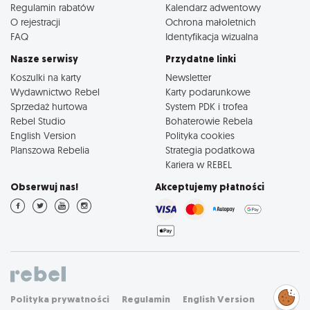
Regulamin rabatów
Kalendarz adwentowy
O rejestracji
Ochrona małoletnich
FAQ
Identyfikacja wizualna
Nasze serwisy
Przydatne linki
Koszulki na karty
Newsletter
Wydawnictwo Rebel
Karty podarunkowe
Sprzedaż hurtowa
System PDK i trofea
Rebel Studio
Bohaterowie Rebela
English Version
Polityka cookies
Planszowa Rebelia
Strategia podatkowa
Kariera w REBEL
Obserwuj nas!
Akceptujemy płatności
Zarządzaj
Polityka prywatności
Regulamin
English Version
preferencjami
cookies