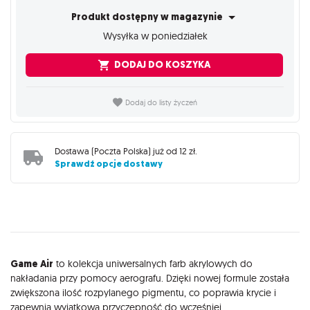
Produkt dostępny w magazynie
Wysyłka w poniedziałek
DODAJ DO KOSZYKA
Dodaj do listy życzeń
Dostawa (
Poczta Polska
) już od
12 zł
.
Sprawdź opcje dostawy
Opis
Game Air
to kolekcja uniwersalnych farb akrylowych do
nakładania przy pomocy aerografu. Dzięki nowej formule została
zwiększona ilość rozpylanego pigmentu, co poprawia krycie i
zapewnia wyjątkową przyczepność do wcześniej