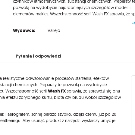
czynników atmosferycznych, substancji chemicznych. Preparaty t
pozwolą na wydobycie najdrobniejszych szczegółów modeli i
cz
Wydawca:
Vallejo
Pytania i odpowiedzi
 realistyczne odwzorowanie procesów starzenia, efektów
bstancji chemicznych. Preparaty te pozwolą na wydobycie
Wash FX
t. Wszechstronność serii
sprawia, że sprawdzi się ona
enia efektu zbrylonego kurzu, błota czy brudu wokół szczegółów
 i aerografem, schną bardzo szybko, dzięki czemu już po 20
theringu. Aby usunąć produkt z narzędzi wystarczy umyć je