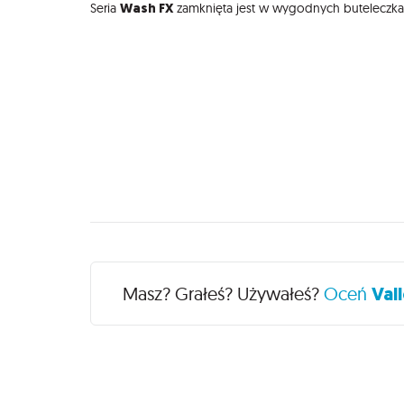
Wash FX
Seria
zamknięta jest w wygodnych buteleczkac
Recenzje
Masz? Grałeś? Używałeś?
Oceń
Vall