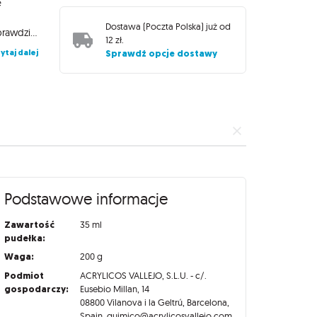
e
Dostawa (
Poczta Polska
) już od
elementów makiet. Wszechstronność serii Wash FX sprawia, że sprawdzi się ona zarówno do szybkiego cieniowania figurek, jak i tworzenia efektu zbrylonego kurzu, błota czy brudu wokół szczegółów modeli, takich jak nity, linie paneli podłogowych. Produkty Wash FX można nakładać zarówno pędzlem jak i aerografem, schną bardzo szybko, dzięki czemu już po 20 minutach można kontynuować proces malowania lub weatheringu. Aby usunąć produkt z narzędzi wystarczy umyć je wodą. Seria Wash FX zamknięta jest w wygodnych buteleczkach o pojemności 35 ml z zamknięciem typu flip top/eyedropper.
12 zł
.
ytaj dalej
Sprawdź opcje dostawy
Podstawowe informacje
Zawartość
35 ml
pudełka:
Waga:
200 g
Podmiot
ACRYLICOS VALLEJO, S.L.U. - c/.
gospodarczy:
Eusebio Millan, 14
08800 Vilanova i la Geltrú, Barcelona,
Spain, quimico@acrylicosvallejo.com