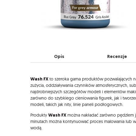
Opis
Recenzje
Opis
Wash FX
to szeroka gama produktów pozwalających na
zużycia, oddziaływania czynników atmosferycznych, su
najdrobniejszych szczegółów modeli i elementów makie
zarówno do szybkiego cieniowania figurek, jak i tworz
modeli, takich jak nity, linie paneli podłogowych.
Wash FX
Produkty
można nakładać zarówno pędzlem jak
minutach można kontynuować proces malowania lub wea
wodą.