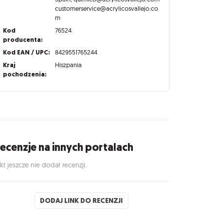
customerservice@acrylicosvallejo.co
m
Kod
76524
producenta:
Kod EAN / UPC:
8429551765244
Kraj
Hiszpania
pochodzenia:
ecenzje na innych portalach
kt jeszcze nie dodał recenzji.
DODAJ LINK DO RECENZJI