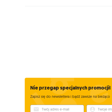
Nie przegap specjalnych promocji!
Zapisz się do newslettera i bądź zawsze na bieżąco
Twój adres e-mail
Twoje imię