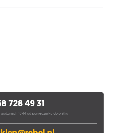
58 728 49 31
 godzinach 10-14 od poniedziałku do piątku
sklep@rebel.pl