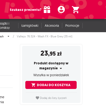
Szukasz prezentu?
siążki i
Łamigłówki
Akcesoria
Promocje
omiksy
ash
Vallejo: 76.524 - Wash FX - Blue Grey (35 ml)
e
23
,95
zł
Produkt dostępny w
magazynie
Wysyłka w poniedziałek
DODAJ DO KOSZYKA
zne
Dodaj do listy życzeń
nia