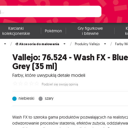
Karcianki
Gry figurkowe
K
Pokémon
kolekcjonerskie
i bitewne
k
🎨 Akcesoria do malowania
Produkty Vallejo
Farby W
Vallejo: 76.524 - Wash FX - Blu
Grey (35 ml)
Farby, które uwypuklą detale modeli
☆
☆
☆
☆
☆
Podziel się swoją opinią
niebieski
szary
Wash FX to szeroka gama produktów pozwalających na realistyc
odwzorowanie procesów starzenia, efektów zużycia, oddziaływa