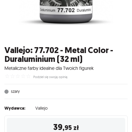
Vallejo: 77.702 - Metal Color -
Duraluminium (32 ml)
Metaliczne farby idealne dla Twoich figurek
☆
☆
☆
☆
☆
Podziel się swoją opinią
szary
Wydawca:
Vallejo
39
,95
zł