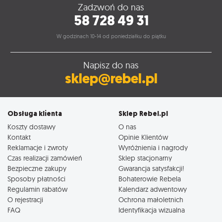
Zadzwoń do nas
58 728 49 31
W godzinach 10-14 od poniedziałku do piątku
Napisz do nas
sklep@rebel.pl
Obsługa klienta
Sklep Rebel.pl
Koszty dostawy
O nas
Kontakt
Opinie Klientów
Reklamacje i zwroty
Wyróżnienia i nagrody
Czas realizacji zamówień
Sklep stacjonarny
Bezpieczne zakupy
Gwarancja satysfakcji!
Sposoby płatności
Bohaterowie Rebela
Regulamin rabatów
Kalendarz adwentowy
O rejestracji
Ochrona małoletnich
FAQ
Identyfikacja wizualna