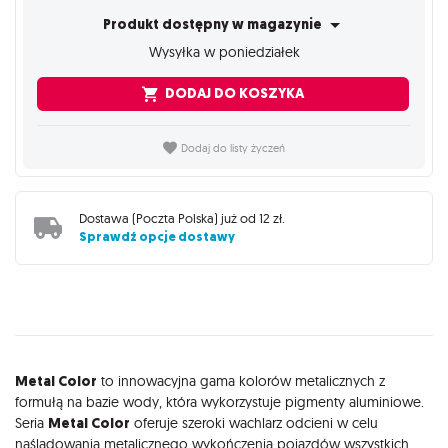
Produkt dostępny w magazynie
Wysyłka w poniedziałek
DODAJ DO KOSZYKA
Dodaj do listy życzeń
Dostawa (
Poczta Polska
) już od
12 zł
.
Sprawdź opcje dostawy
Opis
Metal Color
to innowacyjna gama kolorów metalicznych z
formułą na bazie wody, która wykorzystuje pigmenty aluminiowe.
Seria
Metal Color
oferuje szeroki wachlarz odcieni w celu
naśladowania metalicznego wykończenia pojazdów wszystkich