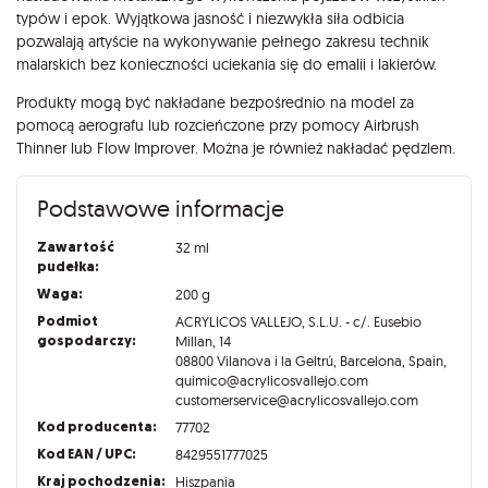
typów i epok. Wyjątkowa jasność i niezwykła siła odbicia
pozwalają artyście na wykonywanie pełnego zakresu technik
malarskich bez konieczności uciekania się do emalii i lakierów.
Produkty mogą być nakładane bezpośrednio na model za
pomocą aerografu lub rozcieńczone przy pomocy Airbrush
Thinner lub Flow Improver. Można je również nakładać pędzlem.
Podstawowe informacje
Zawartość
32 ml
pudełka:
Waga:
200 g
Podmiot
ACRYLICOS VALLEJO, S.L.U. - c/. Eusebio
gospodarczy:
Millan, 14
08800 Vilanova i la Geltrú, Barcelona, Spain,
quimico@acrylicosvallejo.com
customerservice@acrylicosvallejo.com
Kod producenta:
77702
Kod EAN / UPC:
8429551777025
Kraj pochodzenia:
Hiszpania