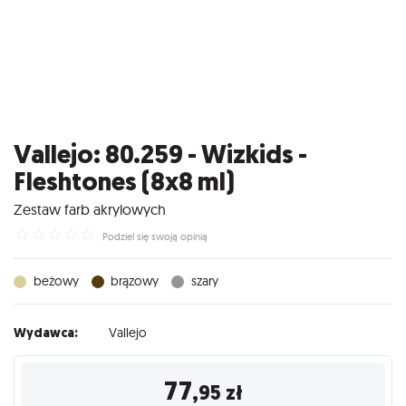
Vallejo: 80.259 - Wizkids -
Fleshtones (8x8 ml)
Zestaw farb akrylowych
☆
☆
☆
☆
☆
Podziel się swoją opinią
beżowy
brązowy
szary
Wydawca:
Vallejo
77
,95
zł