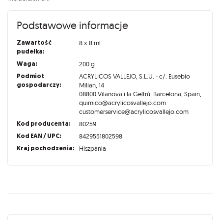
Podstawowe informacje
Zawartość
8 x 8 ml
pudełka:
Waga:
200 g
Podmiot
ACRYLICOS VALLEJO, S.L.U. - c/. Eusebio
gospodarczy:
Millan, 14
08800 Vilanova i la Geltrú, Barcelona, Spain,
quimico@acrylicosvallejo.com
customerservice@acrylicosvallejo.com
Kod producenta:
80259
Kod EAN / UPC:
8429551802598
Kraj pochodzenia:
Hiszpania