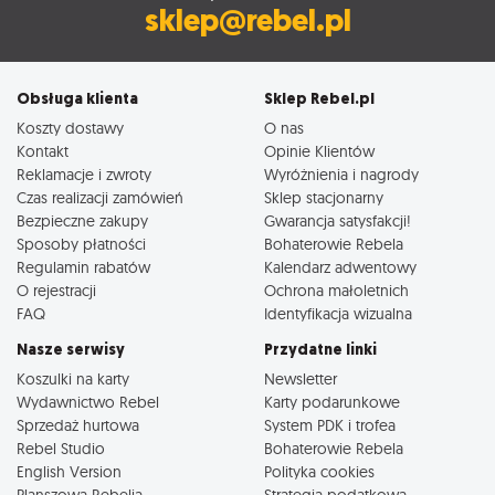
sklep@rebel.pl
Obsługa klienta
Sklep Rebel.pl
Koszty dostawy
O nas
Kontakt
Opinie Klientów
Reklamacje i zwroty
Wyróżnienia i nagrody
Czas realizacji zamówień
Sklep stacjonarny
Bezpieczne zakupy
Gwarancja satysfakcji!
Sposoby płatności
Bohaterowie Rebela
Regulamin rabatów
Kalendarz adwentowy
O rejestracji
Ochrona małoletnich
FAQ
Identyfikacja wizualna
Nasze serwisy
Przydatne linki
Koszulki na karty
Newsletter
Wydawnictwo Rebel
Karty podarunkowe
Sprzedaż hurtowa
System PDK i trofea
Rebel Studio
Bohaterowie Rebela
English Version
Polityka cookies
Planszowa Rebelia
Strategia podatkowa