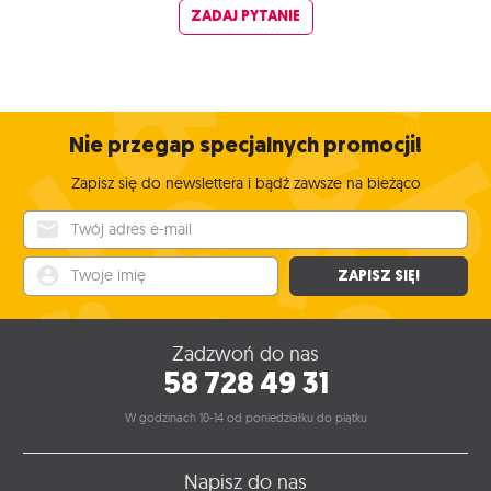
ZADAJ PYTANIE
Nie przegap specjalnych promocji!
Zapisz się do newslettera i bądź zawsze na bieżąco
Twój adres e-mail
Twoje imię
ZAPISZ SIĘ!
Zadzwoń do nas
58 728 49 31
W godzinach 10-14 od poniedziałku do piątku
Napisz do nas