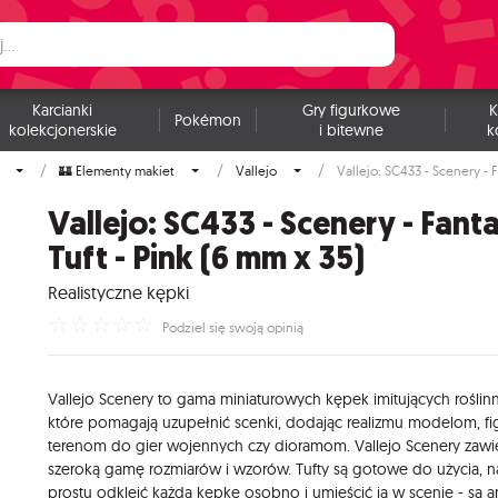
Karcianki
Gry figurkowe
K
Pokémon
kolekcjonerskie
i bitewne
k
🏰 Elementy makiet
Vallejo
Vallejo: SC433 - Scenery - 
Vallejo: SC433 - Scenery - Fant
Tuft - Pink (6 mm x 35)
Realistyczne kępki
☆
☆
☆
☆
☆
Podziel się swoją opinią
Vallejo Scenery to gama miniaturowych kępek imitujących roślin
które pomagają uzupełnić scenki, dodając realizmu modelom, f
terenom do gier wojennych czy dioramom. Vallejo Scenery zawi
szeroką gamę rozmiarów i wzorów. Tufty są gotowe do użycia, n