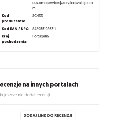
customerservice@acrylicosvallejo.co
m
Kod
SC433
producenta:
Kod EAN / UPC:
8429551986311
Kraj
Portugalia
pochodzenia:
ecenzje na innych portalach
kt jeszcze nie dodał recenzji.
DODAJ LINK DO RECENZJI