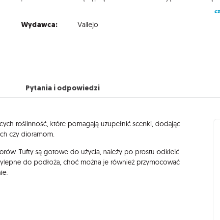
cz
Wydawca:
Vallejo
Pytania i odpowiedzi
ych roślinność, które pomagają uzupełnić scenki, dodając
ych czy dioramom.
rów. Tufty są gotowe do użycia, należy po prostu odkleić
rzylepne do podłoża, choć można je również przymocować
ie.