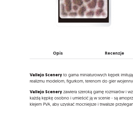
Opis
Recenzje
Opis
Vallejo Scenery
to gama miniaturowych kępek imitując
realizmu modelom, figurkom, terenom do gier wojenn
Vallejo Scenery
zawiera szeroką gamę rozmiarów i wzo
każdą kępkę osobno i umieścić ją w scenie - są amop
klejem PVA, aby uzyskać mocniejsze i trwalsze przylegan