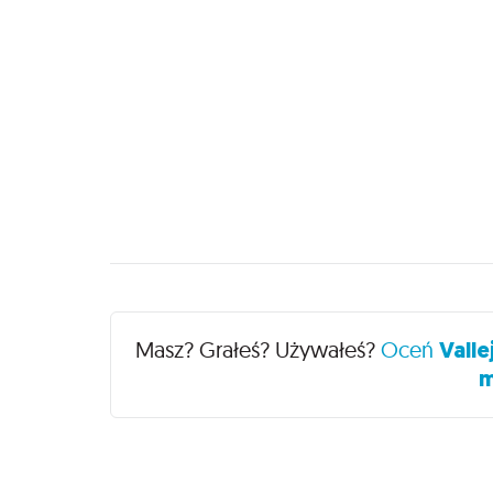
Recenzje
Masz? Grałeś? Używałeś?
Oceń
Valle
m