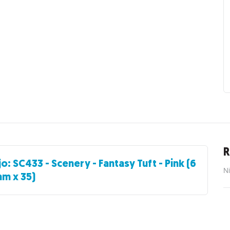
R
jo: SC433 - Scenery - Fantasy Tuft - Pink (6
Ni
m x 35)