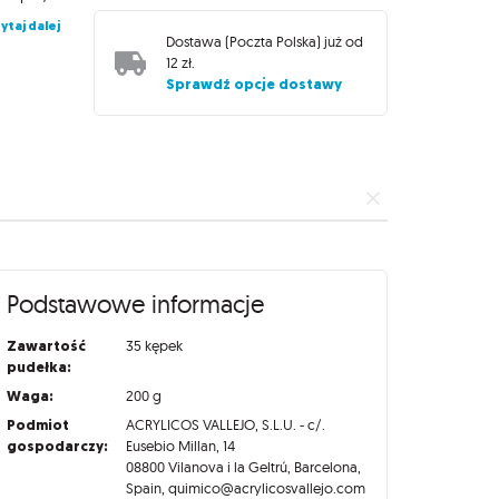
ytaj dalej
Dostawa (
Poczta Polska
) już od
12 zł
.
Sprawdź opcje dostawy
Podstawowe informacje
Zawartość
35 kępek
pudełka:
Waga:
200 g
Podmiot
ACRYLICOS VALLEJO, S.L.U. - c/.
gospodarczy:
Eusebio Millan, 14
08800 Vilanova i la Geltrú, Barcelona,
Spain, quimico@acrylicosvallejo.com