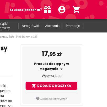
Szukasz prezentu?
siążki i
Łamigłówki
Akcesoria
Promocje
omiksy
Fantasy Tuft - Pink (6 mm x 35)
asy
17
,95
zł
Produkt dostępny w
magazynie
Wysyłka jutro
DODAJ DO KOSZYKA
ność,
igurkom,
era
Dodaj do listy życzeń
ależy po
prostu odkleić każdą kępkę osobno i umieścić ją w scenie - są amoprzylepne do podłoża, choć można je również przymocować klejem PVA, aby uzyskać mocniejsze i trwalsze przyleganie.