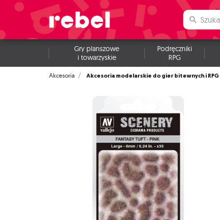
Gry planszowe
Podręczniki
i towarzyskie
RPG
Akcesoria modelarskie do gier bitewnych i RPG
Akcesoria