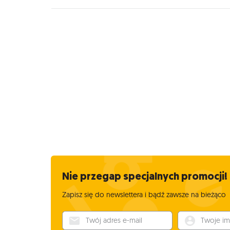
Nie przegap specjalnych promocji!
Zapisz się do newslettera i bądź zawsze na bieżąco
Twój adres e-mail
Twoje imię