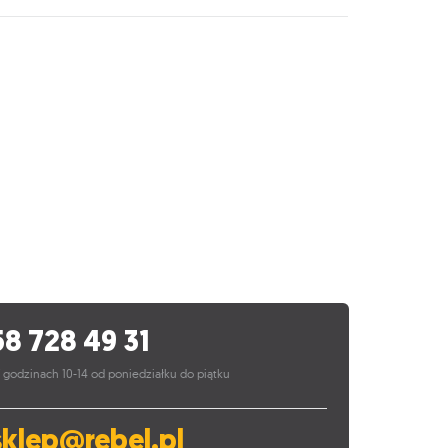
58 728 49 31
 godzinach 10-14 od poniedziałku do piątku
sklep@rebel.pl