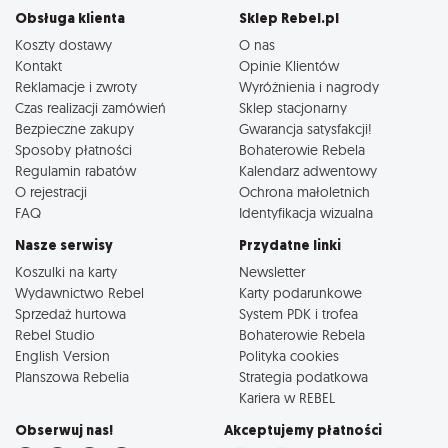
Obsługa klienta
Sklep Rebel.pl
Koszty dostawy
O nas
Kontakt
Opinie Klientów
Reklamacje i zwroty
Wyróżnienia i nagrody
Czas realizacji zamówień
Sklep stacjonarny
Bezpieczne zakupy
Gwarancja satysfakcji!
Sposoby płatności
Bohaterowie Rebela
Regulamin rabatów
Kalendarz adwentowy
O rejestracji
Ochrona małoletnich
FAQ
Identyfikacja wizualna
Nasze serwisy
Przydatne linki
Koszulki na karty
Newsletter
Wydawnictwo Rebel
Karty podarunkowe
Sprzedaż hurtowa
System PDK i trofea
Rebel Studio
Bohaterowie Rebela
English Version
Polityka cookies
Planszowa Rebelia
Strategia podatkowa
Kariera w REBEL
Obserwuj nas!
Akceptujemy płatności