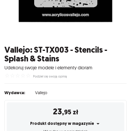
Vallejo: ST-TX003 - Stencils -
Splash & Stains
Udekoruj swoje modele i elementy dioram
☆
☆
☆
☆
☆
Podziel się swoją opinią
Wydawca:
Vallejo
23
,95
zł
Produkt dostępny w magazynie