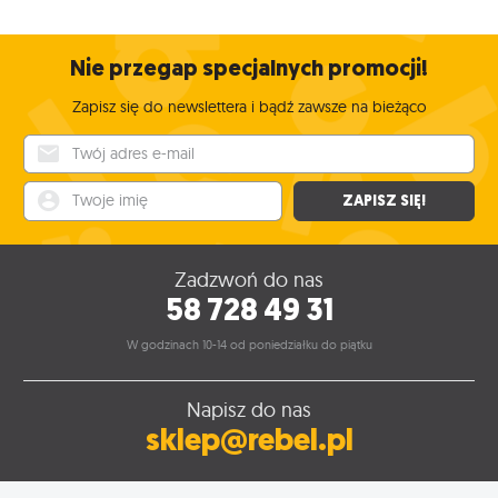
Nie przegap specjalnych promocji!
Zapisz się do newslettera i bądź zawsze na bieżąco
Twój adres e-mail
Twoje imię
ZAPISZ SIĘ!
Zadzwoń do nas
58 728 49 31
W godzinach 10-14 od poniedziałku do piątku
Napisz do nas
sklep@rebel.pl