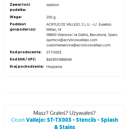
Zawartość
szablon
pudełka:
Waga:
200 g
Podmiot
ACRYLICOS VALLEJO, S.L.U. - c/. Eusebio
gospodarczy:
Millan, 14
08800 Vilanova i la Geltrú, Barcelona, Spain,
quimico@acrylicosvallejo.com
customerservice@acrylicosvallejo.com
Kod producenta:
ST-TX003
Kod EAN / UPC:
8429551986649
Kraj pochodzenia:
Hiszpania
Recenzje
Masz? Grałeś? Używałeś?
Vallejo: ST-TX003 - Stencils - Splash
Oceń
& Stains