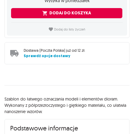
Wysyłka w poniedziałek
DODAJ DO KOSZYKA
Dodaj do listy życzeń
Dostawa (
Poczta Polska
) już od
12 zł
.
Sprawdź opcje dostawy
Opis
Szablon do łatwego oznaczania modeli i elementów dioram.
Wykonany z półprzezroczystego i giętkiego materiału, co ułatwia
nanoszenie wzorów.
Podstawowe informacje