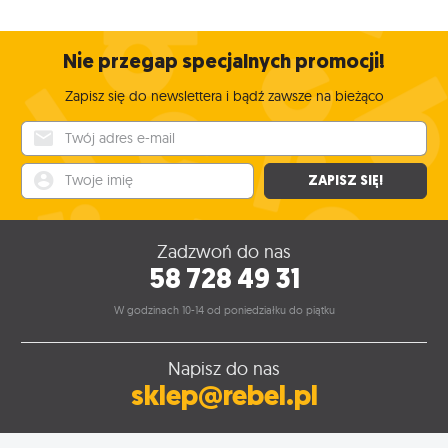
Nie przegap specjalnych promocji!
Zapisz się do newslettera i bądź zawsze na bieżąco
Twój adres e-mail
Twoje imię
ZAPISZ SIĘ!
Zadzwoń do nas
58 728 49 31
W godzinach 10-14 od poniedziałku do piątku
Napisz do nas
sklep@rebel.pl