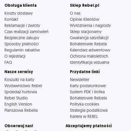
Obsługa klienta
Sklep Rebel.pl
Koszty dostawy
O nas
Kontakt
Opinie Klientów
Reklamacje i zwroty
Wyróżnienia i nagrody
Czas realizacji zamówień
Sklep stacjonarny
Bezpieczne zakupy
Gwarancja satysfakcji!
Sposoby płatności
Bohaterowie Rebela
Regulamin rabatów
Kalendarz adwentowy
O rejestracji
Ochrona małoletnich
FAQ
Identyfikacja wizualna
Nasze serwisy
Przydatne linki
Koszulki na karty
Newsletter
Wydawnictwo Rebel
Karty podarunkowe
Sprzedaż hurtowa
System PDK i trofea
Rebel Studio
Bohaterowie Rebela
English Version
Polityka cookies
Planszowa Rebelia
Strategia podatkowa
Kariera w REBEL
Obserwuj nas!
Akceptujemy płatności