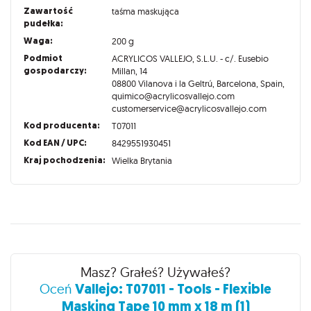
Zawartość
taśma maskująca
pudełka:
Waga:
200 g
Podmiot
ACRYLICOS VALLEJO, S.L.U. - c/. Eusebio
gospodarczy:
Millan, 14
08800 Vilanova i la Geltrú, Barcelona, Spain,
quimico@acrylicosvallejo.com
customerservice@acrylicosvallejo.com
Kod producenta:
T07011
Kod EAN / UPC:
8429551930451
Kraj pochodzenia:
Wielka Brytania
Recenzje
Masz? Grałeś? Używałeś?
Vallejo: T07011 - Tools - Flexible
Oceń
Masking Tape 10 mm x 18 m (1)