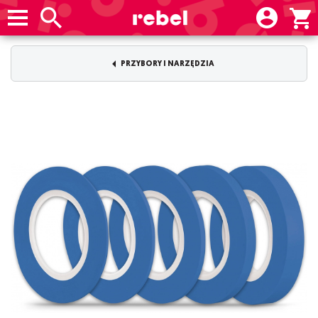
PRZYBORY I NARZĘDZIA