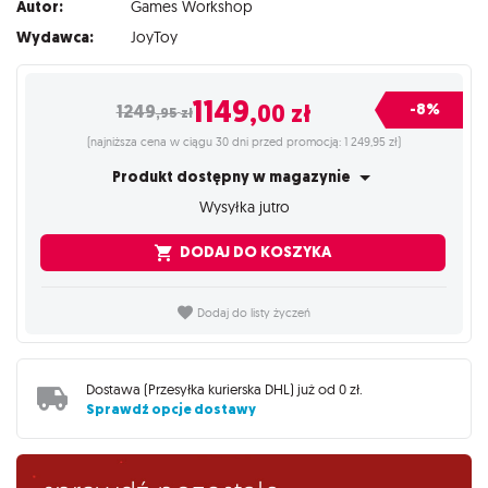
Autor:
Games Workshop
Wydawca:
JoyToy
1149
,00
zł
-8%
1249
,95
zł
(najniższa cena w ciągu 30 dni przed promocją: 1 249,95 zł)
Produkt dostępny w magazynie
Wysyłka jutro
DODAJ DO KOSZYKA
Dodaj do listy życzeń
Dostawa (
Przesyłka kurierska DHL
) już od
0 zł
.
Sprawdź opcje dostawy