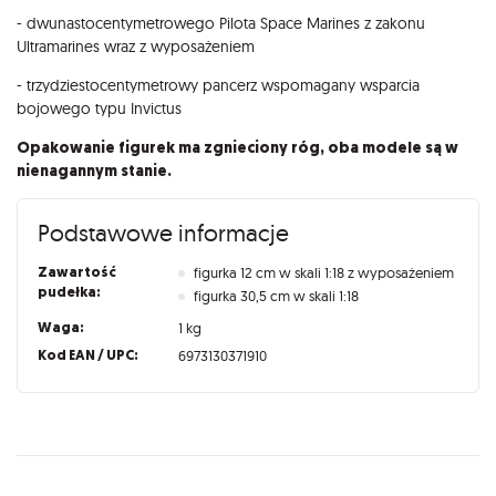
- dwunastocentymetrowego Pilota Space Marines z zakonu
Ultramarines wraz z wyposażeniem
- trzydziestocentymetrowy pancerz wspomagany wsparcia
bojowego typu Invictus
Opakowanie figurek ma zgnieciony róg, oba modele są w
nienagannym stanie.
Podstawowe informacje
Zawartość
figurka 12 cm w skali 1:18 z wyposażeniem
pudełka:
figurka 30,5 cm w skali 1:18
Waga:
1 kg
Kod EAN / UPC:
6973130371910