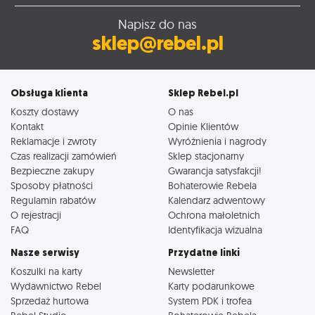
Napisz do nas
sklep@rebel.pl
Obsługa klienta
Sklep Rebel.pl
Koszty dostawy
O nas
Kontakt
Opinie Klientów
Reklamacje i zwroty
Wyróżnienia i nagrody
Czas realizacji zamówień
Sklep stacjonarny
Bezpieczne zakupy
Gwarancja satysfakcji!
Sposoby płatności
Bohaterowie Rebela
Regulamin rabatów
Kalendarz adwentowy
O rejestracji
Ochrona małoletnich
FAQ
Identyfikacja wizualna
Nasze serwisy
Przydatne linki
Koszulki na karty
Newsletter
Wydawnictwo Rebel
Karty podarunkowe
Sprzedaż hurtowa
System PDK i trofea