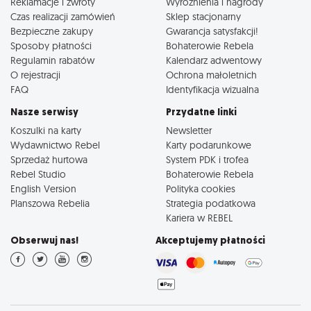
Reklamacje i zwroty
Wyróżnienia i nagrody
Czas realizacji zamówień
Sklep stacjonarny
Bezpieczne zakupy
Gwarancja satysfakcji!
Sposoby płatności
Bohaterowie Rebela
Regulamin rabatów
Kalendarz adwentowy
O rejestracji
Ochrona małoletnich
FAQ
Identyfikacja wizualna
Nasze serwisy
Przydatne linki
Koszulki na karty
Newsletter
Wydawnictwo Rebel
Karty podarunkowe
Sprzedaż hurtowa
System PDK i trofea
Rebel Studio
Bohaterowie Rebela
English Version
Polityka cookies
Planszowa Rebelia
Strategia podatkowa
Kariera w REBEL
Obserwuj nas!
Akceptujemy płatności