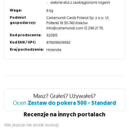
srebrne etui z zaokrąglonymi rogami
Waga:
8 kg
Podmiot
Cartamundi Cards Poland Sp. z o.o. Ul.
gospodarczy:
Półłanki 18 30-740 Kraków
Info@cartamundi.com 12 296 21 70,
Kod producenta:
320915
Kod EAN / UPC:
8716096019582
Kraj pochodzenia:
Holandia
Recenzje
Masz? Grałeś? Używałeś?
Zestaw do pokera 500 - Standard
Oceń
Recenzje na innych portalach
Nikt jeszcze nie dodał recenzji.