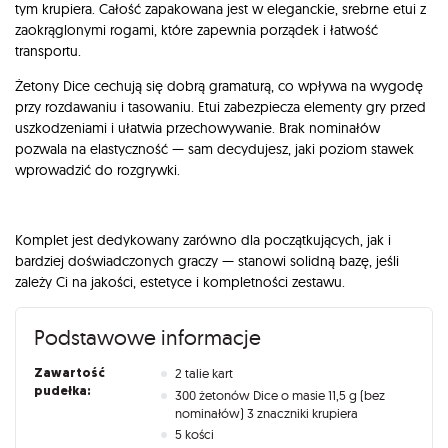
tym krupiera. Całość zapakowana jest w eleganckie, srebrne etui z
zaokrąglonymi rogami, które zapewnia porządek i łatwość
transportu.
Żetony Dice cechują się dobrą gramaturą, co wpływa na wygodę
przy rozdawaniu i tasowaniu. Etui zabezpiecza elementy gry przed
uszkodzeniami i ułatwia przechowywanie. Brak nominałów
pozwala na elastyczność — sam decydujesz, jaki poziom stawek
wprowadzić do rozgrywki.
Komplet jest dedykowany zarówno dla początkujących, jak i
bardziej doświadczonych graczy — stanowi solidną bazę, jeśli
zależy Ci na jakości, estetyce i kompletności zestawu.
Podstawowe informacje
Zawartość
2 talie kart
pudełka:
300 żetonów Dice o masie 11,5 g (bez
nominałów) 3 znaczniki krupiera
5 kości