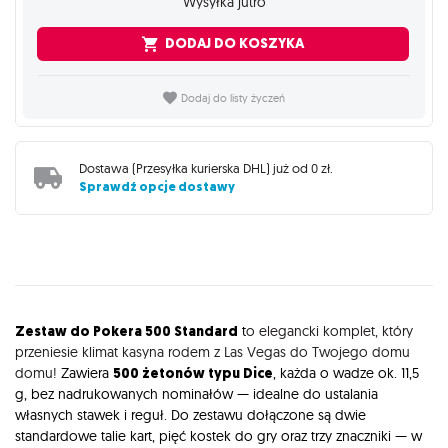
Wysyłka jutro
DODAJ DO KOSZYKA
Dodaj do listy życzeń
Dostawa (
Przesyłka kurierska DHL
) już od
0 zł
.
Sprawdź opcje dostawy
Opis
Zestaw do Pokera 500 Standard
t
o elegancki komplet, który
przeniesie klimat kasyna rodem z Las Vegas do Twojego domu
domu!
Zawiera
500 żetonów typu Dice
, każda o wadze ok. 11,5
g, bez nadrukowanych nominałów — idealne do ustalania
własnych stawek i reguł. Do zestawu dołączone są dwie
standardowe talie kart, pięć kostek do gry oraz trzy znaczniki — w