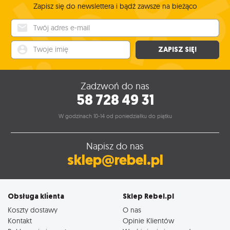
Zapisz się do newslettera i bądź zawsze na bieżąco
Twój adres e-mail
Twoje imię
ZAPISZ SIĘ!
Zadzwoń do nas
58 728 49 31
W godzinach 10-14 od poniedziałku do piątku
Napisz do nas
sklep@rebel.pl
Obsługa klienta
Sklep Rebel.pl
Koszty dostawy
O nas
Kontakt
Opinie Klientów