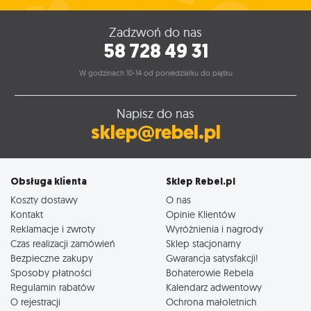
Zadzwoń do nas
58 728 49 31
W godzinach 10-14 od poniedziałku do piątku
Napisz do nas
sklep@rebel.pl
Obsługa klienta
Sklep Rebel.pl
Koszty dostawy
O nas
Kontakt
Opinie Klientów
Reklamacje i zwroty
Wyróżnienia i nagrody
Czas realizacji zamówień
Sklep stacjonarny
Bezpieczne zakupy
Gwarancja satysfakcji!
Sposoby płatności
Bohaterowie Rebela
Regulamin rabatów
Kalendarz adwentowy
O rejestracji
Ochrona małoletnich