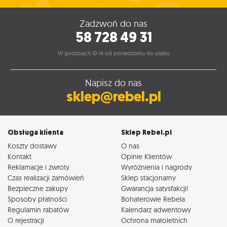
Zadzwoń do nas
58 728 49 31
W godzinach 10-14 od poniedziałku do piątku
Napisz do nas
sklep@rebel.pl
Obsługa klienta
Sklep Rebel.pl
Koszty dostawy
O nas
Kontakt
Opinie Klientów
Reklamacje i zwroty
Wyróżnienia i nagrody
Czas realizacji zamówień
Sklep stacjonarny
Bezpieczne zakupy
Gwarancja satysfakcji!
Sposoby płatności
Bohaterowie Rebela
Regulamin rabatów
Kalendarz adwentowy
O rejestracji
Ochrona małoletnich