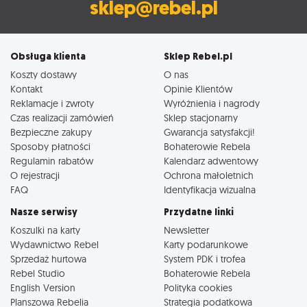
sklep@rebel.pl
Obsługa klienta
Sklep Rebel.pl
Koszty dostawy
O nas
Kontakt
Opinie Klientów
Reklamacje i zwroty
Wyróżnienia i nagrody
Czas realizacji zamówień
Sklep stacjonarny
Bezpieczne zakupy
Gwarancja satysfakcji!
Sposoby płatności
Bohaterowie Rebela
Regulamin rabatów
Kalendarz adwentowy
O rejestracji
Ochrona małoletnich
FAQ
Identyfikacja wizualna
Nasze serwisy
Przydatne linki
Koszulki na karty
Newsletter
Wydawnictwo Rebel
Karty podarunkowe
Sprzedaż hurtowa
System PDK i trofea
Rebel Studio
Bohaterowie Rebela
English Version
Polityka cookies
Planszowa Rebelia
Strategia podatkowa