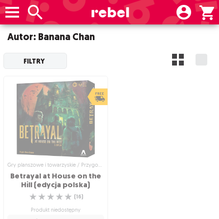
Autor: Banana Chan
FILTRY
Gry planszowe i towarzyskie / Przygodowe gry planszowe
Betrayal at House on the
Hill (edycja polska)
☆
☆
☆
☆
☆
(
16
)
Produkt niedostępny