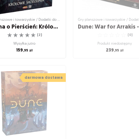
Gry planszowe i towarzyskie / Dodatki do gier
Wojna o Pierścień: Królowie Śródziemia
☆
☆
☆
☆
☆
☆
☆
☆
☆
☆
(
2
)
(
0
)
Wysyłka jutro
Produkt niedostępny
159
239
,95
zł
,95
zł
szowe i towarzyskie / Dodatki do gier
Gry planszowe i towarzyskie / Dodatk
a o Pierścień: Królowie
Dune: War for Arrakis 
Śródziemia
Spacing Guild
darmowa dostawa
ędzie rola władców w tym konflikcie?
Wzmocnij swoją armię o siły Gildii K
☆
☆
☆
☆
☆
☆
☆
☆
☆
☆
(
2
)
(
0
)
Wysyłka jutro
Produkt niedostępny
159
239
,95
zł
,95
zł