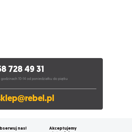
58 728 49 31
 godzinach 10-14 od poniedziałku do piątku
sklep@rebel.pl
bserwuj nas!
Akceptujemy