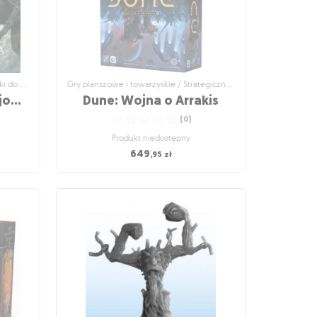
Gry planszowe i towarzyskie / Dodatki do gier
Gry planszowe i towarzyskie / Strategiczne gry planszowe
Wojna o Pierścień: Wojownicy Śródziemia
Dune: Wojna o Arrakis
☆
☆
☆
☆
☆
(
0
)
Produkt niedostępny
649
,95
zł
i do gier
Gry planszowe i towarzyskie / Strategiczne
gry planszowe
:
Dune: Wojna o Arrakis
mia
Tylko jeden ród wyjdzie zwycięsko z
nadchodzącej walki!
☆
☆
☆
☆
☆
(
0
)
Produkt niedostępny
649
,95
zł