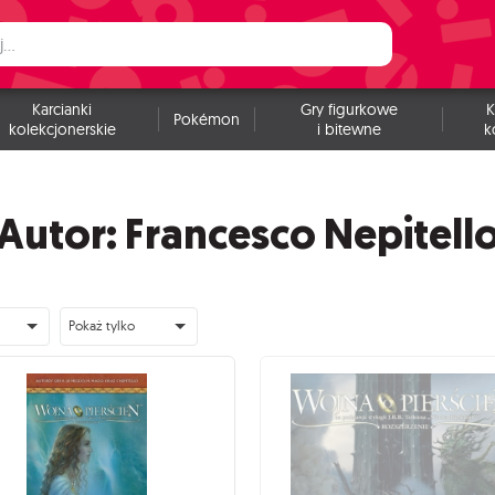
Karcianki
Gry figurkowe
K
Pokémon
kolekcjonerskie
i bitewne
k
Autor: Francesco Nepitell
Pokaż tylko