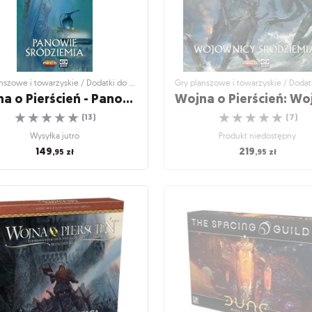
Gry planszowe i towarzyskie / Dodatki do gier
Wojna o Pierścień - Panowie Śródziemia
☆
☆
☆
☆
☆
☆
☆
☆
☆
☆
(
13
)
(
7
)
Wysyłka jutro
Produkt niedostępny
149
219
,95
zł
,95
zł
szowe i towarzyskie / Dodatki do gier
Gry planszowe i towarzyskie / Dodatk
a o Pierścień - Panowie
Wojna o Pierścień
Śródziemia
Wojownicy Śródzie
taj nowych bohaterów Śródziemia!
Duże rozszerzenie
☆
☆
☆
☆
☆
☆
☆
☆
☆
☆
(
13
)
(
7
)
Wysyłka jutro
Produkt niedostępny
149
219
,95
zł
,95
zł