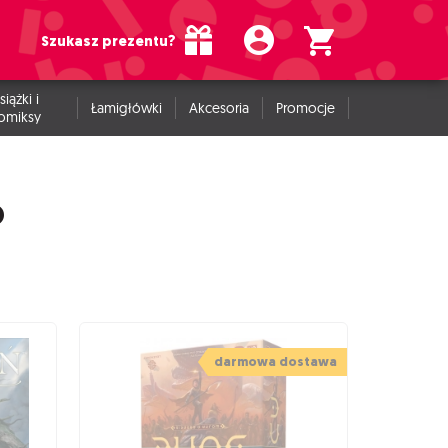
Szukasz prezentu?
siążki i
Łamigłówki
Akcesoria
Promocje
omiksy
o
darmowa dostawa