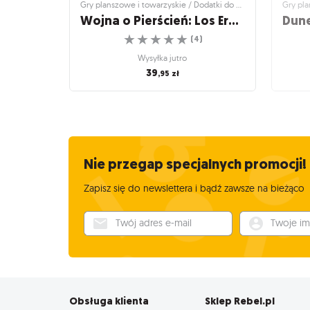
Gry planszowe i towarzyskie / Dodatki do gier
Wojna o Pierścień: Los Ereboru
☆
☆
☆
☆
☆
(
4
)
Wysyłka jutro
39
,95
zł
Gry planszowe i towarzyskie / Dodatki do gier
Gry pl
Wojna o Pierścień: Los
Dune
Ereboru
Jak bardzo Los Ereboru wpłynie na przebieg
Wojny o Pierścień?
Zbier
Nie przegap specjalnych promocji!
☆
☆
☆
☆
☆
(
4
)
Zapisz się do newslettera i bądź zawsze na bieżąco
Wysyłka jutro
39
Twój adres e-mail
Twoje imię
,95
zł
Obsługa klienta
Sklep Rebel.pl