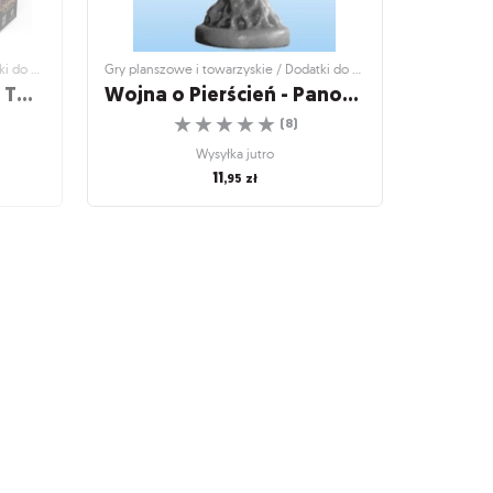
Gry planszowe i towarzyskie / Dodatki do gier
Gry planszowe i towarzyskie / Dodatki do gier
Dune: War for Arrakis - The Spacing Guild
Wojna o Pierścień - Panowie Śródziemia: Drzewiec
☆
☆
☆
☆
☆
(
8
)
Wysyłka jutro
11
,95
zł
i do gier
Gry planszowe i towarzyskie / Dodatki do gier
- The
Wojna o Pierścień - Panowie
Śródziemia: Drzewiec
☆
☆
☆
☆
☆
osmicznej
(
8
)
Wysyłka jutro
11
,95
zł