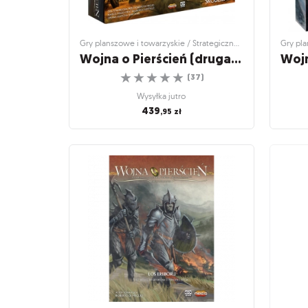
Gry planszowe i towarzyskie / Strategiczne gry planszowe
Wojna o Pierścień (druga edycja)
☆
☆
☆
☆
☆
(
37
)
Wysyłka jutro
439
,95
zł
Gry planszowe i towarzyskie / Strategiczne
Gry plan
gry planszowe
Wojn
Wojna o Pierścień (druga
edycja)
Jaka b
Epicka strategia w świecie Tolkiena
☆
☆
☆
☆
☆
(
37
)
Wysyłka jutro
439
,95
zł