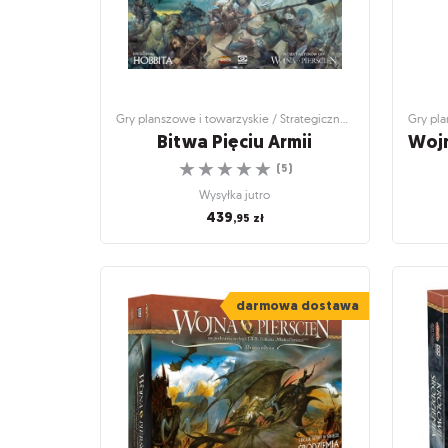
Gry planszowe i towarzyskie / Strategiczne gry planszowe
Bitwa Pięciu Armii
☆
☆
☆
☆
☆
(
5
)
Wysyłka jutro
439
,95
zł
Gry planszowe i towarzyskie / Strategiczne
Gry plan
gry planszowe
Wojn
Bitwa Pięciu Armii
darmowa dostawa
Śródziemie pogrążone w wojnie
Powi
☆
☆
☆
☆
☆
(
5
)
Wysyłka jutro
439
,95
zł