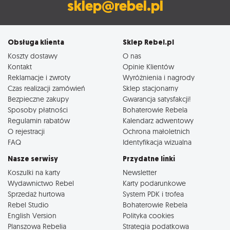
sklep@rebel.pl
Obsługa klienta
Sklep Rebel.pl
Koszty dostawy
O nas
Kontakt
Opinie Klientów
Reklamacje i zwroty
Wyróżnienia i nagrody
Czas realizacji zamówień
Sklep stacjonarny
Bezpieczne zakupy
Gwarancja satysfakcji!
Sposoby płatności
Bohaterowie Rebela
Regulamin rabatów
Kalendarz adwentowy
O rejestracji
Ochrona małoletnich
FAQ
Identyfikacja wizualna
Nasze serwisy
Przydatne linki
Koszulki na karty
Newsletter
Wydawnictwo Rebel
Karty podarunkowe
Sprzedaż hurtowa
System PDK i trofea
Rebel Studio
Bohaterowie Rebela
English Version
Polityka cookies
Planszowa Rebelia
Strategia podatkowa