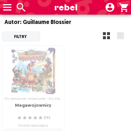
Autor: Guillaume Blossier
FILTRY
Gry planszowe i towarzyskie / Gry imprezowe i towarzyskie
Megawojownicy
☆
☆
☆
☆
☆
(
14
)
Produkt niedostępny