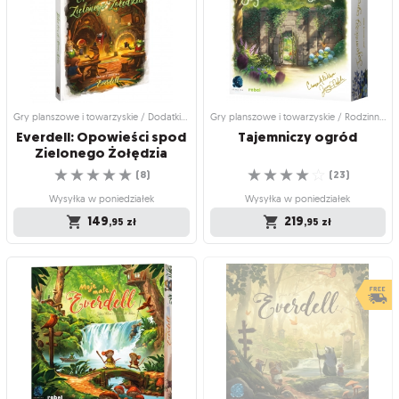
przechowalności
Klik Klaka
Solidne pudełko na całą kolekcję
Naklejki, żetony i wiele więcej!
☆
☆
☆
☆
☆
Everdell
(
4
)
☆
☆
☆
☆
☆
(
4
)
Wysyłka w poniedziałek
Wysyłka w poniedziałek
169
,95
zł
379
,95
zł
Gry planszowe i towarzyskie / Dodatki do gier
Gry planszowe i towarzyskie / Rodzinne gry planszowe
Everdell: Opowieści spod
Tajemniczy
ogród
Zielonego Żołędzia
☆
☆
☆
☆
☆
☆
☆
☆
☆
☆
(
8
)
(
23
)
Wysyłka w poniedziałek
Wysyłka w poniedziałek
149
219
,95
zł
,95
zł
Gry planszowe i towarzyskie / Dodatki
Gry planszowe i towarzyskie /
do gier
Rodzinne gry planszowe
Everdell: Opowieści spod
Tajemniczy ogród
Zielonego Żołędzia
Opowieści z Everdell!
Nowa gra twórcy Everdell!
☆
☆
☆
☆
☆
☆
☆
☆
☆
☆
(
8
)
(
23
)
Wysyłka w poniedziałek
Wysyłka w poniedziałek
149
219
,95
zł
,95
zł