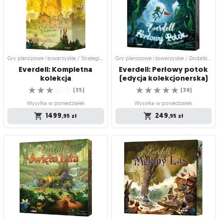
Odwiedź Nowoliść, zobacz zabytki i
Wznieś się na wyżyny i zostań
weź udział w atrakcyjnych
bohaterem Everdell!
☆
☆
☆
☆
☆
wydarzeniach!
(
39
)
☆
☆
☆
☆
☆
(
20
)
Wysyłka w poniedziałek
Wysyłka w poniedziałek
249
,95
zł
Gry planszowe i towarzyskie / Strategiczne gry planszowe
Gry planszowe i towarzyskie / Dodatki do gier
249
,95
zł
Everdell: Kompletna
Everdell: Perłowy potok
kolekcja
(edycja kolekcjonerska)
☆
☆
☆
☆
☆
☆
☆
☆
☆
☆
(
35
)
(
38
)
Wysyłka w poniedziałek
Wysyłka w poniedziałek
1499
249
,95
zł
,95
zł
Gry planszowe i towarzyskie /
Gry planszowe i towarzyskie / Dodatki
Strategiczne gry planszowe
do gier
Everdell: Kompletna
Everdell: Perłowy potok
kolekcja
(edycja kolekcjonerska)
Cały Everdell w jednym pudełku!
Odkryj podwodną społeczność w
☆
☆
☆
☆
☆
nowym dodatku do Everdell!
(
35
)
☆
☆
☆
☆
☆
(
38
)
Wysyłka w poniedziałek
Wysyłka w poniedziałek
1499
,95
zł
249
,95
zł