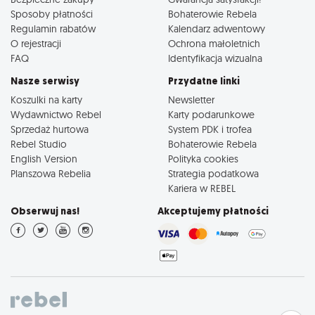
Sposoby płatności
Bohaterowie Rebela
Regulamin rabatów
Kalendarz adwentowy
O rejestracji
Ochrona małoletnich
FAQ
Identyfikacja wizualna
Nasze serwisy
Przydatne linki
Koszulki na karty
Newsletter
Wydawnictwo Rebel
Karty podarunkowe
Sprzedaż hurtowa
System PDK i trofea
Rebel Studio
Bohaterowie Rebela
English Version
Polityka cookies
Planszowa Rebelia
Strategia podatkowa
Kariera w REBEL
Obserwuj nas!
Akceptujemy płatności