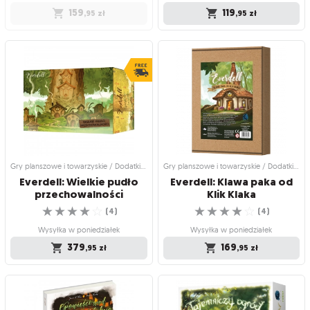
159
119
,95
zł
,95
zł
Gry planszowe i towarzyskie / Dodatki
Gry planszowe i towarzyskie / Dodatki
do gier
do gier
Everdell: Piękniaste
Everdell: Drewniane
pojemniki
Wieczne Drzewo
Uporządkuj swoje surowce!
Solidny pień, który utrzyma karty i
☆
☆
☆
☆
☆
robotników!
(
10
)
☆
☆
☆
☆
☆
(
9
)
Produkt niedostępny
Wysyłka w poniedziałek
159
,95
zł
119
,95
zł
Gry planszowe i towarzyskie / Dodatki do gier
Gry planszowe i towarzyskie / Dodatki do gier
Everdell: Wielkie pudło
Everdell: Klawa paka od
przechowalności
Klik Klaka
☆
☆
☆
☆
☆
☆
☆
☆
☆
☆
(
4
)
(
4
)
Wysyłka w poniedziałek
Wysyłka w poniedziałek
379
169
,95
zł
,95
zł
Gry planszowe i towarzyskie / Dodatki
Gry planszowe i towarzyskie / Dodatki
do gier
do gier
Everdell: Wielkie pudło
Everdell: Klawa paka od