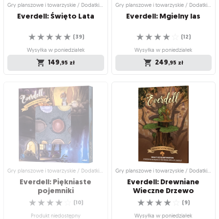
Gry planszowe i towarzyskie / Dodatki do gier
Gry planszowe i towarzyskie / Dodatki do gier
Everdell:
Święto
Lata
Everdell:
Mgielny
las
☆
☆
☆
☆
☆
☆
☆
☆
☆
☆
(
39
)
(
12
)
Wysyłka w poniedziałek
Wysyłka w poniedziałek
149
249
,95
zł
,95
zł
Gry planszowe i towarzyskie / Dodatki
Gry planszowe i towarzyskie / Dodatki
do gier
do gier
Everdell: Święto Lata
Everdell: Mgielny las
Aż do 6 graczy przy wspólnej planszy
Czy odważysz się wejść do lasu?
☆
☆
☆
☆
☆
Everdell!
(
12
)
☆
☆
☆
☆
☆
(
39
)
Wysyłka w poniedziałek
Wysyłka w poniedziałek
249
,95
zł
149
,95
zł
Gry planszowe i towarzyskie / Dodatki do gier
Gry planszowe i towarzyskie / Dodatki do gier
Everdell: Piękniaste
Everdell: Drewniane
pojemniki
Wieczne Drzewo
☆
☆
☆
☆
☆
☆
☆
☆
☆
☆
(
10
)
(
9
)
Produkt niedostępny
Wysyłka w poniedziałek