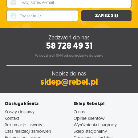
Twój adres e-mail
99
249
,95
zł
,95
zł
Twoje imię
ZAPISZ SIĘ!
Zadzwoń do nas
58 728 49 31
W godzinach 10-14 od poniedziałku do piątku
Napisz do nas
sklep@rebel.pl
Obsługa klienta
Sklep Rebel.pl
Koszty dostawy
O nas
Kontakt
Opinie Klientów
Reklamacje i zwroty
Wyróżnienia i nagrody
Czas realizacji zamówień
Sklep stacjonarny
Bezpieczne zakupy
Gwarancja satysfakcji!