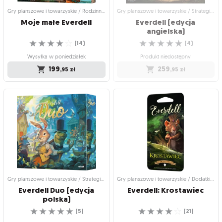
Gry planszowe i towarzyskie / Rodzinne gry planszowe
Gry planszowe i towarzyskie / Strategiczne gry planszowe
Moje
małe
Everdell
Everdell (edycja
angielska)
☆
☆
☆
☆
☆
☆
☆
☆
☆
☆
(
14
)
(
4
)
Wysyłka w poniedziałek
Produkt niedostępny
199
259
,95
zł
,95
zł
Gry planszowe i towarzyskie /
Gry planszowe i towarzyskie /
Rodzinne gry planszowe
Strategiczne gry planszowe
Moje małe Everdell
Everdell (edycja
angielska)
Zaproś dzieci do krainy Everdell!
Rozwijaj swoją osadę w przeuroczej
☆
☆
☆
☆
☆
krainie Everdell
(
14
)
☆
☆
☆
☆
☆
(
4
)
Wysyłka w poniedziałek
Produkt niedostępny
199
,95
zł
259
,95
zł
Gry planszowe i towarzyskie / Strategiczne gry planszowe
Gry planszowe i towarzyskie / Dodatki do gier
Everdell Duo (edycja
Everdell:
Krostawiec
polska)
☆
☆
☆
☆
☆
☆
☆
☆
☆
☆
(
5
)
(
21
)