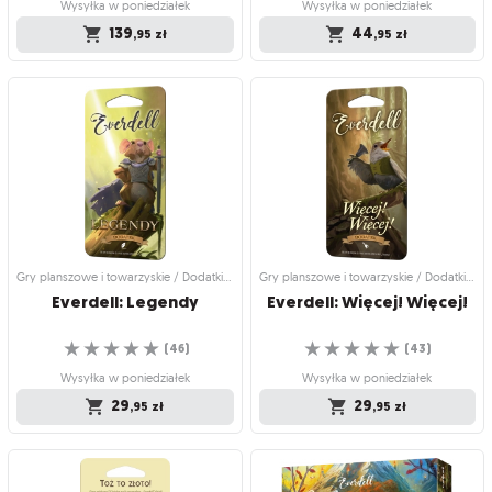
Wysyłka w poniedziałek
Wysyłka w poniedziałek
139
44
,95
zł
,95
zł
Gry planszowe i towarzyskie /
Gry planszowe i towarzyskie / Dodatki
Strategiczne gry planszowe
do gier
Everdell Duo (edycja
Everdell: Krostawiec
polska)
Podróż przez historię Everdell
Wprowadź szczura do swojej gry
☆
☆
☆
☆
☆
☆
☆
☆
☆
☆
(
5
)
(
21
)
Wysyłka w poniedziałek
Wysyłka w poniedziałek
139
44
,95
zł
,95
zł
Gry planszowe i towarzyskie / Dodatki do gier
Gry planszowe i towarzyskie / Dodatki do gier
Everdell:
Legendy
Everdell:
Więcej!
Więcej!
☆
☆
☆
☆
☆
☆
☆
☆
☆
☆
(
46
)
(
43
)
Wysyłka w poniedziałek
Wysyłka w poniedziałek
29
29
,95
zł
,95
zł
Gry planszowe i towarzyskie / Dodatki
Gry planszowe i towarzyskie / Dodatki
do gier
do gier
Everdell: Legendy
Everdell: Więcej! Więcej!