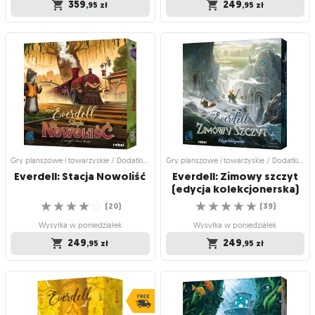
359
249
,95
zł
,95
zł
Gry planszowe i towarzyskie /
Gry planszowe i towarzyskie /
Strategiczne gry planszowe
Strategiczne gry planszowe
Everdell: Dalekobrzeg
Everdell (edycja polska)
Czas wyruszyć na poszukiwanie
Rozwijaj swoją osadę w przeuroczej
morskich przygód!
krainie Everdell
☆
☆
☆
☆
☆
☆
☆
☆
☆
☆
(
15
)
(
137
)
Wysyłka w poniedziałek
Wysyłka w poniedziałek
359
249
,95
zł
,95
zł
Gry planszowe i towarzyskie / Dodatki do gier
Gry planszowe i towarzyskie / Dodatki do gier
Everdell:
Stacja
Nowoliść
Everdell: Zimowy szczyt
(edycja kolekcjonerska)
☆
☆
☆
☆
☆
☆
☆
☆
☆
☆
(
20
)
(
39
)
Wysyłka w poniedziałek
Wysyłka w poniedziałek
249
249
,95
zł
,95
zł
Gry planszowe i towarzyskie / Dodatki
Gry planszowe i towarzyskie / Dodatki
do gier
do gier
Everdell: Stacja Nowoliść
Everdell: Zimowy szczyt
(edycja kolekcjonerska)