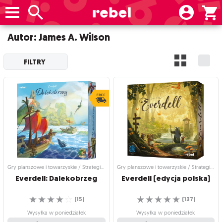
Autor: James A. Wilson
FILTRY
Gry planszowe i towarzyskie / Strategiczne gry planszowe
Gry planszowe i towarzyskie / Strategiczne gry planszowe
Everdell:
Dalekobrzeg
Everdell
(edycja
polska)
☆
☆
☆
☆
☆
☆
☆
☆
☆
☆
(
15
)
(
137
)
Wysyłka w poniedziałek
Wysyłka w poniedziałek