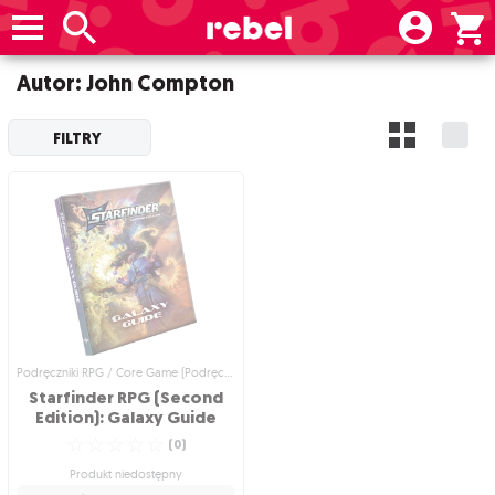
Autor: John Compton
FILTRY
Podręczniki RPG / Core Game (Podręczniki główne)
Starfinder RPG (Second
Edition): Galaxy Guide
☆
☆
☆
☆
☆
(
0
)
Produkt niedostępny