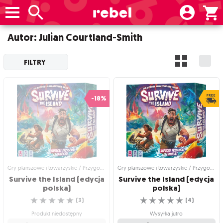
Autor: Julian Courtland-Smith
FILTRY
-18%
Gry planszowe i towarzyskie / Przygodowe gry planszowe
Gry planszowe i towarzyskie / Przygodowe gry planszowe
Survive the Island (edycja
Survive the Island (edycja
polska)
polska)
☆
☆
☆
☆
☆
☆
☆
☆
☆
☆
(
3
)
(
4
)
Produkt niedostępny
Wysyłka jutro