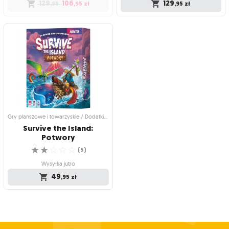
129
106
129
,95
,95
zł
,95
zł
Gry planszowe i towarzyskie /
Gry planszowe i towarzyskie /
Przygodowe gry planszowe
Przygodowe gry planszowe
Survive the Island
Survive the Island
(edycja polska)
(edycja polska)
Czy uda Ci się przetrwać?
Czy uda Ci się przetrwać?
☆
☆
☆
☆
☆
☆
☆
☆
☆
☆
(
3
)
(
4
)
Produkt niedostępny
Wysyłka jutro
129
106
129
,95
,95
zł
,95
zł
Gry planszowe i towarzyskie / Dodatki do gier
Survive the Island:
Potwory
☆
☆
☆
☆
☆
(
5
)
Wysyłka jutro
49
,95
zł
Gry planszowe i towarzyskie / Dodatki
do gier
Survive the Island:
Potwory