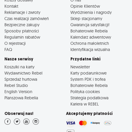
Kontakt
Opinie Klientów
Reklamacje i zwroty
Wyróżnienia i nagrody
Czas realizacji zamówień
Sklep stacjonarny
Bezpieczne zakupy
Gwarancja satysfakcji!
Sposoby płatności
Bohaterowie Rebela
Regulamin rabatów
Kalendarz adwentowy
O rejestracji
Ochrona małoletnich
FAQ
Identyfikacja wizualna
Nasze serwisy
Przydatne linki
Koszulki na karty
Newsletter
Wydawnictwo Rebel
Karty podarunkowe
Sprzedaż hurtowa
System PDK i trofea
Rebel Studio
Bohaterowie Rebela
English Version
Polityka cookies
Planszowa Rebelia
Strategia podatkowa
Kariera w REBEL
Obserwuj nas!
Akceptujemy płatności