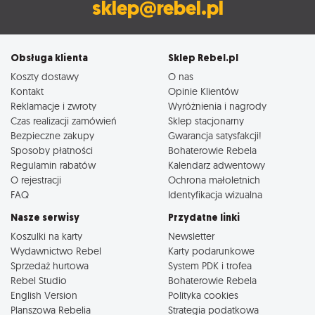
sklep@rebel.pl
Obsługa klienta
Sklep Rebel.pl
Koszty dostawy
O nas
Kontakt
Opinie Klientów
Reklamacje i zwroty
Wyróżnienia i nagrody
Czas realizacji zamówień
Sklep stacjonarny
Bezpieczne zakupy
Gwarancja satysfakcji!
Sposoby płatności
Bohaterowie Rebela
Regulamin rabatów
Kalendarz adwentowy
O rejestracji
Ochrona małoletnich
FAQ
Identyfikacja wizualna
Nasze serwisy
Przydatne linki
Koszulki na karty
Newsletter
Wydawnictwo Rebel
Karty podarunkowe
Sprzedaż hurtowa
System PDK i trofea
Rebel Studio
Bohaterowie Rebela
English Version
Polityka cookies
Planszowa Rebelia
Strategia podatkowa