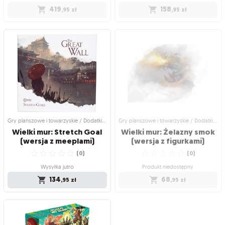
419
158
,95
zł
,95
zł
Gry planszowe i towarzyskie / Dodatki
Gry planszowe i towarzyskie / Dodatki
do gier
do gier
Wielki mur: Czarny proch
Wielki mur: Czarny proch
(wersja z figurkami)
(wersja z meeplami)
Tylko jeden klan zostanie uznany
Tylko jeden klan zostanie uznany
godnym miana obrońcy imperium
godnym miana obrońcy imperium
☆
☆
☆
☆
☆
☆
☆
☆
☆
☆
(
1
)
(
0
)
Produkt niedostępny
Produkt niedostępny
419
158
,95
zł
,95
zł
Gry planszowe i towarzyskie / Dodatki do gier
Gry planszowe i towarzyskie / Dodatki do gier
Wielki mur: Stretch Goal
Wielki mur: Żelazny smok
(wersja z meeplami)
(wersja z figurkami)
☆
☆
☆
☆
☆
☆
☆
☆
☆
☆
(
0
)
(
0
)
Wysyłka jutro
Produkt niedostępny
134
68
,95
zł
,95
zł
Gry planszowe i towarzyskie / Dodatki
Gry planszowe i towarzyskie / Dodatki
do gier
do gier
Wielki mur: Stretch Goal
Wielki mur: Żelazny smok