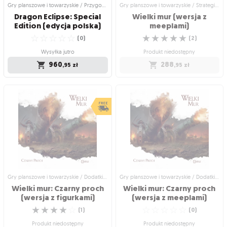
Gry planszowe i towarzyskie / Przygodowe gry planszowe
Gry planszowe i towarzyskie / Strategiczne gry planszowe
Dragon Eclipse: Special
Wielki mur (wersja z
Edition (edycja polska)
meeplami)
☆
☆
☆
☆
☆
☆
☆
☆
☆
☆
(
0
)
(
2
)
Wysyłka jutro
Produkt niedostępny
960
288
,95
zł
,95
zł
Gry planszowe i towarzyskie /
Gry planszowe i towarzyskie /
Przygodowe gry planszowe
Strategiczne gry planszowe
Dragon Eclipse: Special
Wielki mur (wersja z
Edition (edycja polska)
meeplami)
Trenuj magiczne stworzenia i rozwiąż
Zostań głową najbardziej zasłużonego
wielką tajemnicę Zaćmienia!
klanu!
☆
☆
☆
☆
☆
☆
☆
☆
☆
☆
(
0
)
(
2
)
Wysyłka jutro
Produkt niedostępny
960
288
,95
zł
,95
zł
Gry planszowe i towarzyskie / Dodatki do gier
Gry planszowe i towarzyskie / Dodatki do gier
Wielki mur: Czarny proch
Wielki mur: Czarny proch
(wersja z figurkami)
(wersja z meeplami)
☆
☆
☆
☆
☆
☆
☆
☆
☆
☆
(
1
)
(
0
)
Produkt niedostępny
Produkt niedostępny