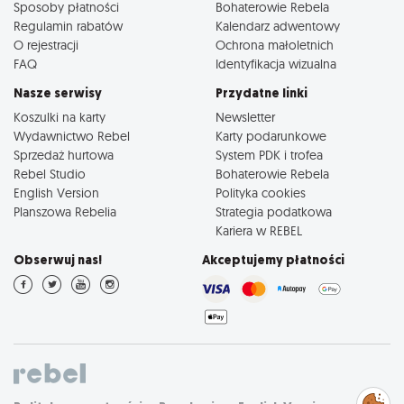
Sposoby płatności
Bohaterowie Rebela
Regulamin rabatów
Kalendarz adwentowy
O rejestracji
Ochrona małoletnich
FAQ
Identyfikacja wizualna
Nasze serwisy
Przydatne linki
Koszulki na karty
Newsletter
Wydawnictwo Rebel
Karty podarunkowe
Sprzedaż hurtowa
System PDK i trofea
Rebel Studio
Bohaterowie Rebela
English Version
Polityka cookies
Planszowa Rebelia
Strategia podatkowa
Kariera w REBEL
Obserwuj nas!
Akceptujemy płatności
Zarządzaj
preferencjami