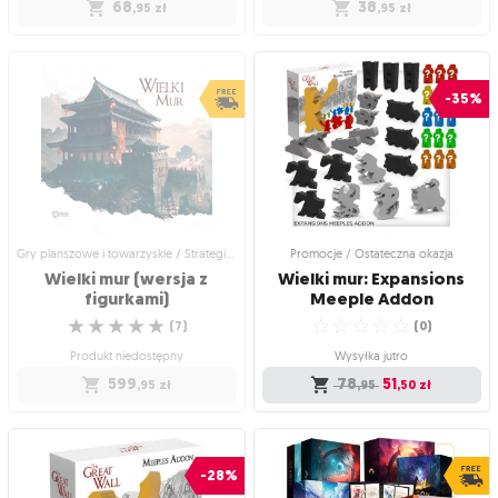
68
38
,95
zł
,95
zł
Gry planszowe i towarzyskie /
Gry planszowe i towarzyskie / Dodatki
Rodzinne gry planszowe
do gier
Miodek: Gra o
SiegeStorm:
-35%
pszczołach
Rewolwerowcy
Urocza gra, o słodkim tytule!
Dodatek do gry Siege Storm: Siege
☆
☆
☆
☆
☆
Mode
(
8
)
☆
☆
☆
☆
☆
(
2
)
Produkt niedostępny
Produkt niedostępny
68
,95
zł
38
,95
zł
Gry planszowe i towarzyskie / Strategiczne gry planszowe
Promocje / Ostateczna okazja
Wielki mur (wersja z
Wielki mur: Expansions
figurkami)
Meeple Addon
☆
☆
☆
☆
☆
☆
☆
☆
☆
☆
(
7
)
(
0
)
Produkt niedostępny
Wysyłka jutro
599
78
51
,95
zł
,95
,50
zł
Gry planszowe i towarzyskie /
Promocje / Ostateczna okazja
Strategiczne gry planszowe
Wielki mur: Expansions
Wielki mur (wersja z
Meeple Addon
-28%
figurkami)