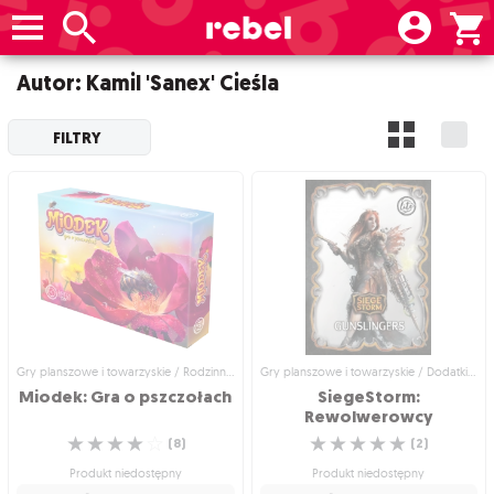
Autor: Kamil 'Sanex' Cieśla
FILTRY
Gry planszowe i towarzyskie / Rodzinne gry planszowe
Gry planszowe i towarzyskie / Dodatki do gier
Miodek:
Gra
o
pszczołach
SiegeStorm:
Rewolwerowcy
☆
☆
☆
☆
☆
☆
☆
☆
☆
☆
(
8
)
(
2
)
Produkt niedostępny
Produkt niedostępny