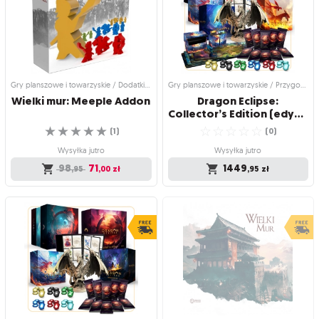
Gratka dla fanów drewna w grach!
☆
☆
☆
☆
☆
Zostań głową najbardziej zasłużonego
(
0
)
klanu!
Wysyłka jutro
☆
☆
☆
☆
☆
(
7
)
78
51
,95
,50
zł
Produkt niedostępny
599
,95
zł
Gry planszowe i towarzyskie / Dodatki do gier
Gry planszowe i towarzyskie / Przygodowe gry planszowe
Wielki
mur:
Meeple
Addon
Dragon Eclipse:
Collector’s Edition (edycja polska)
☆
☆
☆
☆
☆
☆
☆
☆
☆
☆
(
1
)
(
0
)
Wysyłka jutro
Wysyłka jutro
98
71
1449
,95
,00
zł
,95
zł
Gry planszowe i towarzyskie / Dodatki
Gry planszowe i towarzyskie /
do gier
Przygodowe gry planszowe
Wielki mur: Meeple
Dragon Eclipse:
Addon
Collector’s Edition
(edycja polska)
Gratka dla fanów drewna w grach!
Trenuj magiczne stworzenia i rozwiąż
☆
☆
☆
☆
☆
wielką tajemnicę Zaćmienia!
(
1
)
☆
☆
☆
☆
☆
(
0
)
Wysyłka jutro
Wysyłka jutro
98
71
,95
,00
zł
1449
,95
zł