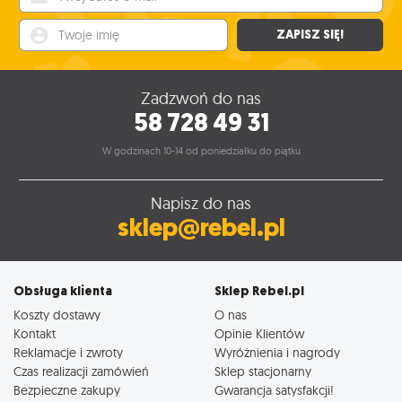
69
,95
zł
Twoje imię
ZAPISZ SIĘ!
Zadzwoń do nas
58 728 49 31
W godzinach 10-14 od poniedziałku do piątku
Napisz do nas
sklep@rebel.pl
Obsługa klienta
Sklep Rebel.pl
Koszty dostawy
O nas
Kontakt
Opinie Klientów
Reklamacje i zwroty
Wyróżnienia i nagrody
Czas realizacji zamówień
Sklep stacjonarny
Bezpieczne zakupy
Gwarancja satysfakcji!