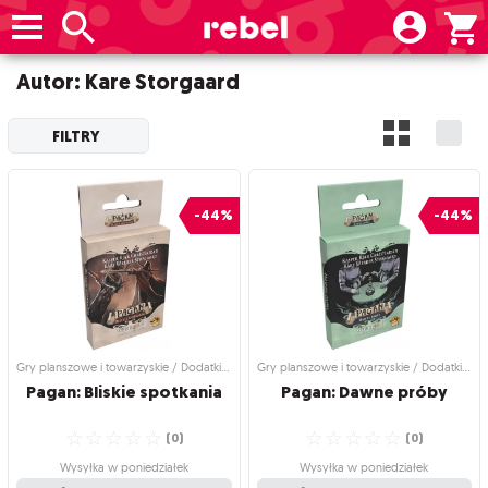
Autor: Kare Storgaard
FILTRY
-44%
-44%
Gry planszowe i towarzyskie / Dodatki do gier
Gry planszowe i towarzyskie / Dodatki do gier
Pagan:
Bliskie
spotkania
Pagan:
Dawne
próby
☆
☆
☆
☆
☆
☆
☆
☆
☆
☆
(
0
)
(
0
)
Wysyłka w poniedziałek
Wysyłka w poniedziałek