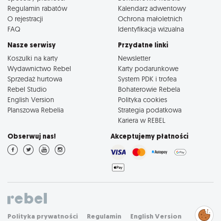
Regulamin rabatów
Kalendarz adwentowy
O rejestracji
Ochrona małoletnich
FAQ
Identyfikacja wizualna
Nasze serwisy
Przydatne linki
Koszulki na karty
Newsletter
Wydawnictwo Rebel
Karty podarunkowe
Sprzedaż hurtowa
System PDK i trofea
Rebel Studio
Bohaterowie Rebela
English Version
Polityka cookies
Planszowa Rebelia
Strategia podatkowa
Kariera w REBEL
Obserwuj nas!
Akceptujemy płatności
Zarządzaj
Polityka prywatności
Regulamin
English Version
preferencjami
cookies