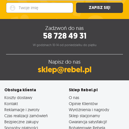
Twoje imię
ZAPISZ SIĘ!
Zadzwoń do nas
58 728 49 31
W godzinach 10-14 od poniedziałku do piątku
Napisz do nas
sklep@rebel.pl
Obsługa klienta
Sklep Rebel.pl
Koszty dostawy
O nas
Kontakt
Opinie Klientów
Reklamacje i zwroty
Wyróżnienia i nagrody
Czas realizacji zamówień
Sklep stacjonarny
Bezpieczne zakupy
Gwarancja satysfakcji!
Sposoby płatności
Bohaterowie Rebela