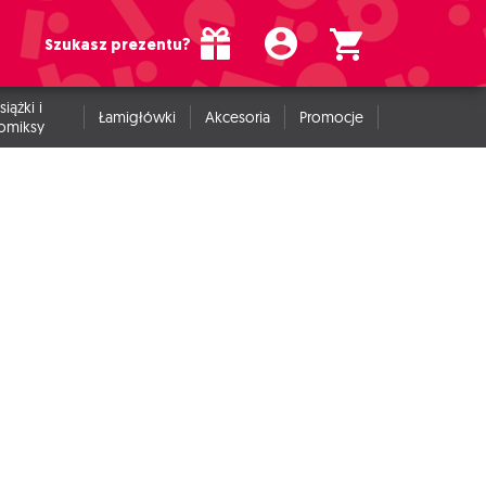
Szukasz prezentu?
siążki i
Łamigłówki
Akcesoria
Promocje
omiksy