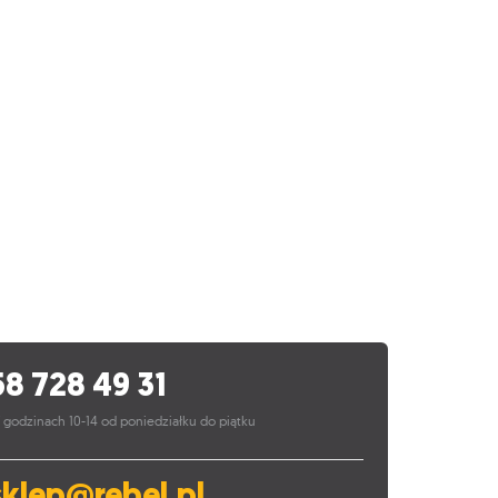
58 728 49 31
 godzinach 10-14 od poniedziałku do piątku
sklep@rebel.pl