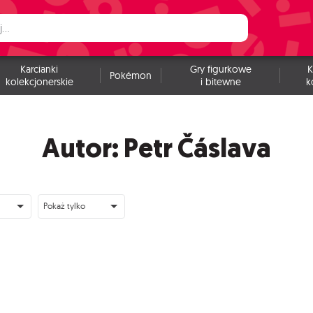
Karcianki
Gry figurkowe
K
Pokémon
kolekcjonerskie
i bitewne
k
Autor: Petr Čáslava
Pokaż tylko