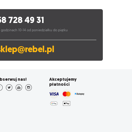
58 728 49 31
 godzinach 10-14 od poniedziałku do piątku
sklep@rebel.pl
bserwuj nas!
Akceptujemy
płatności