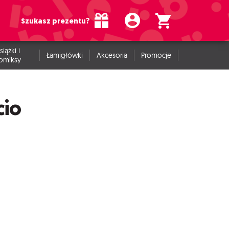
Szukasz prezentu?
siążki i
Łamigłówki
Akcesoria
Promocje
omiksy
cio