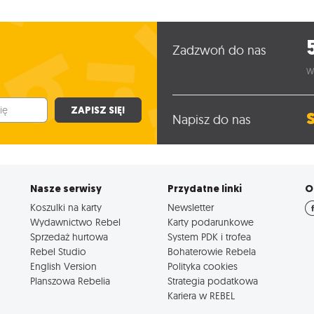
Zadzwoń do nas
W
ZAPISZ SIĘ!
Napisz do nas
Nasze serwisy
Przydatne linki
O
Koszulki na karty
Newsletter
Wydawnictwo Rebel
Karty podarunkowe
Sprzedaż hurtowa
System PDK i trofea
Rebel Studio
Bohaterowie Rebela
English Version
Polityka cookies
Planszowa Rebelia
Strategia podatkowa
Kariera w REBEL