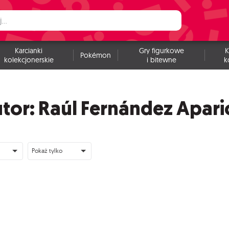
Karcianki
Gry figurkowe
K
Pokémon
kolekcjonerskie
i bitewne
k
tor: Raúl Fernández Apari
Pokaż tylko