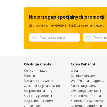
Nie przegap specjalnych promocji!
Zapisz się do newslettera i bądź zawsze na bieżąco
Twój adres e-mail
Twoje imię
Obsługa klienta
Sklep Rebel.pl
Koszty dostawy
O nas
Kontakt
Opinie Klientów
Reklamacje i zwroty
Wyróżnienia i nagrody
Czas realizacji zamówień
Sklep stacjonarny
Bezpieczne zakupy
Gwarancja satysfakcji!
Sposoby płatności
Bohaterowie Rebela
Regulamin rabatów
Kalendarz adwentowy
O rejestracji
Ochrona małoletnich