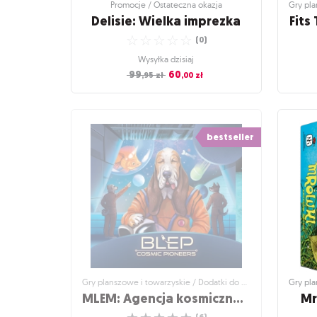
Promocje / Ostateczna okazja
Delisie: Wielka imprezka
Fits
☆
☆
☆
☆
☆
(
0
)
Wysyłka dzisiaj
99
60
,95
zł
,00
zł
Promocje / Ostateczna okazja
Gry pla
Delisie: Wielka imprezka
Fits
bestseller
Okaż wsparcie, zostań kurierką i zdobądź
sławę!
Po
☆
☆
☆
☆
☆
(
0
)
Wysyłka dzisiaj
99
60
,95
zł
,00
zł
Gry planszowe i towarzyskie / Dodatki do gier
MLEM: Agencja kosmiczna - BLEP - Kosmiczni pionierzy
Mr