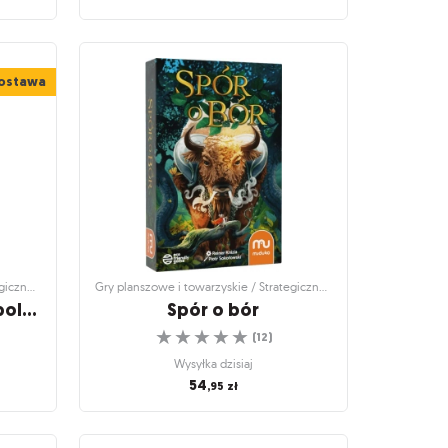
inne gry
Gry planszowe i towarzyskie / Rodzinne gry
planszowe
ra
Pędzące żółwie: Wyścig do
ostawa
choinki
!!
Wesoła gonitwa zwierzaków w wersji
świątecznej
☆
☆
☆
☆
☆
(
2
)
Wysyłka dzisiaj
84
,95
zł
Gry planszowe i towarzyskie / Strategiczne gry planszowe
Gry planszowe i towarzyskie / Strategiczne gry planszowe
San Francisco (edycja polska)
Spór o bór
☆
☆
☆
☆
☆
(
12
)
Wysyłka dzisiaj
54
,95
zł
egiczne
Gry planszowe i towarzyskie / Strategiczne
gry planszowe