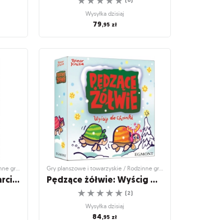
☆
☆
☆
☆
☆
(
6
)
Wysyłka dzisiaj
79
,95
zł
inne gry
Gry planszowe i towarzyskie / Rodzinne gry
planszowe
Pędzące Ślimaki
u.
Na jednej nodze!
☆
☆
☆
☆
☆
(
6
)
Wysyłka dzisiaj
79
,95
zł
Gry planszowe i towarzyskie / Rodzinne gry planszowe
Gry planszowe i towarzyskie / Rodzinne gry planszowe
Pędzące żółwie: Gra karciana
Pędzące żółwie: Wyścig do choinki
☆
☆
☆
☆
☆
(
2
)
Wysyłka dzisiaj
84
,95
zł