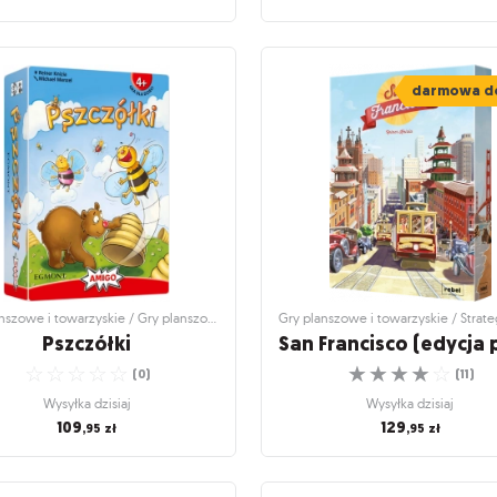
nszowe i towarzyskie / Rodzinne gry
Gry planszowe i towarzyskie / Rodz
planszowe
planszowe
ędzące Żółwie XXXL
Pędzące żółwie: G
darmowa d
karciana
Wielki wyścig po sałatę!
☆
☆
☆
☆
☆
Prędzej, prędzej, kto pierwszy
(
5
)
☆
☆
☆
☆
☆
(
5
)
Wysyłka dzisiaj
Wysyłka dzisiaj
299
,95
zł
39
,95
zł
Gry planszowe i towarzyskie / Gry planszowe dla dzieci
Pszczółki
☆
☆
☆
☆
☆
☆
☆
☆
☆
☆
(
0
)
(
11
)
Wysyłka dzisiaj
Wysyłka dzisiaj
109
129
,95
zł
,95
zł
nszowe i towarzyskie / Gry planszowe
Gry planszowe i towarzyskie / Strat
dla dzieci
gry planszowe