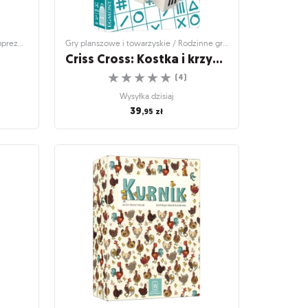
Gry planszowe i towarzyskie / Gry imprezowe i towarzyskie
Gry planszowe i towarzyskie / Rodzinne gry planszowe
Criss Cross: Kostka i krzyżyk
☆
☆
☆
☆
☆
(
4
)
Wysyłka dzisiaj
39
,95
zł
mprezowe
Gry planszowe i towarzyskie / Rodzinne gry
planszowe
Criss Cross: Kostka i krzyżyk
acyjne
Wykreślanka dla całej rodziny
☆
☆
☆
☆
☆
(
4
)
Wysyłka dzisiaj
39
,95
zł