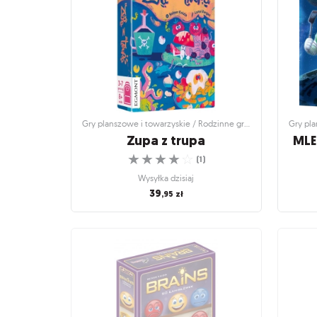
☆
☆
☆
☆
☆
(
5
)
Wysyłka dzisiaj
54
,95
zł
Gry planszowe i towarzyskie / Rodzinne gry planszowe
Zupa z trupa
MLE
☆
☆
☆
☆
☆
(
1
)
Wysyłka dzisiaj
39
,95
zł
Gry planszowe i towarzyskie / Rodzinne gry
Gry pla
planszowe
Zupa z trupa
MLE
Uważaj na obrzydliwe dania!
☆
☆
☆
☆
☆
(
1
)
Wysyłka dzisiaj