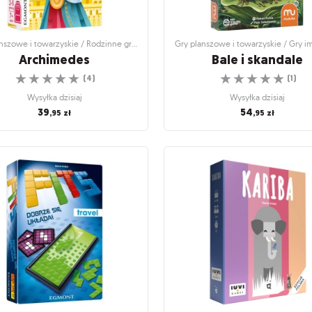
Gry planszowe i towarzyskie / Rodzinne gry planszowe
Archimedes
Bale i skandale
☆
☆
☆
☆
☆
☆
☆
☆
☆
☆
(
4
)
(
1
)
Wysyłka dzisiaj
Wysyłka dzisiaj
39
54
,95
zł
,95
zł
nszowe i towarzyskie / Rodzinne gry
Gry planszowe i towarzyskie / Gry i
planszowe
i towarzyskie
Archimedes
Bale i skandale
Gra w matematyczne równania
Podnieś swój status poprzez ostent
wydatki, ale unikaj skandalu
☆
☆
☆
☆
☆
(
4
)
☆
☆
☆
☆
☆
(
1
)
Wysyłka dzisiaj
Wysyłka dzisiaj
39
,95
zł
54
,95
zł