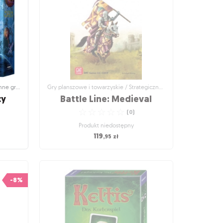
☆
☆
☆
☆
☆
(
2
)
Wysyłka dzisiaj
129
,95
zł
Gry planszowe i towarzyskie / Rodzinne gry planszowe
Gry planszowe i towarzyskie / Strategiczne gry planszowe
cy
Battle Line: Medieval
☆
☆
☆
☆
☆
(
0
)
Produkt niedostępny
119
,95
zł
inne gry
Gry planszowe i towarzyskie / Strategiczne
gry planszowe
cy
Battle Line: Medieval
-8%
Ta nowa, zmieniona tematycznie wersja
Battle Line to strategiczna gra karciana dla
dwóch graczy zbudowana na temat
średniowiecznej wojny