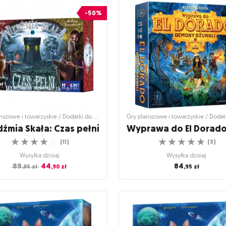
Pszczółki
San Francisco (edyc
-50%
polska)
Urocza gra pamięciowa
☆
☆
☆
☆
☆
Zbuduj miasto swoich marzeń
(
0
)
☆
☆
☆
☆
☆
(
11
)
Wysyłka dzisiaj
Wysyłka dzisiaj
109
,95
zł
129
,95
zł
Gry planszowe i towarzyskie / Dodatki do gier
źmia Skała: Czas pełni
☆
☆
☆
☆
☆
☆
☆
☆
☆
☆
(
11
)
(
3
)
Wysyłka dzisiaj
Wysyłka dzisiaj
89
44
84
,95
zł
,90
zł
,95
zł
szowe i towarzyskie / Dodatki do gier
Gry planszowe i towarzyskie / Dodatk
źmia Skała: Czas pełni
Wyprawa do El Dora
Demony dżungli
 znów spotkać się w miejscu mocy!
☆
☆
☆
☆
☆
Dodatek do bestsellerowej gry Wypra
(
11
)