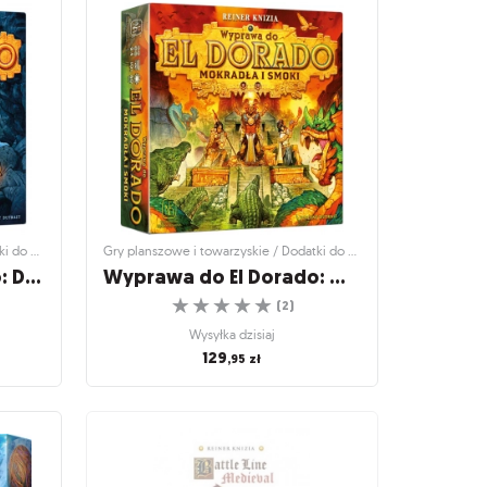
ja
Spór o bór
Zwycięzca może być tylko jeden!
☆
☆
☆
☆
☆
!
(
12
)
Wysyłka dzisiaj
54
,95
zł
Gry planszowe i towarzyskie / Dodatki do gier
Gry planszowe i towarzyskie / Dodatki do gier
Wyprawa do El Dorado: Demony dżungli
Wyprawa do El Dorado: Mokradła i smoki
☆
☆
☆
☆
☆
(
2
)
Wysyłka dzisiaj
129
,95
zł
i do gier
Gry planszowe i towarzyskie / Dodatki do gier
do:
Wyprawa do El Dorado:
Mokradła i smoki
wa do El
Dwa dodatki pełne wyzwań!