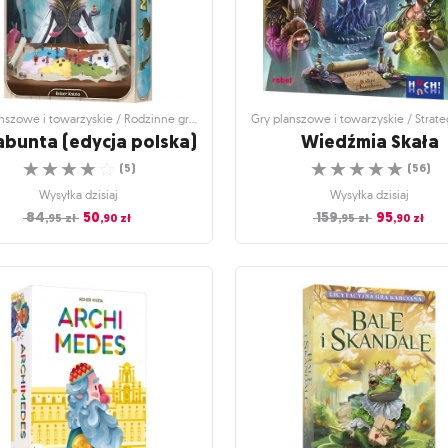
Gry planszowe i towarzyskie / Rodzinne gry planszowe
bunta (edycja polska)
Wiedźmia Skała
☆
☆
☆
☆
☆
☆
☆
☆
☆
☆
(
5
)
(
56
)
Wysyłka dzisiaj
Wysyłka dzisiaj
84
50
159
95
,95
zł
,90
zł
,95
zł
,90
zł
nszowe i towarzyskie / Rodzinne gry
Gry planszowe i towarzyskie / Strat
planszowe
gry planszowe
bunta (edycja polska)
Wiedźmia Skała
ijaj się jak mrówka, by pokonać
Czy zostaniesz Wybrańcem Wiedźmie
przeciwnika!
☆
☆
☆
☆
☆
(
56
)
☆
☆
☆
☆
☆
(
5
)
Wysyłka dzisiaj
Wysyłka dzisiaj
159
95
,95
zł
,90
zł
84
50
,95
zł
,90
zł