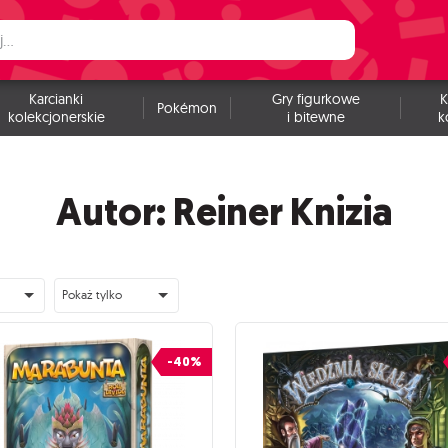
Karcianki
Gry figurkowe
K
Pokémon
kolekcjonerskie
i bitewne
k
Autor: Reiner Knizia
Pokaż tylko
-40%