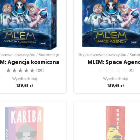
Dorado!
Wysyłka dzisiaj
☆
☆
☆
☆
☆
(
3
)
89
44
,95
zł
,90
zł
Wysyłka dzisiaj
84
,95
zł
Gry planszowe i towarzyskie / Rodzinne gry planszowe
M: Agencja kosmiczna
MLEM: Space Agen
☆
☆
☆
☆
☆
☆
☆
☆
☆
☆
(
20
)
(
0
)
Wysyłka dzisiaj
Wysyłka dzisiaj
139
139
,95
zł
,95
zł
nszowe i towarzyskie / Rodzinne gry
Gry planszowe i towarzyskie / Rodz
planszowe
planszowe
M: Agencja kosmiczna
MLEM: Space Agen
☆
☆
☆
☆
☆
Koty w kosmosie
(
0
)
☆
☆
☆
☆
☆
(
20
)
Wysyłka dzisiaj
Wysyłka dzisiaj
139
,95
zł