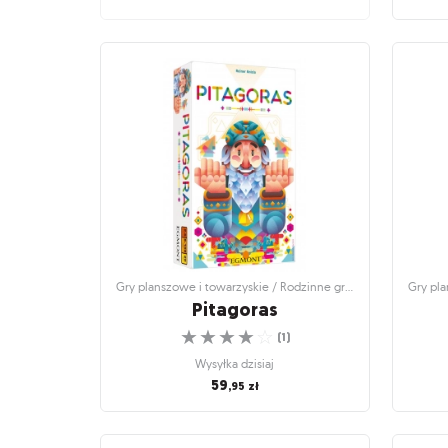
Gry planszowe i towarzyskie / Rodzinne gry
Gry pla
planszowe
Pędzące Żółwie Extreme
P
Kto wygra ekstremalny wyścig żółwi?
☆
☆
☆
☆
☆
(
1
)
Produkt niedostępny
109
,95
zł
Gry planszowe i towarzyskie / Rodzinne gry planszowe
Pitagoras
☆
☆
☆
☆
☆
(
1
)
Wysyłka dzisiaj
59
,95
zł
Gry planszowe i towarzyskie / Rodzinne gry
Gry pla
planszowe