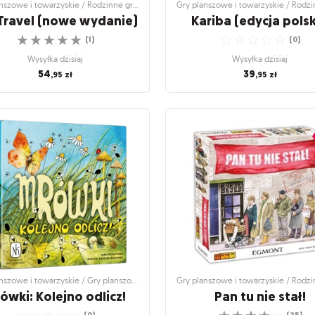
Gry planszowe i towarzyskie / Rodzinne gry planszowe
 Travel (nowe wydanie)
Kariba (edycja pols
☆
☆
☆
☆
☆
☆
☆
☆
☆
☆
(
1
)
(
0
)
Wysyłka dzisiaj
Wysyłka dzisiaj
54
39
,95
zł
,95
zł
nszowe i towarzyskie / Rodzinne gry
Gry planszowe i towarzyskie / Rodz
planszowe
planszowe
 Travel (nowe wydanie)
Kariba (edycja pols
dróżna wersja bestsellerowej gry
Odkryj swój zwierzęcy zew – spraw
zostaniesz królem wodopoju
☆
☆
☆
☆
☆
(
1
)
☆
☆
☆
☆
☆
(
0
)
Wysyłka dzisiaj
Wysyłka dzisiaj
54
,95
zł
39
,95
zł
Gry planszowe i towarzyskie / Gry planszowe dla dzieci
ówki: Kolejno odlicz!
Pan tu nie stał!