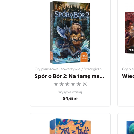
Pitagoras
Żongluj liczbami!
☆
☆
☆
☆
☆
(
1
)
Wysyłka dzisiaj
59
,95
zł
Gry planszowe i towarzyskie / Strategiczne gry planszowe
Spór o Bór 2: Na tamę marsz
Wied
☆
☆
☆
☆
☆
(
5
)
Wysyłka dzisiaj
54
,95
zł
Gry planszowe i towarzyskie / Strategiczne
Gry plan
gry planszowe
Wied
Spór o Bór 2: Na tamę marsz
Czas
Nagromadź siłę i pokonaj przeciwnika!