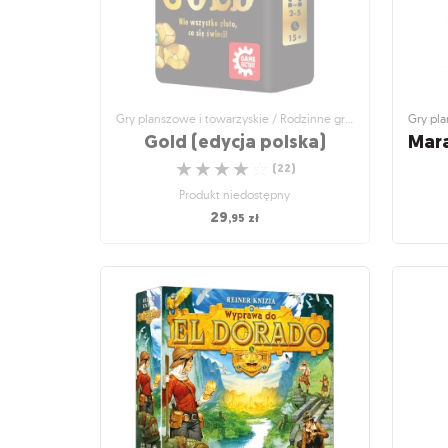
Gry planszowe i towarzyskie / Rodzinne gry planszowe
Gold (edycja polska)
Mara
☆
☆
☆
☆
☆
(
22
)
Produkt niedostępny
29
,95
zł
Gry planszowe i towarzyskie / Rodzinne gry
Gry pla
planszowe
Gold (edycja polska)
Mara
Nie wszystko złoto, co się świeci!
Uw
☆
☆
☆
☆
☆
(
22
)
Produkt niedostępny
29
,95
zł