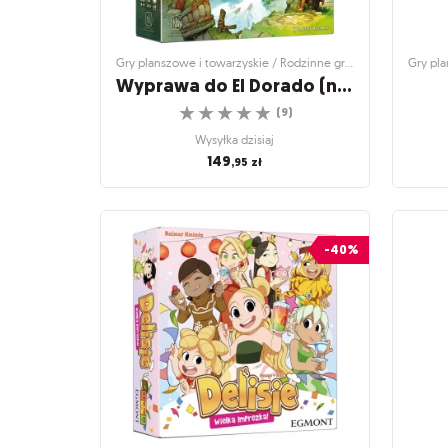
Gry planszowe i towarzyskie / Rodzinne gry planszowe
Wyprawa do El Dorado (nowa edycja)
☆
☆
☆
☆
☆
(
9
)
Wysyłka dzisiaj
149
,95
zł
Gry planszowe i towarzyskie / Rodzinne gry
Gry pla
planszowe
Wyprawa do El Dorado
-40%
(nowa edycja)
Odszukaj mityczne miasto
☆
☆
☆
☆
☆
(
9
)
Wysyłka dzisiaj
149
,95
zł