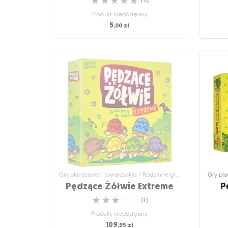
☆
☆
☆
☆
☆
(
6
)
Produkt niedostępny
5
,00
zł
Gry planszowe i towarzyskie / Dodatki do gier
Gry pla
MLEM: Agencja kosmiczna -
Mr
BLEP - Kosmiczni pionierzy
Znajdź
Odmień swoją kocią rozgrywkę
☆
☆
☆
☆
☆
(
6
)
Produkt niedostępny
5
,00
zł
Gry planszowe i towarzyskie / Rodzinne gry planszowe
Pędzące Żółwie Extreme
P
☆
☆
☆
☆
☆
(
1
)
Produkt niedostępny
109
,95
zł