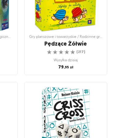
Gry planszowe i towarzyskie / Strategiczne gry planszowe
Gry planszowe i towarzyskie / Rodzinne gry planszowe
Pędzące Żółwie
☆
☆
☆
☆
☆
(
217
)
Wysyłka dzisiaj
79
,95
zł
egiczne
Gry planszowe i towarzyskie / Rodzinne gry
planszowe
Pędzące Żółwie
j Skały?
Prędzej, prędzej, kto pierwszy!!
☆
☆
☆
☆
☆
(
217
)
Wysyłka dzisiaj
79
,95
zł