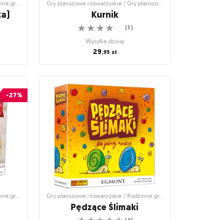
Gry planszowe i towarzyskie / Rodzinne gry planszowe
Gry planszowe i towarzyskie / Gry planszowe dla dzieci
ka)
Kurnik
☆
☆
☆
☆
☆
(
5
)
Wysyłka dzisiaj
29
,95
zł
inne gry
Gry planszowe i towarzyskie / Gry planszowe
dla dzieci
ka)
Kurnik
-27%
dź czy
Bądź sprytniejszy niż kury!
!
☆
☆
☆
☆
☆
(
5
)
Wysyłka dzisiaj
29
,95
zł
Gry planszowe i towarzyskie / Rodzinne gry planszowe
Gry planszowe i towarzyskie / Rodzinne gry planszowe
Pędzące Ślimaki