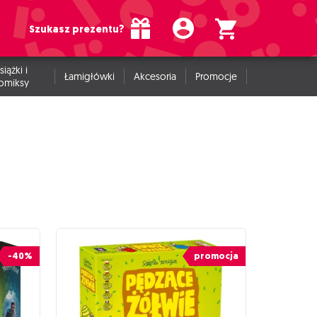
Szukasz prezentu?
siążki i
Łamigłówki
Akcesoria
Promocje
omiksy
-40%
promocja