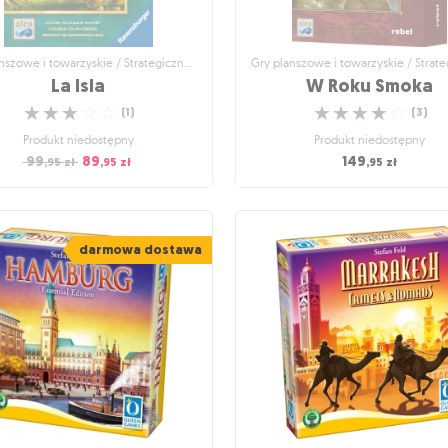
Gry planszowe i towarzyskie / Strategiczne gry planszowe
La Isla
W Roku Smoka
☆
☆
☆
☆
☆
☆
☆
☆
☆
☆
(
1
)
(
3
)
Produkt niedostępny
Produkt niedostępny
99
89
149
,95
zł
,95
zł
,95
zł
anszowe i towarzyskie / Strategiczne
Gry planszowe i towarzyskie / Strat
gry planszowe
gry planszowe
La Isla
W Roku Smoka
darmowa dostawa
yrusz na wyprawę wgłąb wyspy
Staw czoła przeciwnościom losu i z
dobrobyt prowincji!
☆
☆
☆
☆
☆
(
1
)
☆
☆
☆
☆
☆
(
3
)
Produkt niedostępny
Produkt niedostępny
99
89
,95
zł
,95
zł
149
,95
zł