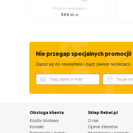
☆
☆
☆
☆
☆
(
0
)
Produkt niedostępny
344
,95
zł
Gry planszowe i towarzyskie / Strategiczne
Gry pl
gry planszowe
Marrakesh: Essential Edition
New
Rywalizuj z innymi wpływowymi rodzinami o
Roz
tytuł Obermuftim!
Nie przegap specjalnych promocji!
☆
☆
☆
☆
☆
(
0
)
Zapisz się do newslettera i bądź zawsze na bieżąco
Produkt niedostępny
344
,95
zł
Twój adres e-mail
Twoje imię
Obsługa klienta
Sklep Rebel.pl
Koszty dostawy
O nas
Kontakt
Opinie Klientów