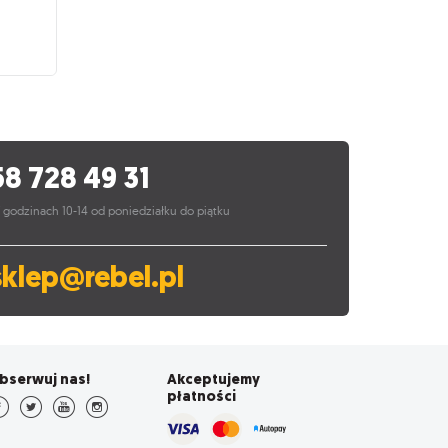
egiczne
ition
drapacz
58 728 49 31
 godzinach 10-14 od poniedziałku do piątku
sklep@rebel.pl
bserwuj nas!
Akceptujemy
płatności