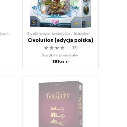
Gry planszowe i towarzyskie / Strategiczne gry planszowe
Gry planszowe i towarzyskie / Strategiczne gry planszowe
Civolution (edycja polska)
☆
☆
☆
☆
☆
(
17
)
Wysyłka w poniedziałek
399
,95
zł
egiczne
Gry planszowe i towarzyskie / Strategiczne
gry planszowe
Civolution (edycja polska)
poszerzaj
Egzamin z projektowania cywilizacji
☆
☆
☆
☆
☆
(
17
)
Wysyłka w poniedziałek
399
,95
zł