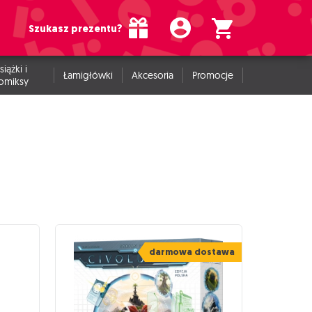
Szukasz prezentu?
siążki i
Łamigłówki
Akcesoria
Promocje
omiksy
darmowa dostawa