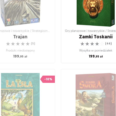
Gry planszowe i towarzyskie / Strategiczne gry planszowe
Trajan
Zamki Toskanii
☆
☆
☆
☆
☆
☆
☆
☆
☆
☆
(
5
)
(
44
)
Produkt niedostępny
Wysyłka w poniedziałek
199
199
,95
zł
,95
zł
anszowe i towarzyskie / Strategiczne
Gry planszowe i towarzyskie / Strat
gry planszowe
gry planszowe
Trajan
Zamki Toskanii
-10%
trategiczna gra z mechanizmem
Zagrywaj karty, rozwijaj posiadłość i 
inspirowanym mankalą
swoją strefę wpływów!
☆
☆
☆
☆
☆
☆
☆
☆
☆
☆
(
5
)
(
44
)
Produkt niedostępny
Wysyłka w poniedziałek
199
199
,95
zł
,95
zł