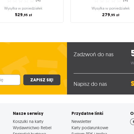
☆
☆
☆
☆
☆
☆
☆
☆
☆
☆
(
0
)
(
0
)
Wysyłka w poniedziałek
Wysyłka w poniedziałek
529
279
,95
zł
,95
zł
anszowe i towarzyskie / Strategiczne
Gry planszowe i towarzyskie / Strat
gry planszowe
gry planszowe
 York: Classic Edition
New York: Essential Ed
wijaj miasto, które nigdy nie śpi!
Czy uda Ci się zbudować najwyższy 
chmur?
☆
☆
☆
☆
☆
(
0
)
Zadzwoń do nas
☆
☆
☆
☆
☆
(
0
)
Wysyłka w poniedziałek
W
Wysyłka w poniedziałek
529
,95
zł
279
,95
zł
ZAPISZ SIĘ!
Napisz do nas
Nasze serwisy
Przydatne linki
O
Koszulki na karty
Newsletter
Wydawnictwo Rebel
Karty podarunkowe