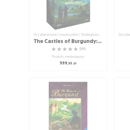
Gry planszowe i towarzyskie / Strategiczne gry planszowe
The Castles of Burgundy: Special Edition (All-in) (edycja polska) - Gra + Stretch Goals
☆
☆
☆
☆
☆
(
15
)
Produkt niedostępny
599
,95
zł
Gry planszowe i towarzyskie / Strategiczne
Gry pl
gry planszowe
The Castles of Burgundy:
Special Edition (All-in)
S
(edycja polska) - Gra +
Stretch Goals
Zamki Burgundii w nowej, pięknej odsłonie, z
odblokowanymi celami Stretch Goals
☆
☆
☆
☆
☆
(
15
)