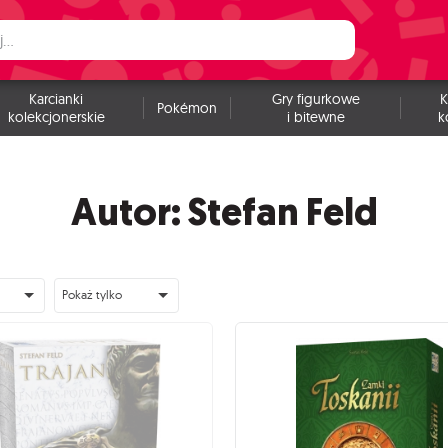
Karcianki
Gry figurkowe
K
Pokémon
kolekcjonerskie
i bitewne
k
Autor: Stefan Feld
Pokaż tylko