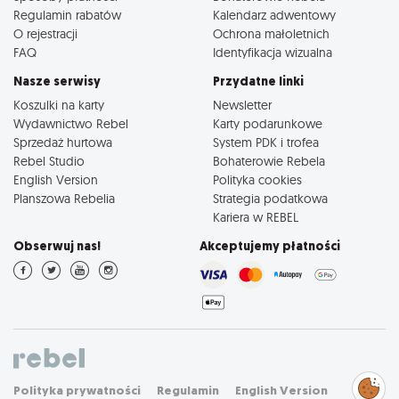
Regulamin rabatów
Kalendarz adwentowy
O rejestracji
Ochrona małoletnich
FAQ
Identyfikacja wizualna
Nasze serwisy
Przydatne linki
Koszulki na karty
Newsletter
Wydawnictwo Rebel
Karty podarunkowe
Sprzedaż hurtowa
System PDK i trofea
Rebel Studio
Bohaterowie Rebela
English Version
Polityka cookies
Planszowa Rebelia
Strategia podatkowa
Kariera w REBEL
Obserwuj nas!
Akceptujemy płatności
Zarządzaj
Polityka prywatności
Regulamin
English Version
preferencjami
cookies