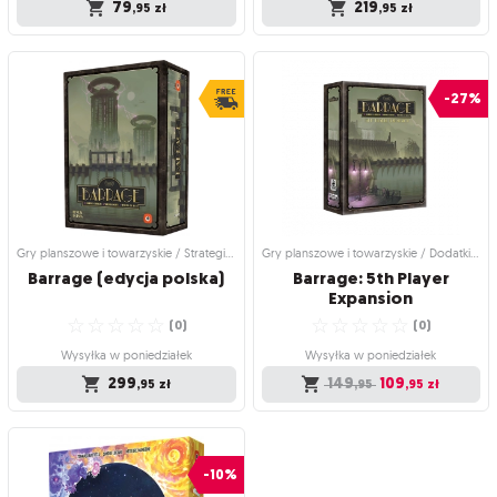
79
219
,95
zł
,95
zł
Gry planszowe i towarzyskie / Dodatki
Gry planszowe i towarzyskie / Dodatki
do gier
do gier
Barrage: Afera na Nilu
Barrage: Projekt
-27%
Leeghwatera (edycja
polska)
Nowa forma nawadniania
Walka o kontrolę nad energią wodną
☆
☆
☆
☆
☆
staje się jeszcze bardziej intensywna
(
0
)
☆
☆
☆
☆
☆
(
0
)
Wysyłka w poniedziałek
Wysyłka w poniedziałek
79
,95
zł
219
,95
zł
Gry planszowe i towarzyskie / Strategiczne gry planszowe
Gry planszowe i towarzyskie / Dodatki do gier
Barrage
(edycja
polska)
Barrage: 5th Player
Expansion
☆
☆
☆
☆
☆
☆
☆
☆
☆
☆
(
0
)
(
0
)
Wysyłka w poniedziałek
Wysyłka w poniedziałek
299
149
109
,95
zł
,95
,95
zł
Gry planszowe i towarzyskie /
Gry planszowe i towarzyskie / Dodatki
Strategiczne gry planszowe
do gier
Barrage (edycja polska)
Barrage: 5th Player
-10%
Expansion