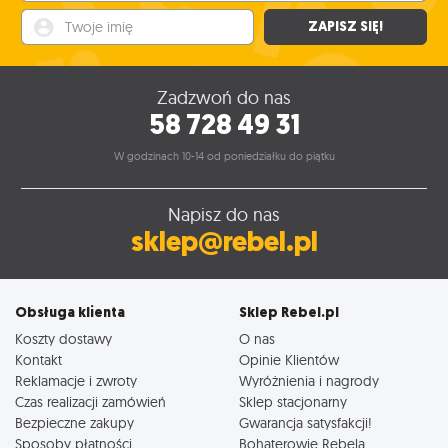
ulec zmianie)
Twoje imię
ZAPISZ SIĘ!
249
224
,95
,95
zł
Zadzwoń do nas
58 728 49 31
W godzinach 10-14 od poniedziałku do piątku
Napisz do nas
sklep@rebel.pl
Obsługa klienta
Sklep Rebel.pl
Koszty dostawy
O nas
Kontakt
Opinie Klientów
Reklamacje i zwroty
Wyróżnienia i nagrody
Czas realizacji zamówień
Sklep stacjonarny
Bezpieczne zakupy
Gwarancja satysfakcji!
Sposoby płatności
Bohaterowie Rebela