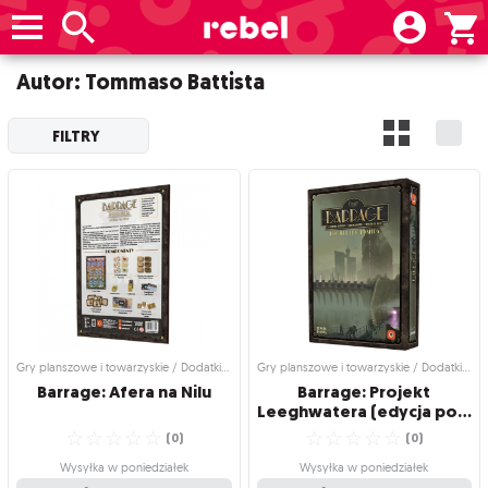
Autor: Tommaso Battista
FILTRY
Gry planszowe i towarzyskie / Dodatki do gier
Gry planszowe i towarzyskie / Dodatki do gier
Barrage:
Afera
na
Nilu
Barrage: Projekt
Leeghwatera (edycja polska)
☆
☆
☆
☆
☆
☆
☆
☆
☆
☆
(
0
)
(
0
)
Wysyłka w poniedziałek
Wysyłka w poniedziałek