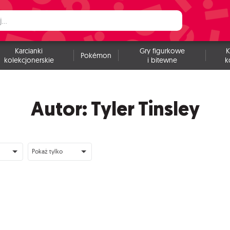
Karcianki
Gry figurkowe
K
Pokémon
kolekcjonerskie
i bitewne
k
Autor: Tyler Tinsley
Pokaż tylko