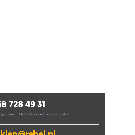
58 728 49 31
 godzinach 10-14 od poniedziałku do piątku
sklep@rebel.pl