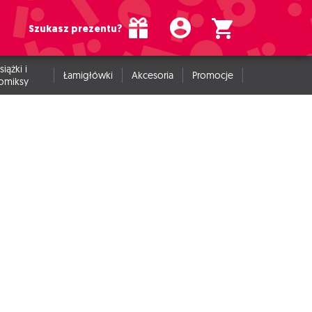
Szukasz prezentu?
siążki i
Łamigłówki
Akcesoria
Promocje
omiksy