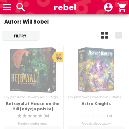
Autor: Will Sobel
FILTRY
Gry planszowe i towarzyskie / Przygodowe gry planszowe
Gry planszowe i towarzyskie / Strategiczne gry planszowe
Betrayal at House on the
Astro
Knights
Hill (edycja polska)
☆
☆
☆
☆
☆
☆
☆
☆
☆
☆
(
16
)
(
0
)
Produkt niedostępny
Produkt niedostępny