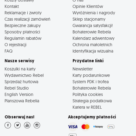
Kontakt
Opinie Klientów
Reklamacje i zwroty
Wyróżnienia i nagrody
Czas realizacji zamówień
Sklep stacjonarny
Bezpieczne zakupy
Gwarancja satysfakcji!
Sposoby płatności
Bohaterowie Rebela
Regulamin rabatów
Kalendarz adwentowy
O rejestracji
Ochrona małoletnich
FAQ
Identyfikacja wizualna
Nasze serwisy
Przydatne linki
Koszulki na karty
Newsletter
Wydawnictwo Rebel
Karty podarunkowe
Sprzedaż hurtowa
System PDK i trofea
Rebel Studio
Bohaterowie Rebela
English Version
Polityka cookies
Planszowa Rebelia
Strategia podatkowa
Kariera w REBEL
Obserwuj nas!
Akceptujemy płatności