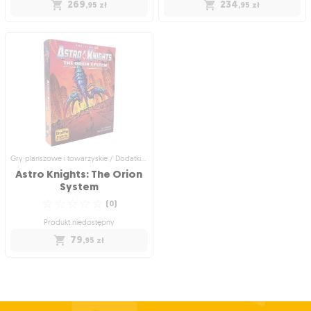
269
234
,95
zł
,95
zł
Gry planszowe i towarzyskie /
Gry planszowe i towarzyskie /
Przygodowe gry planszowe
Strategiczne gry planszowe
Betrayal at House on the
Astro Knights
Hill (edycja polska)
Oto dom z Twoich koszmarów!
Ekscytująca kooperacyjna gra karciana
☆
☆
☆
☆
☆
☆
☆
☆
☆
☆
(
16
)
(
0
)
Produkt niedostępny
Produkt niedostępny
269
234
,95
zł
,95
zł
Gry planszowe i towarzyskie / Dodatki do gier
Astro Knights: The Orion
System
☆
☆
☆
☆
☆
(
0
)
Produkt niedostępny
79
,95
zł
Gry planszowe i towarzyskie / Dodatki
do gier
Astro Knights: The Orion
System