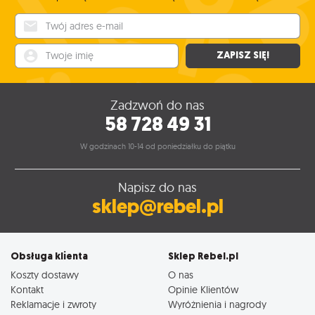
Twój adres e-mail
Twoje imię
ZAPISZ SIĘ!
Zadzwoń do nas
58 728 49 31
W godzinach 10-14 od poniedziałku do piątku
Napisz do nas
sklep@rebel.pl
Obsługa klienta
Sklep Rebel.pl
Koszty dostawy
O nas
Kontakt
Opinie Klientów
Reklamacje i zwroty
Wyróżnienia i nagrody