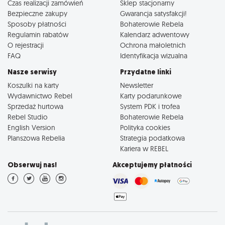
Czas realizacji zamówień
Sklep stacjonarny
Bezpieczne zakupy
Gwarancja satysfakcji!
Sposoby płatności
Bohaterowie Rebela
Regulamin rabatów
Kalendarz adwentowy
O rejestracji
Ochrona małoletnich
FAQ
Identyfikacja wizualna
Nasze serwisy
Przydatne linki
Koszulki na karty
Newsletter
Wydawnictwo Rebel
Karty podarunkowe
Sprzedaż hurtowa
System PDK i trofea
Rebel Studio
Bohaterowie Rebela
English Version
Polityka cookies
Planszowa Rebelia
Strategia podatkowa
Kariera w REBEL
Obserwuj nas!
Akceptujemy płatności