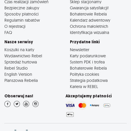
Czas realizacji zamówień
Sklep stacjonarny
Bezpieczne zakupy
Gwarancja satysfakcji!
Sposoby płatności
Bohaterowie Rebela
Regulamin rabatów
Kalendarz adwentowy
O rejestracji
Ochrona małoletnich
FAQ
Identyfikacja wizualna
Nasze serwisy
Przydatne linki
Koszulki na karty
Newsletter
Wydawnictwo Rebel
Karty podarunkowe
Sprzedaż hurtowa
System PDK i trofea
Rebel Studio
Bohaterowie Rebela
English Version
Polityka cookies
Planszowa Rebelia
Strategia podatkowa
Kariera w REBEL
Obserwuj nas!
Akceptujemy płatności