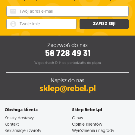
Twój adres e-mail
Twoje imię
ZAPISZ SIĘ!
Zadzwoń do nas
58 728 49 31
W godzinach 10-14 od poniedziałku do piątku
Napisz do nas
sklep@rebel.pl
Obsługa klienta
Sklep Rebel.pl
Koszty dostawy
O nas
Kontakt
Opinie Klientów
Reklamacje i zwroty
Wyróżnienia i nagrody