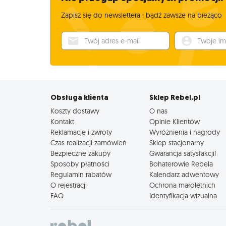
Zapisz się do newslettera i bądź zawsze na bieżąco
Twój adres e-mail
Twoje imię
Obsługa klienta
Sklep Rebel.pl
Koszty dostawy
O nas
Kontakt
Opinie Klientów
Reklamacje i zwroty
Wyróżnienia i nagrody
Czas realizacji zamówień
Sklep stacjonarny
Bezpieczne zakupy
Gwarancja satysfakcji!
Sposoby płatności
Bohaterowie Rebela
Regulamin rabatów
Kalendarz adwentowy
O rejestracji
Ochrona małoletnich
FAQ
Identyfikacja wizualna