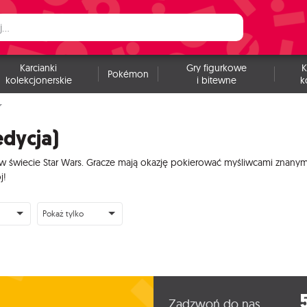
Karcianki
Gry figurkowe
K
Pokémon
kolekcjonerskie
i bitewne
k
edycja)
 świecie Star Wars. Gracze mają okazję pokierować myśliwcami znanymi
j!
Pokaż tylko
Zadzwoń do nas