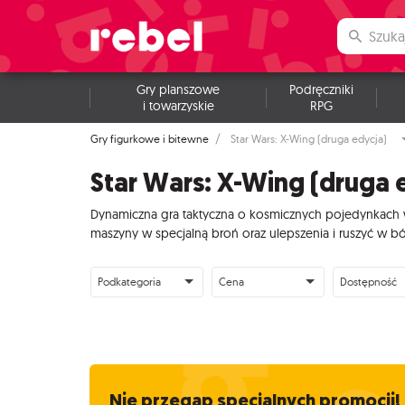
Gry planszowe
Podręczniki
i towarzyskie
RPG
Gry figurkowe i bitewne
Star Wars: X-Wing (druga edycja)
Star Wars: X-Wing (druga 
Dynamiczna gra taktyczna o kosmicznych pojedynkach w
maszyny w specjalną broń oraz ulepszenia i ruszyć w bó
Podkategoria
Cena
Dostępność
Nie przegap specjalnych promocji!