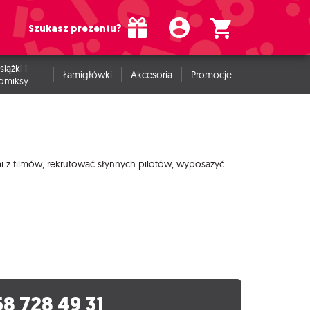
Szukasz prezentu?
siążki i
Łamigłówki
Akcesoria
Promocje
omiksy
 z filmów, rekrutować słynnych pilotów, wyposażyć
58 728 49 31