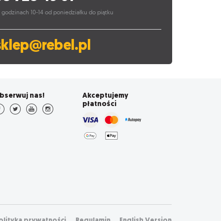
 godzinach 10-14 od poniedziałku do piątku
sklep@rebel.pl
bserwuj nas!
Akceptujemy
płatności
olityka prywatności
Regulamin
English Version