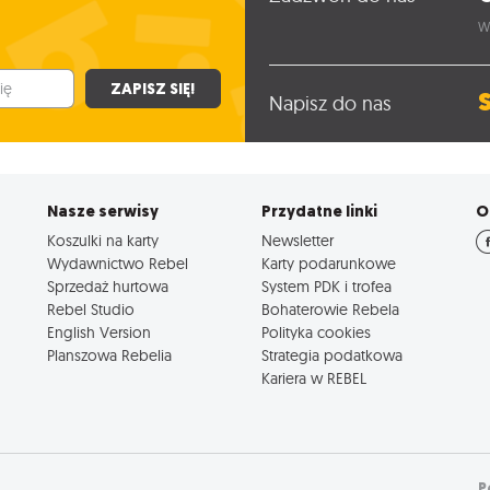
W
ZAPISZ SIĘ!
Napisz do nas
Nasze serwisy
Przydatne linki
O
Koszulki na karty
Newsletter
Wydawnictwo Rebel
Karty podarunkowe
Sprzedaż hurtowa
System PDK i trofea
Rebel Studio
Bohaterowie Rebela
English Version
Polityka cookies
Planszowa Rebelia
Strategia podatkowa
Kariera w REBEL
P