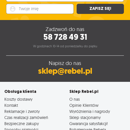
Twoje imię
ZAPISZ SIĘ!
Zadzwoń do nas
58 728 49 31
W godzinach 10-14 od poniedziałku do piątku
Napisz do nas
sklep@rebel.pl
Obsługa klienta
Sklep Rebel.pl
Koszty dostawy
O nas
Kontakt
Opinie Klientów
Reklamacje i zwroty
Wyróżnienia i nagrody
Czas realizacji zamówień
Sklep stacjonarny
Bezpieczne zakupy
Gwarancja satysfakcji!
Sposoby płatności
Bohaterowie Rebela