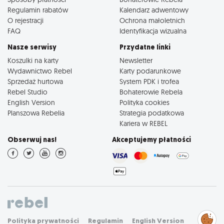
Regulamin rabatów
Kalendarz adwentowy
O rejestracji
Ochrona małoletnich
FAQ
Identyfikacja wizualna
Nasze serwisy
Przydatne linki
Koszulki na karty
Newsletter
Wydawnictwo Rebel
Karty podarunkowe
Sprzedaż hurtowa
System PDK i trofea
Rebel Studio
Bohaterowie Rebela
English Version
Polityka cookies
Planszowa Rebelia
Strategia podatkowa
Kariera w REBEL
Obserwuj nas!
Akceptujemy płatności
Zarządzaj
Polityka prywatności
Regulamin
English Version
preferencjami
cookies