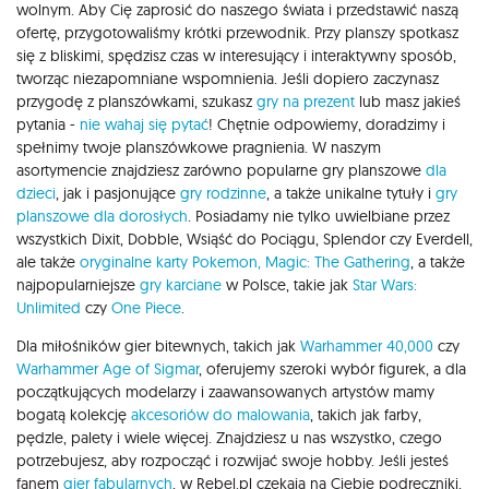
wolnym. Aby Cię zaprosić do naszego świata i przedstawić naszą
ofertę, przygotowaliśmy krótki przewodnik. Przy planszy spotkasz
się z bliskimi, spędzisz czas w interesujący i interaktywny sposób,
tworząc niezapomniane wspomnienia. Jeśli dopiero zaczynasz
przygodę z planszówkami, szukasz
gry na prezent
lub masz jakieś
pytania -
nie wahaj się pytać
! Chętnie odpowiemy, doradzimy i
spełnimy twoje planszówkowe pragnienia. W naszym
asortymencie znajdziesz zarówno popularne gry planszowe
dla
dzieci
, jak i pasjonujące
gry rodzinne
, a także unikalne tytuły i
gry
planszowe dla dorosłych
. Posiadamy nie tylko uwielbiane przez
wszystkich Dixit, Dobble, Wsiąść do Pociągu, Splendor czy Everdell,
ale także
oryginalne karty Pokemon,
Magic: The Gathering
, a także
najpopularniejsze
gry karciane
w Polsce, takie jak
Star Wars:
Unlimited
czy
One Piece
.
Dla miłośników gier bitewnych, takich jak
Warhammer 40,000
czy
Warhammer Age of Sigmar
, oferujemy szeroki wybór figurek, a dla
początkujących modelarzy i zaawansowanych artystów mamy
bogatą kolekcję
akcesoriów do malowania
, takich jak farby,
pędzle, palety i wiele więcej. Znajdziesz u nas wszystko, czego
potrzebujesz, aby rozpocząć i rozwijać swoje hobby. Jeśli jesteś
fanem
gier fabularnych
, w Rebel.pl czekają na Ciebie podręczniki,