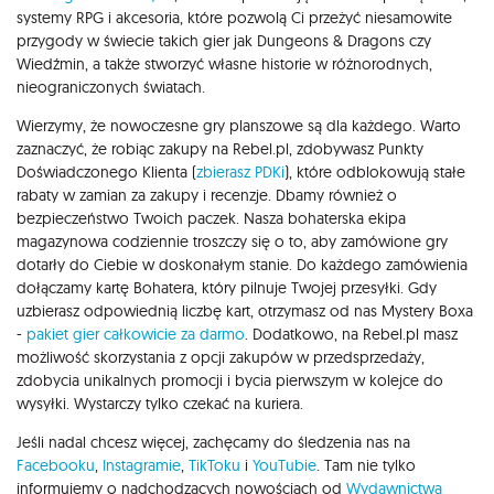
systemy RPG i akcesoria, które pozwolą Ci przeżyć niesamowite
przygody w świecie takich gier jak Dungeons & Dragons czy
Wiedźmin, a także stworzyć własne historie w różnorodnych,
nieograniczonych światach.
Wierzymy, że nowoczesne gry planszowe są dla każdego. Warto
zaznaczyć, że robiąc zakupy na Rebel.pl, zdobywasz Punkty
Doświadczonego Klienta (
zbierasz PDKi
), które odblokowują stałe
rabaty w zamian za zakupy i recenzje. Dbamy również o
bezpieczeństwo Twoich paczek. Nasza bohaterska ekipa
magazynowa codziennie troszczy się o to, aby zamówione gry
dotarły do Ciebie w doskonałym stanie. Do każdego zamówienia
dołączamy kartę Bohatera, który pilnuje Twojej przesyłki. Gdy
uzbierasz odpowiednią liczbę kart, otrzymasz od nas Mystery Boxa
-
pakiet gier całkowicie za darmo
. Dodatkowo, na Rebel.pl masz
możliwość skorzystania z opcji zakupów w przedsprzedaży,
zdobycia unikalnych promocji i bycia pierwszym w kolejce do
wysyłki. Wystarczy tylko czekać na kuriera.
Jeśli nadal chcesz więcej, zachęcamy do śledzenia nas na
Facebooku
,
Instagramie
,
TikToku
i
YouTubie
. Tam nie tylko
informujemy o nadchodzących nowościach od
Wydawnictwa