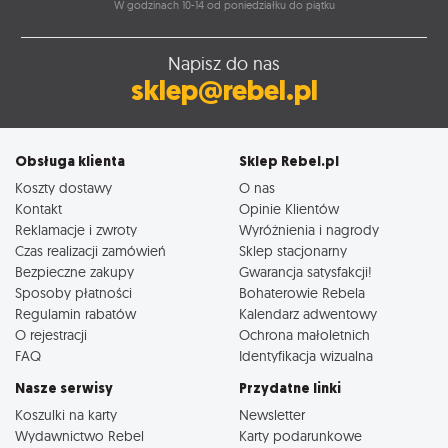
W godzinach 10-14 od poniedziałku do piątku
Napisz do nas
sklep@rebel.pl
Obsługa klienta
Sklep Rebel.pl
Koszty dostawy
O nas
Kontakt
Opinie Klientów
Reklamacje i zwroty
Wyróżnienia i nagrody
Czas realizacji zamówień
Sklep stacjonarny
Bezpieczne zakupy
Gwarancja satysfakcji!
Sposoby płatności
Bohaterowie Rebela
Regulamin rabatów
Kalendarz adwentowy
O rejestracji
Ochrona małoletnich
FAQ
Identyfikacja wizualna
Nasze serwisy
Przydatne linki
Koszulki na karty
Newsletter
Wydawnictwo Rebel
Karty podarunkowe