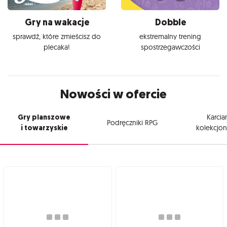
Gry na wakacje
Dobble
sprawdź, które zmieścisz do
ekstremalny trening
plecaka!
spostrzegawczości
Nowości w ofercie
Gry planszowe
Karcia
Podręczniki RPG
i towarzyskie
kolekcjon