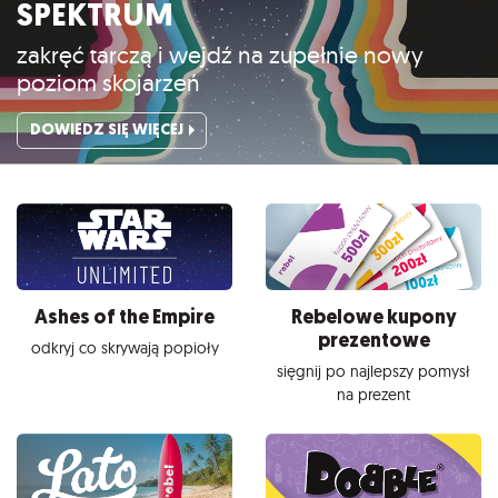
SPEKTRUM
zakręć tarczą i wejdź na zupełnie nowy
poziom skojarzeń
DOWIEDZ SIĘ WIĘCEJ
Ashes of the Empire
Rebelowe kupony
prezentowe
odkryj co skrywają popioły
sięgnij po najlepszy pomysł
na prezent