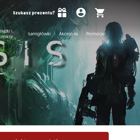
Szukasz prezentu?
siążki i
Łamigłówki
Akcesoria
Promocje
omiksy