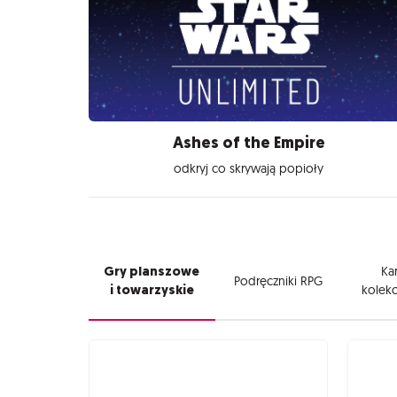
Ashes of the Empire
odkryj co skrywają popioły
Gry planszowe
Kar
Podręczniki RPG
i towarzyskie
kolekc