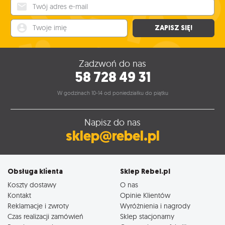
Twój adres e-mail
Twoje imię
ZAPISZ SIĘ!
Zadzwoń do nas
58 728 49 31
W godzinach 10-14 od poniedziałku do piątku
Napisz do nas
sklep@rebel.pl
Obsługa klienta
Sklep Rebel.pl
Koszty dostawy
O nas
Kontakt
Opinie Klientów
Reklamacje i zwroty
Wyróżnienia i nagrody
Czas realizacji zamówień
Sklep stacjonarny