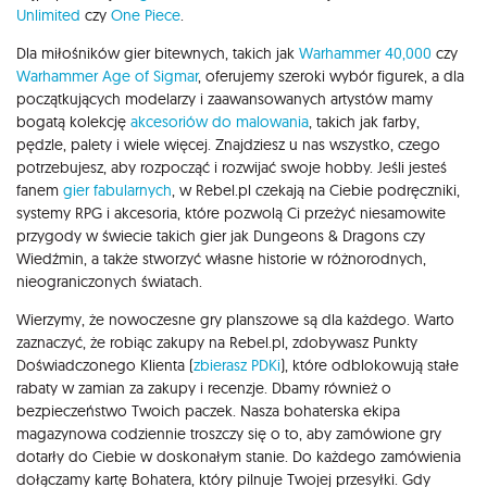
Unlimited
czy
One Piece
.
Dla miłośników gier bitewnych, takich jak
Warhammer 40,000
czy
Warhammer Age of Sigmar
, oferujemy szeroki wybór figurek, a dla
początkujących modelarzy i zaawansowanych artystów mamy
bogatą kolekcję
akcesoriów do malowania
, takich jak farby,
pędzle, palety i wiele więcej. Znajdziesz u nas wszystko, czego
potrzebujesz, aby rozpocząć i rozwijać swoje hobby. Jeśli jesteś
fanem
gier fabularnych
, w Rebel.pl czekają na Ciebie podręczniki,
systemy RPG i akcesoria, które pozwolą Ci przeżyć niesamowite
przygody w świecie takich gier jak Dungeons & Dragons czy
Wiedźmin, a także stworzyć własne historie w różnorodnych,
nieograniczonych światach.
Wierzymy, że nowoczesne gry planszowe są dla każdego. Warto
zaznaczyć, że robiąc zakupy na Rebel.pl, zdobywasz Punkty
Doświadczonego Klienta (
zbierasz PDKi
), które odblokowują stałe
rabaty w zamian za zakupy i recenzje. Dbamy również o
bezpieczeństwo Twoich paczek. Nasza bohaterska ekipa
magazynowa codziennie troszczy się o to, aby zamówione gry
dotarły do Ciebie w doskonałym stanie. Do każdego zamówienia
dołączamy kartę Bohatera, który pilnuje Twojej przesyłki. Gdy