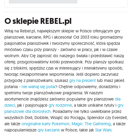
O sklepie REBEL.pl
Witaj na Rebel.pl, największym sklepie w Polsce oferującym gry
planszowe, karciane, RPG i akcesoria! Od 2003 roku gromadzimy
pasjonatów planszówek i tworzymy społeczność, która spędza
mnóstwo czasu przy planszy - zarówno w pracy, jak i w czasie
wolnym. Aby Cię zaprosić do naszego świata i przedstawić naszą
ofertę, przygotowaliśmy krótki przewodnik. Przy planszy spotkasz
się z bliskimi, spędzisz czas w interesujący i interaktywny sposób,
tworząc niezapomniane wspomnienia. Jeśli dopiero zaczynasz
przygodę z planszówkami, szukasz
gry na prezent
lub masz jakieś
pytania -
nie wahaj się pytać
! Chętnie odpowiemy, doradzimy i
spełnimy twoje planszówkowe pragnienia. W naszym
asortymencie znajdziesz zarówno popularne gry planszowe
dla
dzieci
, jak i pasjonujące
gry rodzinne
, a także unikalne tytuły i
gry
planszowe dla dorosłych
. Posiadamy nie tylko uwielbiane przez
wszystkich Dixit, Dobble, Wsiąść do Pociągu, Splendor czy Everdell,
ale także
oryginalne karty Pokemon,
Magic: The Gathering
, a także
najpopularniejsze
gry karciane
w Polsce, takie jak
Star Wars: