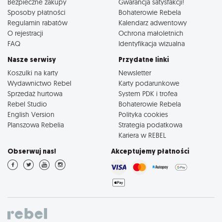
Bezpieczne zakupy
Gwarancja satysfakcji!
Sposoby płatności
Bohaterowie Rebela
Regulamin rabatów
Kalendarz adwentowy
O rejestracji
Ochrona małoletnich
FAQ
Identyfikacja wizualna
Nasze serwisy
Przydatne linki
Koszulki na karty
Newsletter
Wydawnictwo Rebel
Karty podarunkowe
Sprzedaż hurtowa
System PDK i trofea
Rebel Studio
Bohaterowie Rebela
English Version
Polityka cookies
Planszowa Rebelia
Strategia podatkowa
Kariera w REBEL
Obserwuj nas!
Akceptujemy płatności