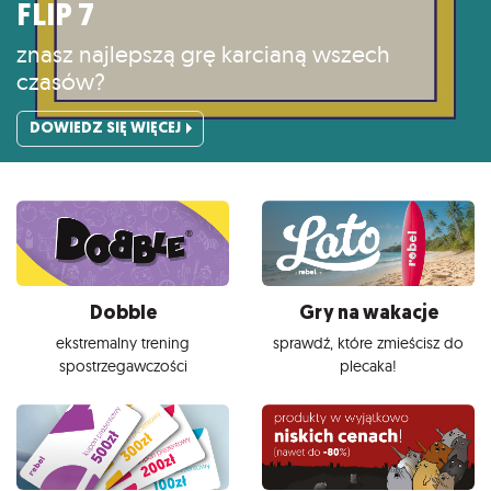
FLIP 7
znasz najlepszą grę karcianą wszech
czasów?
DOWIEDZ SIĘ WIĘCEJ
Dobble
Gry na wakacje
ekstremalny trening
sprawdź, które zmieścisz do
spostrzegawczości
plecaka!