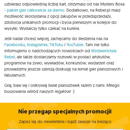
uzbierasz odpowiednią liczbę kart, otrzymasz od nas Mystery Boxa
-
pakiet gier całkowicie za darmo
. Dodatkowo, na Rebel.pl masz
możliwość skorzystania z opcji zakupów w przedsprzedaży,
zdobycia unikalnych promocji i bycia pierwszym w kolejce do
wysyłki. Wystarczy tylko czekać na kuriera.
Jeśli nadal chcesz więcej, zachęcamy do śledzenia nas na
Facebooku
,
Instagramie
,
TikToku
i
YouTubie
. Tam nie tylko
informujemy o nadchodzących nowościach od
Wydawnictwa
Rebel
, ale także dostarczamy rozrywki w postaci artykułów,
programów na żywo, wywiadów, konkursów, wydarzeń oraz
prowadzimy jeszcze szerszą dyskusję na temat gier planszowych i
fabularnych.
Graj, baw się i odkrywaj świat planszówek razem z nami. Miłego
buszowania wśród naszych regałów! :)
Nie przegap specjalnych promocji!
Zapisz się do newslettera i bądź zawsze na bieżąco