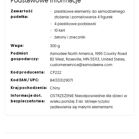
Podstawowe informacje
Zawartość
plastikowe elementy do samodzielnego
pudełka:
złożenia i pomalowania 4 figurek
4 plastikowe podstawki
10 kart
żetony i znaczniki
Waga:
300 g
Podmiot
Asmodee North America, 1995 County Road
gospodarczy:
B2 West, Roseville, MN 55113, United States,
customerservice@asmodeena.com
Kod producenta:
CP222
Kod EAN / UPC:
841333129071
Kraj pochodzenia:
Chiny
Informacje dot.
OSTRZEŻENIE Nieodpowiednie dla dzieci w
bezpieczeństwa:
wieku poniżej 3 lat. Istnieje ryzyko
zadławienia się małymi elementami.