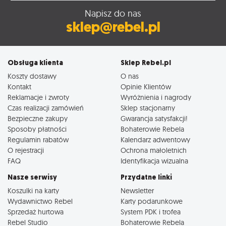
Napisz do nas
sklep@rebel.pl
Obsługa klienta
Sklep Rebel.pl
Koszty dostawy
O nas
Kontakt
Opinie Klientów
Reklamacje i zwroty
Wyróżnienia i nagrody
Czas realizacji zamówień
Sklep stacjonarny
Bezpieczne zakupy
Gwarancja satysfakcji!
Sposoby płatności
Bohaterowie Rebela
Regulamin rabatów
Kalendarz adwentowy
O rejestracji
Ochrona małoletnich
FAQ
Identyfikacja wizualna
Nasze serwisy
Przydatne linki
Koszulki na karty
Newsletter
Wydawnictwo Rebel
Karty podarunkowe
Sprzedaż hurtowa
System PDK i trofea
Rebel Studio
Bohaterowie Rebela