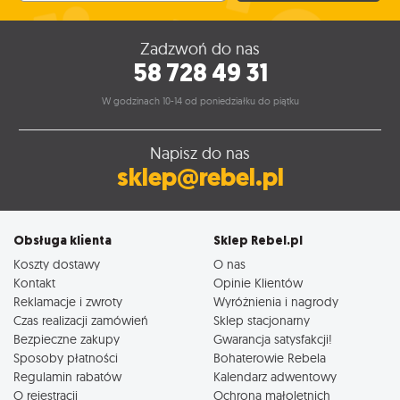
Zadzwoń do nas
58 728 49 31
W godzinach 10-14 od poniedziałku do piątku
Napisz do nas
sklep@rebel.pl
Obsługa klienta
Sklep Rebel.pl
Koszty dostawy
O nas
Kontakt
Opinie Klientów
Reklamacje i zwroty
Wyróżnienia i nagrody
Czas realizacji zamówień
Sklep stacjonarny
Bezpieczne zakupy
Gwarancja satysfakcji!
Sposoby płatności
Bohaterowie Rebela
Regulamin rabatów
Kalendarz adwentowy
O rejestracji
Ochrona małoletnich