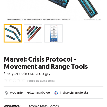
Marvel: Crisis Protocol -
Movement and Range Tools
Praktyczne akcesoria do gry
☆
☆
☆
☆
☆
Podziel się swoją opinią
wydanie międzynarodowe
instrukcja angielska
Wydawca:
Atomic Mass Games