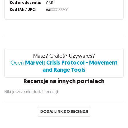
Kod producenta:
CA11
Kod EAN / UPC:
841333123390
Recenzje
Masz? Grałeś? Używałeś?
Marvel: Crisis Protocol - Movement
Oceń
and Range Tools
Recenzje na innych portalach
Nikt jeszcze nie dodał recenzji.
DODAJ LINK DO RECENZJI