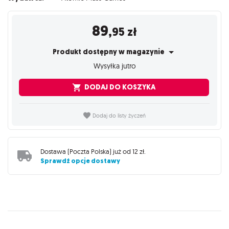
89
,95
zł
Produkt dostępny w magazynie
Wysyłka jutro
DODAJ DO KOSZYKA
Dodaj do listy życzeń
Dostawa (
Poczta Polska
) już od
12 zł
.
Sprawdź opcje dostawy