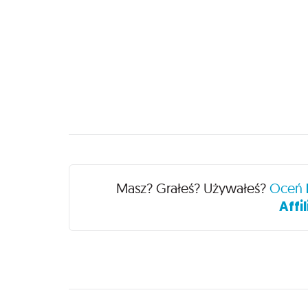
Recenzje
Masz? Grałeś? Używałeś?
Oceń
Affi