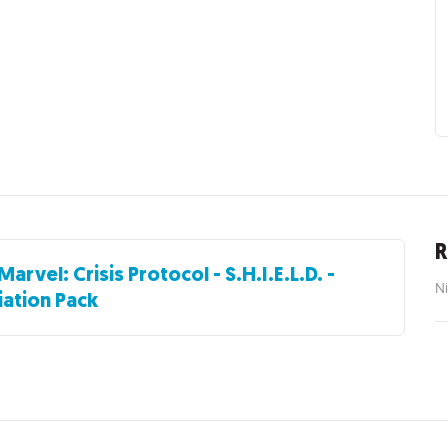
R
Marvel: Crisis Protocol - S.H.I.E.L.D. -
Ni
liation Pack