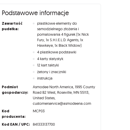
Podstawowe informacje
Zawartość
plastikowe elementy do
pudełka:
samodzielnego złożenia i
pomalowania 4 figurek (1x Nick
Fury, 1x S.H.I.E.L.D. Agents, 1x
Hawkeye, 1x Black Widow)
4 plastikowe podstawki
4 karty statystyk
12 kart taktyki
żetony i znaczniki
instrukcja
Podmiot
Asmodee North America, 1995 County
gospodarczy:
Road B2 West, Roseville, MN 55113,
United States,
customerservice@asmodeena.com
Kod
MCP03
producenta:
Kod EAN / UPC:
841333137700