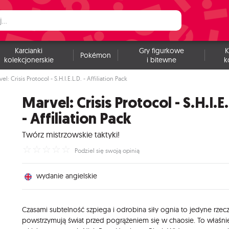
Karcianki
Gry figurkowe
K
Pokémon
kolekcjonerskie
i bitewne
k
el: Crisis Protocol - S.H.I.E.L.D. - Affiliation Pack
Marvel: Crisis Protocol - S.H.I.E
- Affiliation Pack
Twórz mistrzowskie taktyki!
☆
☆
☆
☆
☆
Podziel się swoją opinią
wydanie angielskie
Czasami subtelność szpiega i odrobina siły ognia to jedyne rzecz
powstrzymują świat przed pogrążeniem się w chaosie. To właśni