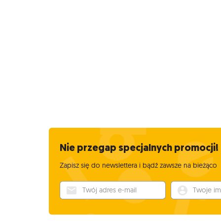
Nie przegap specjalnych promocji!
Zapisz się do newslettera i bądź zawsze na bieżąco
Twój adres e-mail
Twoje imię