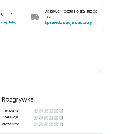
i
Dostawa (
Poczta Polska
) już od
doskonały wybór dla graczy, którzy chcą rozszerzyć swoją kolekcję o jednostki związane z S.H.I.E.L.D.. Dzięki nowym postaciom, zdolnościom i taktykom, możesz ulepszyć swoje strategie i zwyciężać!
10 zł
.
ytaj dalej
Sprawdź opcje dostawy
Rozgrywka
Losowość:
Interakcja:
Złożoność: