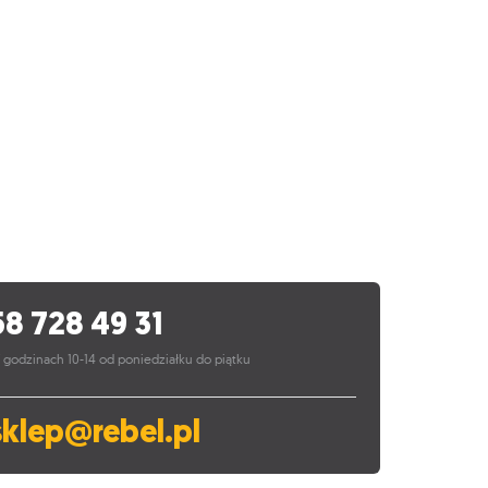
58 728 49 31
 godzinach 10-14 od poniedziałku do piątku
sklep@rebel.pl