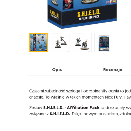
Opis
Recenzje
Opis
Czasami subtelność szpiega i odrobina siły ognia to je
chaosie. To właśnie w takich momentach Nick Fury, Hawke
S.H.I.E.L.D. - Affiliation Pack
Zestaw
to doskonały wyb
S.H.I.E.L.D.
związane z
. Dzięki nowym postaciom, zdolno