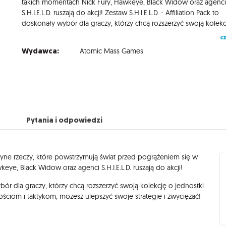
takich momentach Nick Fury, Hawkeye, Black Widow oraz agenc
S.H.I.E.L.D. ruszają do akcji! Zestaw S.H.I.E.L.D. - Affiliation Pack to
cz
Wydawca:
Atomic Mass Games
Pytania i odpowiedzi
dyne rzeczy, które powstrzymują świat przed pogrążeniem się w
ye, Black Widow oraz agenci S.H.I.E.L.D. ruszają do akcji!
ór dla graczy, którzy chcą rozszerzyć swoją kolekcję o jednostki
ściom i taktykom, możesz ulepszyć swoje strategie i zwyciężać!