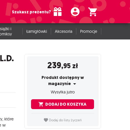
Szukasz prezentu?
siążki i
Łamigłówki
Akcesoria
Promocje
omiksy
.L.D.
239
,95
zł
Produkt dostępny w
magazynie
Wysyłka jutro
DODAJ DO KOSZYKA
y, które
Dodaj do listy życzeń
e w