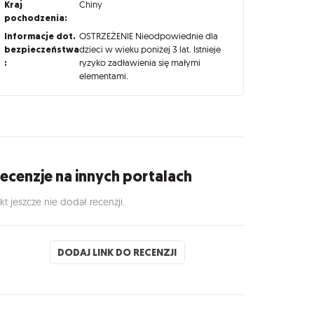
Kraj
Chiny
pochodzenia:
Informacje dot.
OSTRZEŻENIE Nieodpowiednie dla
bezpieczeństwa
dzieci w wieku poniżej 3 lat. Istnieje
:
ryzyko zadławienia się małymi
elementami.
ecenzje na innych portalach
kt jeszcze nie dodał recenzji.
DODAJ LINK DO RECENZJI