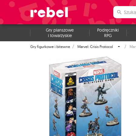
Gry planszowe
Podręczniki
i towarzyskie
RPG
Gry figurkowe i bitewne
Marvel: Crisis Protocol
Marv