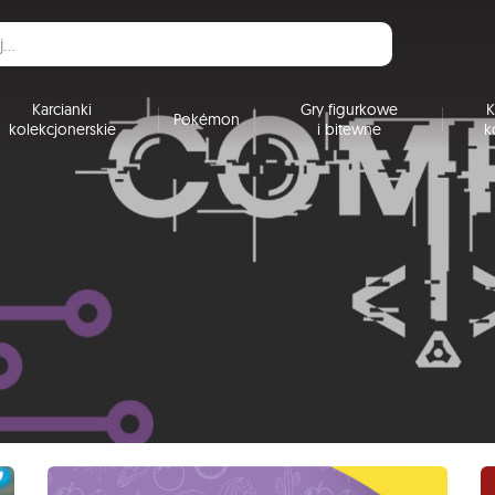
Karcianki
Gry figurkowe
K
Pokémon
kolekcjonerskie
i bitewne
k