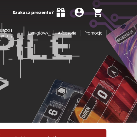
Szukasz prezentu?
siążki i
Łamigłówki
Akcesoria
Promocje
omiksy