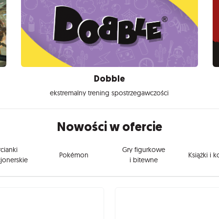
Dobble
ekstremalny trening spostrzegawczości
Nowości w ofercie
cianki
Gry figurkowe
Pokémon
Książki i 
jonerskie
i bitewne