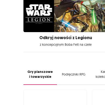
Odkryj nowości z Legionu
z koncepcyjnym Boba Fett na czele
Gry planszowe
Kar
Podręczniki RPG
i towarzyskie
kolekc