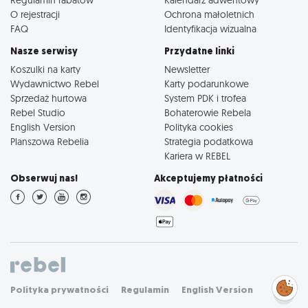
O rejestracji
Ochrona małoletnich
FAQ
Identyfikacja wizualna
Nasze serwisy
Przydatne linki
Koszulki na karty
Newsletter
Wydawnictwo Rebel
Karty podarunkowe
Sprzedaż hurtowa
System PDK i trofea
Rebel Studio
Bohaterowie Rebela
English Version
Polityka cookies
Planszowa Rebelia
Strategia podatkowa
Kariera w REBEL
Obserwuj nas!
Akceptujemy płatności
Zarządzaj
Polityka prywatności
Regulamin
English Version
preferencjami
cookies