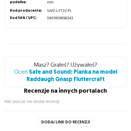
pudełka:
mm
Kod producenta:
SAFE-L-FT22-PL
Kod EAN / UPC:
5907459698343
Recenzje
Masz? Grałeś? Używałeś?
Safe and Sound: Pianka na model
Oceń
Raddaugh Gnasp Fluttercraft
Recenzje na innych portalach
Nikt jeszcze nie dodał recenzji.
DODAJ LINK DO RECENZJI