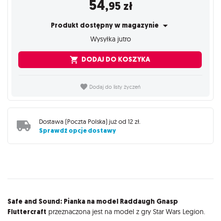
54
,95
zł
Produkt dostępny w magazynie
Wysyłka jutro
DODAJ DO KOSZYKA
Dodaj do listy życzeń
Dostawa (
Poczta Polska
) już od
12 zł
.
Sprawdź opcje dostawy
Opis
Safe and Sound: Pianka na model Raddaugh Gnasp
Fluttercraft
przeznaczona jest na model z gry Star Wars Legion.