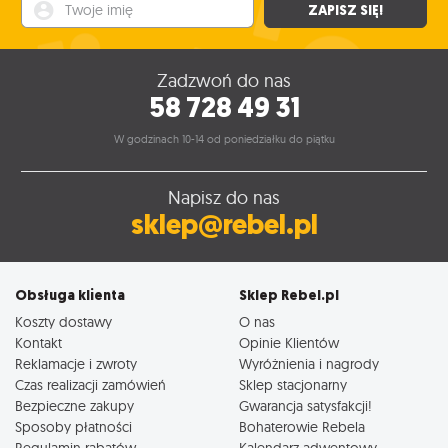
Twoje imię
ZAPISZ SIĘ!
Zadzwoń do nas
58 728 49 31
W godzinach 10-14 od poniedziałku do piątku
Napisz do nas
sklep@rebel.pl
Obsługa klienta
Sklep Rebel.pl
Koszty dostawy
O nas
Kontakt
Opinie Klientów
Reklamacje i zwroty
Wyróżnienia i nagrody
Czas realizacji zamówień
Sklep stacjonarny
Bezpieczne zakupy
Gwarancja satysfakcji!
Sposoby płatności
Bohaterowie Rebela
Regulamin rabatów
Kalendarz adwentowy