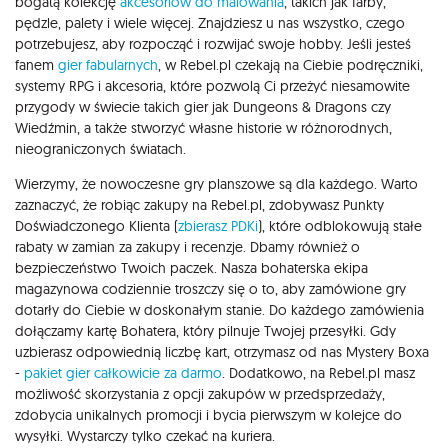
bogatą kolekcję
akcesoriów do malowania
, takich jak farby,
pędzle, palety i wiele więcej. Znajdziesz u nas wszystko, czego
potrzebujesz, aby rozpocząć i rozwijać swoje hobby. Jeśli jesteś
fanem
gier fabularnych
, w Rebel.pl czekają na Ciebie podręczniki,
systemy RPG i akcesoria, które pozwolą Ci przeżyć niesamowite
przygody w świecie takich gier jak Dungeons & Dragons czy
Wiedźmin, a także stworzyć własne historie w różnorodnych,
nieograniczonych światach.
Wierzymy, że nowoczesne gry planszowe są dla każdego. Warto
zaznaczyć, że robiąc zakupy na Rebel.pl, zdobywasz Punkty
Doświadczonego Klienta (
zbierasz PDKi
), które odblokowują stałe
rabaty w zamian za zakupy i recenzje. Dbamy również o
bezpieczeństwo Twoich paczek. Nasza bohaterska ekipa
magazynowa codziennie troszczy się o to, aby zamówione gry
dotarły do Ciebie w doskonałym stanie. Do każdego zamówienia
dołączamy kartę Bohatera, który pilnuje Twojej przesyłki. Gdy
uzbierasz odpowiednią liczbę kart, otrzymasz od nas Mystery Boxa
-
pakiet gier całkowicie za darmo
. Dodatkowo, na Rebel.pl masz
możliwość skorzystania z opcji zakupów w przedsprzedaży,
zdobycia unikalnych promocji i bycia pierwszym w kolejce do
wysyłki. Wystarczy tylko czekać na kuriera.