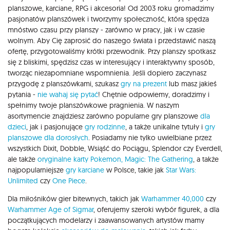
planszowe, karciane, RPG i akcesoria! Od 2003 roku gromadzimy
pasjonatów planszówek i tworzymy społeczność, która spędza
mnóstwo czasu przy planszy - zarówno w pracy, jak i w czasie
wolnym. Aby Cię zaprosić do naszego świata i przedstawić naszą
ofertę, przygotowaliśmy krótki przewodnik. Przy planszy spotkasz
się z bliskimi, spędzisz czas w interesujący i interaktywny sposób,
tworząc niezapomniane wspomnienia. Jeśli dopiero zaczynasz
przygodę z planszówkami, szukasz
gry na prezent
lub masz jakieś
pytania -
nie wahaj się pytać
! Chętnie odpowiemy, doradzimy i
spełnimy twoje planszówkowe pragnienia. W naszym
asortymencie znajdziesz zarówno popularne gry planszowe
dla
dzieci
, jak i pasjonujące
gry rodzinne
, a także unikalne tytuły i
gry
planszowe dla dorosłych
. Posiadamy nie tylko uwielbiane przez
wszystkich Dixit, Dobble, Wsiąść do Pociągu, Splendor czy Everdell,
ale także
oryginalne karty Pokemon,
Magic: The Gathering
, a także
najpopularniejsze
gry karciane
w Polsce, takie jak
Star Wars:
Unlimited
czy
One Piece
.
Dla miłośników gier bitewnych, takich jak
Warhammer 40,000
czy
Warhammer Age of Sigmar
, oferujemy szeroki wybór figurek, a dla
początkujących modelarzy i zaawansowanych artystów mamy