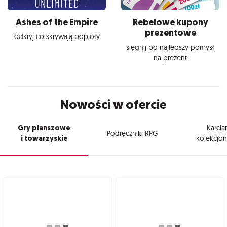
Ashes of the Empire
Rebelowe kupony
prezentowe
odkryj co skrywają popioły
sięgnij po najlepszy pomysł
na prezent
Nowości w ofercie
Gry planszowe
Karcia
Podręczniki RPG
i towarzyskie
kolekcjon