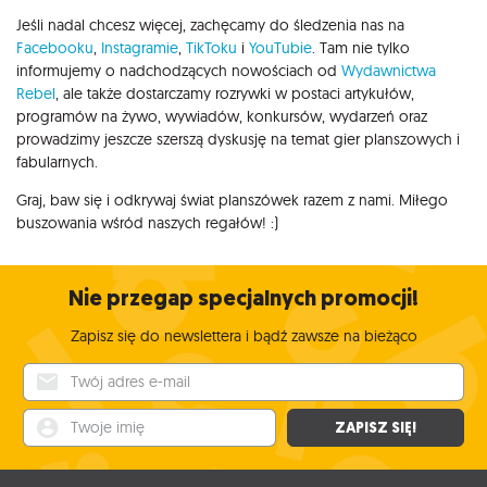
Jeśli nadal chcesz więcej, zachęcamy do śledzenia nas na
Facebooku
,
Instagramie
,
TikToku
i
YouTubie
. Tam nie tylko
informujemy o nadchodzących nowościach od
Wydawnictwa
Rebel
, ale także dostarczamy rozrywki w postaci artykułów,
programów na żywo, wywiadów, konkursów, wydarzeń oraz
prowadzimy jeszcze szerszą dyskusję na temat gier planszowych i
fabularnych.
Graj, baw się i odkrywaj świat planszówek razem z nami. Miłego
buszowania wśród naszych regałów! :)
Nie przegap specjalnych promocji!
Zapisz się do newslettera i bądź zawsze na bieżąco
Twój adres e-mail
Twoje imię
ZAPISZ SIĘ!