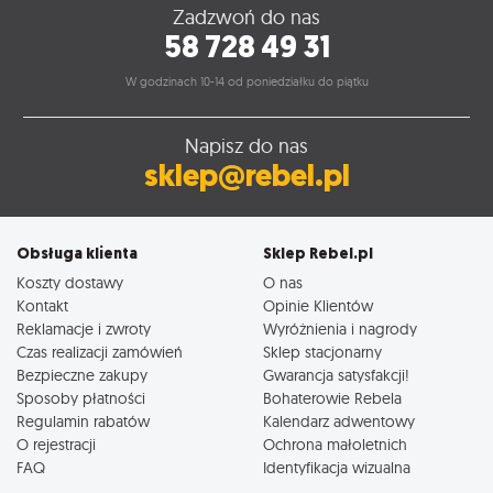
Zadzwoń do nas
58 728 49 31
W godzinach 10-14 od poniedziałku do piątku
Napisz do nas
sklep@rebel.pl
Obsługa klienta
Sklep Rebel.pl
Koszty dostawy
O nas
Kontakt
Opinie Klientów
Reklamacje i zwroty
Wyróżnienia i nagrody
Czas realizacji zamówień
Sklep stacjonarny
Bezpieczne zakupy
Gwarancja satysfakcji!
Sposoby płatności
Bohaterowie Rebela
Regulamin rabatów
Kalendarz adwentowy
O rejestracji
Ochrona małoletnich
FAQ
Identyfikacja wizualna