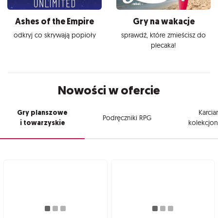
Ashes of the Empire
Gry na wakacje
odkryj co skrywają popioły
sprawdź, które zmieścisz do
plecaka!
Nowości w ofercie
Gry planszowe
Karcia
Podręczniki RPG
i towarzyskie
kolekcjon