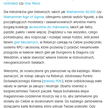
Unlimited
czy
One Piece
.
Dla miłośników gier bitewnych, takich jak
Warhammer 40,000
czy
Warhammer Age of Sigmar
, oferujemy szeroki wybór figurek, a dla
początkujących modelarzy i zaawansowanych artystów mamy
bogatą kolekcję
akcesoriów do malowania
, takich jak farby,
pędzle, palety i wiele więcej. Znajdziesz u nas wszystko, czego
potrzebujesz, aby rozpocząć i rozwijać swoje hobby. Jeśli jesteś
fanem
gier fabularnych
, w Rebel.pl czekają na Ciebie podręczniki,
systemy RPG i akcesoria, które pozwolą Ci przeżyć niesamowite
przygody w świecie takich gier jak Dungeons & Dragons czy
Wiedźmin, a także stworzyć własne historie w różnorodnych,
nieograniczonych światach.
Wierzymy, że nowoczesne gry planszowe są dla każdego. Warto
zaznaczyć, że robiąc zakupy na Rebel.pl, zdobywasz Punkty
Doświadczonego Klienta (
zbierasz PDKi
), które odblokowują stałe
rabaty w zamian za zakupy i recenzje. Dbamy również o
bezpieczeństwo Twoich paczek. Nasza bohaterska ekipa
magazynowa codziennie troszczy się o to, aby zamówione gry
dotarły do Ciebie w doskonałym stanie. Do każdego zamówienia
dołączamy kartę Bohatera, który pilnuje Twojej przesyłki. Gdy