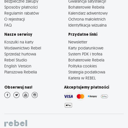
Bezpieczne zakupy
Gwarancja satysfakcji!
Sposoby płatności
Bohaterowie Rebela
Regulamin rabatów
Kalendarz adwentowy
O rejestracji
Ochrona małoletnich
FAQ
Identyfikacja wizualna
Nasze serwisy
Przydatne linki
Koszulki na karty
Newsletter
Wydawnictwo Rebel
Karty podarunkowe
Sprzedaż hurtowa
System PDK i trofea
Rebel Studio
Bohaterowie Rebela
English Version
Polityka cookies
Planszowa Rebelia
Strategia podatkowa
Kariera w REBEL
Obserwuj nas!
Akceptujemy płatności