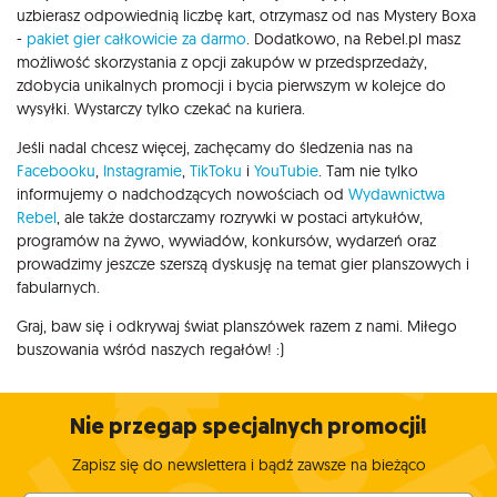
uzbierasz odpowiednią liczbę kart, otrzymasz od nas Mystery Boxa
-
pakiet gier całkowicie za darmo
. Dodatkowo, na Rebel.pl masz
możliwość skorzystania z opcji zakupów w przedsprzedaży,
zdobycia unikalnych promocji i bycia pierwszym w kolejce do
wysyłki. Wystarczy tylko czekać na kuriera.
Jeśli nadal chcesz więcej, zachęcamy do śledzenia nas na
Facebooku
,
Instagramie
,
TikToku
i
YouTubie
. Tam nie tylko
informujemy o nadchodzących nowościach od
Wydawnictwa
Rebel
, ale także dostarczamy rozrywki w postaci artykułów,
programów na żywo, wywiadów, konkursów, wydarzeń oraz
prowadzimy jeszcze szerszą dyskusję na temat gier planszowych i
fabularnych.
Graj, baw się i odkrywaj świat planszówek razem z nami. Miłego
buszowania wśród naszych regałów! :)
Nie przegap specjalnych promocji!
Zapisz się do newslettera i bądź zawsze na bieżąco