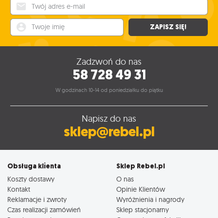
Twój adres e-mail
Twoje imię
ZAPISZ SIĘ!
Zadzwoń do nas
58 728 49 31
W godzinach 10-14 od poniedziałku do piątku
Napisz do nas
sklep@rebel.pl
Obsługa klienta
Sklep Rebel.pl
Koszty dostawy
O nas
Kontakt
Opinie Klientów
Reklamacje i zwroty
Wyróżnienia i nagrody
Czas realizacji zamówień
Sklep stacjonarny