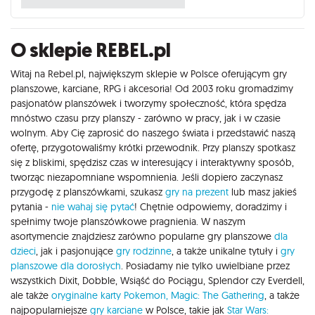
O sklepie REBEL.pl
Witaj na Rebel.pl, największym sklepie w Polsce oferującym gry
planszowe, karciane, RPG i akcesoria! Od 2003 roku gromadzimy
pasjonatów planszówek i tworzymy społeczność, która spędza
mnóstwo czasu przy planszy - zarówno w pracy, jak i w czasie
wolnym. Aby Cię zaprosić do naszego świata i przedstawić naszą
ofertę, przygotowaliśmy krótki przewodnik. Przy planszy spotkasz
się z bliskimi, spędzisz czas w interesujący i interaktywny sposób,
tworząc niezapomniane wspomnienia. Jeśli dopiero zaczynasz
przygodę z planszówkami, szukasz
gry na prezent
lub masz jakieś
pytania -
nie wahaj się pytać
! Chętnie odpowiemy, doradzimy i
spełnimy twoje planszówkowe pragnienia. W naszym
asortymencie znajdziesz zarówno popularne gry planszowe
dla
dzieci
, jak i pasjonujące
gry rodzinne
, a także unikalne tytuły i
gry
planszowe dla dorosłych
. Posiadamy nie tylko uwielbiane przez
wszystkich Dixit, Dobble, Wsiąść do Pociągu, Splendor czy Everdell,
ale także
oryginalne karty Pokemon,
Magic: The Gathering
, a także
najpopularniejsze
gry karciane
w Polsce, takie jak
Star Wars: