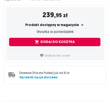
239
,95
zł
Produkt dostępny w magazynie
Wysyłka w poniedziałek
DODAJ DO KOSZYKA
Dodaj do listy życzeń
Dostawa (
Poczta Polska
) już od
10 zł
.
Sprawdź opcje dostawy