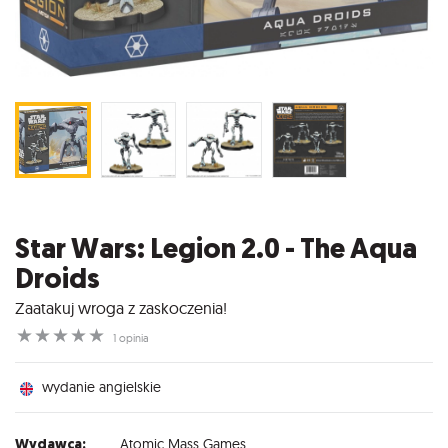
Star Wars: Legion 2.0 - The Aqua
Droids
Zaatakuj wroga z zaskoczenia!
☆
☆
☆
☆
☆
1 opinia
wydanie angielskie
Wydawca:
Atomic Mass Games