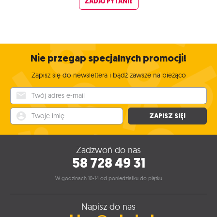
ZADAJ PYTANIE
Nie przegap specjalnych promocji!
Zapisz się do newslettera i bądź zawsze na bieżąco
Twój adres e-mail
Twoje imię
ZAPISZ SIĘ!
Zadzwoń do nas
58 728 49 31
W godzinach 10-14 od poniedziałku do piątku
Napisz do nas