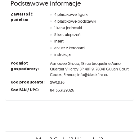
Podstawowe informacje
Zawartość
4 plastikowe figurki
pudełka:
4 plastikowe podstawki
1 karta jednostki
5 kart ulepszeń
insert
arkusz z żetonami
instrukcja
Podmiot
Asmodee Group, 18 rue Jacqueline Auriol
gospodarczy:
Quartier Villaroy BP 40119, 78041 Guuan Court
Cedex, France, info@blackfire.eu
Kod producenta:
SWQ136
Kod EAN / UPC:
841333129026
Recenzje