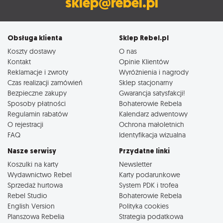
sklep@rebel.pl
Obsługa klienta
Sklep Rebel.pl
Koszty dostawy
O nas
Kontakt
Opinie Klientów
Reklamacje i zwroty
Wyróżnienia i nagrody
Czas realizacji zamówień
Sklep stacjonarny
Bezpieczne zakupy
Gwarancja satysfakcji!
Sposoby płatności
Bohaterowie Rebela
Regulamin rabatów
Kalendarz adwentowy
O rejestracji
Ochrona małoletnich
FAQ
Identyfikacja wizualna
Nasze serwisy
Przydatne linki
Koszulki na karty
Newsletter
Wydawnictwo Rebel
Karty podarunkowe
Sprzedaż hurtowa
System PDK i trofea
Rebel Studio
Bohaterowie Rebela
English Version
Polityka cookies
Planszowa Rebelia
Strategia podatkowa