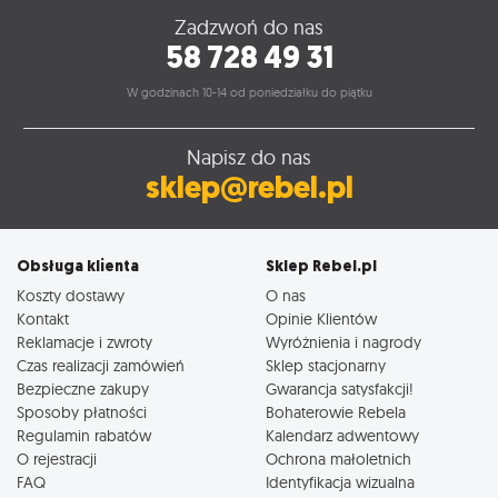
Zadzwoń do nas
58 728 49 31
W godzinach 10-14 od poniedziałku do piątku
Napisz do nas
sklep@rebel.pl
Obsługa klienta
Sklep Rebel.pl
Koszty dostawy
O nas
Kontakt
Opinie Klientów
Reklamacje i zwroty
Wyróżnienia i nagrody
Czas realizacji zamówień
Sklep stacjonarny
Bezpieczne zakupy
Gwarancja satysfakcji!
Sposoby płatności
Bohaterowie Rebela
Regulamin rabatów
Kalendarz adwentowy
O rejestracji
Ochrona małoletnich
FAQ
Identyfikacja wizualna