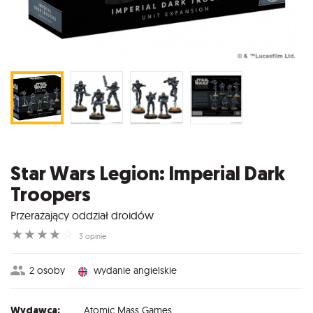
Star Wars Legion: Imperial Dark
Troopers
Przerażający oddział droidów
☆
☆
☆
☆
☆
3 opinie
2 osoby
wydanie angielskie
Wydawca:
Atomic Mass Games