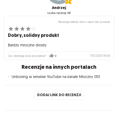
Andrzej
Liczba recenzji: 68
Recenzja klienta, który nabył ten produkt
Dobry, solidny produkt
Bardzo mroczne droidy.
17.02.2023 09:26
Czy recenzja była przydatna?
0
Recenzje na innych portalach
Unboxing w serwisie YouTube na kanale Mroczny 1313
DODAJ LINK DO RECENZJI