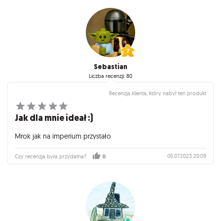
Sebastian
Liczba recenzji: 80
Recenzja klienta, który nabył ten produkt
Jak dla mnie ideał :)
Mrok jak na imperium przystało
05.07.2023 20:09
Czy recenzja była przydatna?
0