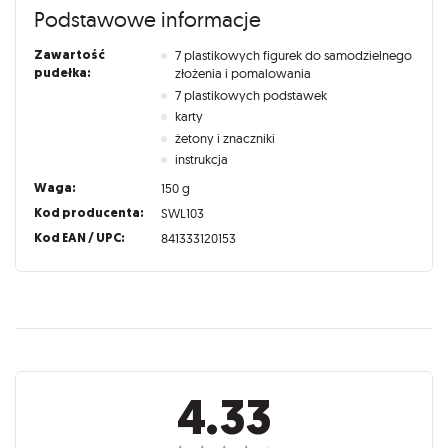
Podstawowe informacje
Zawartość
7 plastikowych figurek do samodzielnego
pudełka:
złożenia i pomalowania
7 plastikowych podstawek
karty
żetony i znaczniki
instrukcja
Waga:
150 g
Kod producenta:
SWL103
Kod EAN / UPC:
841333120153
Recenzje
4.33