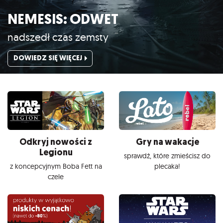
NEMESIS: ODWET
nadszedł czas zemsty
DOWIEDZ SIĘ WIĘCEJ
Odkryj nowości z
Gry na wakacje
Legionu
sprawdź, które zmieścisz do
z koncepcyjnym Boba Fett na
plecaka!
czele