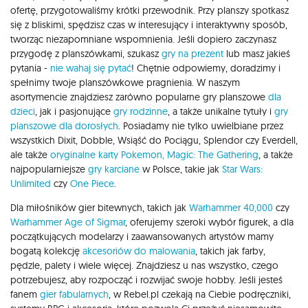
ofertę, przygotowaliśmy krótki przewodnik. Przy planszy spotkasz
się z bliskimi, spędzisz czas w interesujący i interaktywny sposób,
tworząc niezapomniane wspomnienia. Jeśli dopiero zaczynasz
przygodę z planszówkami, szukasz
gry na prezent
lub masz jakieś
pytania -
nie wahaj się pytać
! Chętnie odpowiemy, doradzimy i
spełnimy twoje planszówkowe pragnienia. W naszym
asortymencie znajdziesz zarówno popularne gry planszowe
dla
dzieci
, jak i pasjonujące
gry rodzinne
, a także unikalne tytuły i
gry
planszowe dla dorosłych
. Posiadamy nie tylko uwielbiane przez
wszystkich Dixit, Dobble, Wsiąść do Pociągu, Splendor czy Everdell,
ale także
oryginalne karty Pokemon,
Magic: The Gathering
, a także
najpopularniejsze
gry karciane
w Polsce, takie jak
Star Wars:
Unlimited
czy
One Piece
.
Dla miłośników gier bitewnych, takich jak
Warhammer 40,000
czy
Warhammer Age of Sigmar
, oferujemy szeroki wybór figurek, a dla
początkujących modelarzy i zaawansowanych artystów mamy
bogatą kolekcję
akcesoriów do malowania
, takich jak farby,
pędzle, palety i wiele więcej. Znajdziesz u nas wszystko, czego
potrzebujesz, aby rozpocząć i rozwijać swoje hobby. Jeśli jesteś
fanem
gier fabularnych
, w Rebel.pl czekają na Ciebie podręczniki,