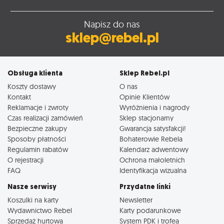
Napisz do nas
sklep@rebel.pl
Obsługa klienta
Sklep Rebel.pl
Koszty dostawy
O nas
Kontakt
Opinie Klientów
Reklamacje i zwroty
Wyróżnienia i nagrody
Czas realizacji zamówień
Sklep stacjonarny
Bezpieczne zakupy
Gwarancja satysfakcji!
Sposoby płatności
Bohaterowie Rebela
Regulamin rabatów
Kalendarz adwentowy
O rejestracji
Ochrona małoletnich
FAQ
Identyfikacja wizualna
Nasze serwisy
Przydatne linki
Koszulki na karty
Newsletter
Wydawnictwo Rebel
Karty podarunkowe
Sprzedaż hurtowa
System PDK i trofea