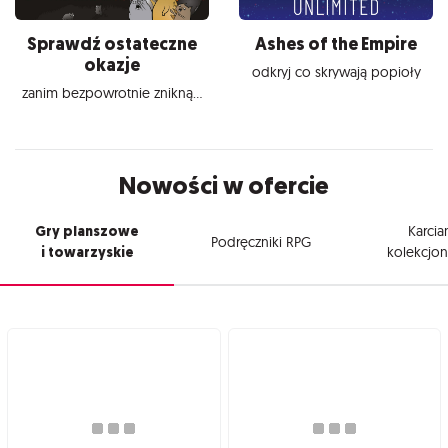
Sprawdź ostateczne
Ashes of the Empire
okazje
odkryj co skrywają popioły
zanim bezpowrotnie znikną...
Nowości w ofercie
Gry planszowe
Karcia
Podręczniki RPG
i towarzyskie
kolekcjon