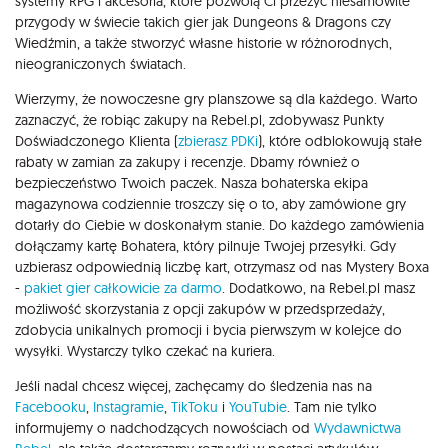
systemy RPG i akcesoria, które pozwolą Ci przeżyć niesamowite
przygody w świecie takich gier jak Dungeons & Dragons czy
Wiedźmin, a także stworzyć własne historie w różnorodnych,
nieograniczonych światach.
Wierzymy, że nowoczesne gry planszowe są dla każdego. Warto
zaznaczyć, że robiąc zakupy na Rebel.pl, zdobywasz Punkty
Doświadczonego Klienta (
zbierasz PDKi
), które odblokowują stałe
rabaty w zamian za zakupy i recenzje. Dbamy również o
bezpieczeństwo Twoich paczek. Nasza bohaterska ekipa
magazynowa codziennie troszczy się o to, aby zamówione gry
dotarły do Ciebie w doskonałym stanie. Do każdego zamówienia
dołączamy kartę Bohatera, który pilnuje Twojej przesyłki. Gdy
uzbierasz odpowiednią liczbę kart, otrzymasz od nas Mystery Boxa
-
pakiet gier całkowicie za darmo
. Dodatkowo, na Rebel.pl masz
możliwość skorzystania z opcji zakupów w przedsprzedaży,
zdobycia unikalnych promocji i bycia pierwszym w kolejce do
wysyłki. Wystarczy tylko czekać na kuriera.
Jeśli nadal chcesz więcej, zachęcamy do śledzenia nas na
Facebooku
,
Instagramie
,
TikToku
i
YouTubie
. Tam nie tylko
informujemy o nadchodzących nowościach od
Wydawnictwa