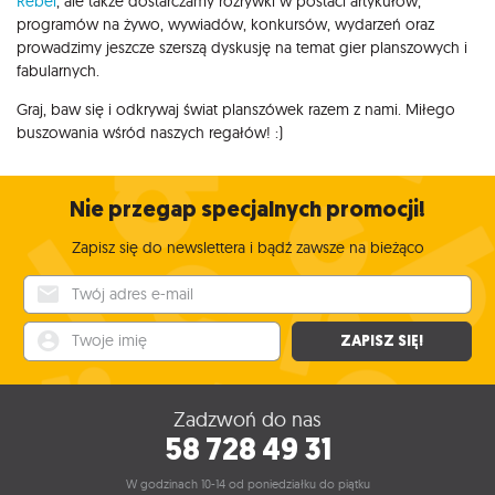
Rebel
, ale także dostarczamy rozrywki w postaci artykułów,
programów na żywo, wywiadów, konkursów, wydarzeń oraz
prowadzimy jeszcze szerszą dyskusję na temat gier planszowych i
fabularnych.
Graj, baw się i odkrywaj świat planszówek razem z nami. Miłego
buszowania wśród naszych regałów! :)
Nie przegap specjalnych promocji!
Zapisz się do newslettera i bądź zawsze na bieżąco
Twój adres e-mail
Twoje imię
ZAPISZ SIĘ!
Zadzwoń do nas
58 728 49 31
W godzinach 10-14 od poniedziałku do piątku