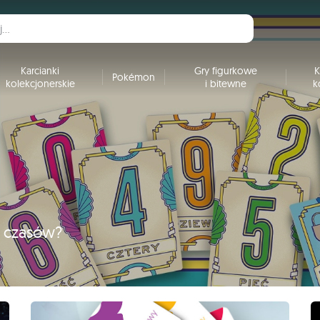
Karcianki
Gry figurkowe
K
Pokémon
kolekcjonerskie
i bitewne
k
h czasów?