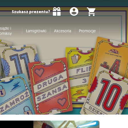
Szukasz prezentu?
siążki i
Łamigłówki
Akcesoria
Promocje
omiksy