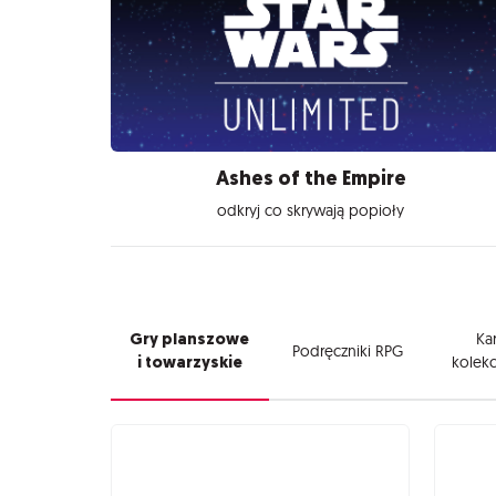
Ashes of the Empire
odkryj co skrywają popioły
Gry planszowe
Kar
Podręczniki RPG
i towarzyskie
kolekc