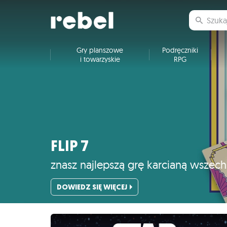
Gry planszowe
Podręczniki
i towarzyskie
RPG
FLIP 7
znasz najlepszą grę karcianą wszec
DOWIEDZ SIĘ WIĘCEJ